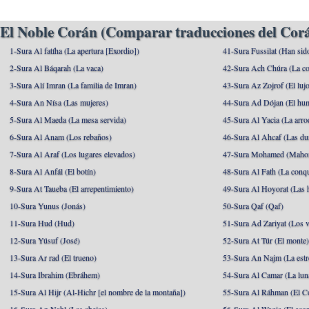
El Noble Corán (Comparar traducciones del Corá
1-Sura Al fatíha (La apertura [Exordio])
41-Sura Fussilat (Han sid
2-Sura Al Báqarah (La vaca)
42-Sura Ach Chúra (La co
3-Sura Alí Imran (La familia de Imran)
43-Sura Az Zojrof (El luj
4-Sura An Nísa (Las mujeres)
44-Sura Ad Dójan (El hu
5-Sura Al Maeda (La mesa servida)
45-Sura Al Yacia (La arrod
6-Sura Al Anam (Los rebaños)
46-Sura Al Ahcaf (Las du
7-Sura Al Araf (Los lugares elevados)
47-Sura Mohamed (Maho
8-Sura Al Anfál (El botín)
48-Sura Al Fath (La conqu
9-Sura At Taueba (El arrepentimiento)
49-Sura Al Hoyorat (Las h
10-Sura Yunus (Jonás)
50-Sura Qaf (Qaf)
11-Sura Hud (Hud)
51-Sura Ad Zariyat (Los v
12-Sura Yúsuf (José)
52-Sura At Túr (El monte
13-Sura Ar rad (El trueno)
53-Sura An Najm (La estre
14-Sura Ibrahim (Ebráhem)
54-Sura Al Camar (La lun
15-Sura Al Hijr (Al-Hichr [el nombre de la montaña])
55-Sura Al Ráhman (El C