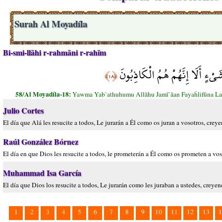
Surah Al Moyadíla
Bi-smi-llāhi r-rahmāni r-rahīm
َيْءٍ أَلَا إِنَّهُمْ هُمُ الْكَاذِبُونَ
﴿١٨﴾
58/Al Moyadíla-18:
Yawma Yab`athuhumu Allāhu Jamī`āan Fayaĥlifūna L
Julio Cortes
El día que Alá les resucite a todos, Le jurarán a Él como os juran a vosotros, cre
Raúl González Bórnez
El día en que Dios les resucite a todos, le prometerán a Él como os prometen a vo
Muhammad Isa García
El día que Dios los resucite a todos, Le jurarán como les juraban a ustedes, creye
1
2
3
4
5
6
7
8
9
10
11
12
13
1