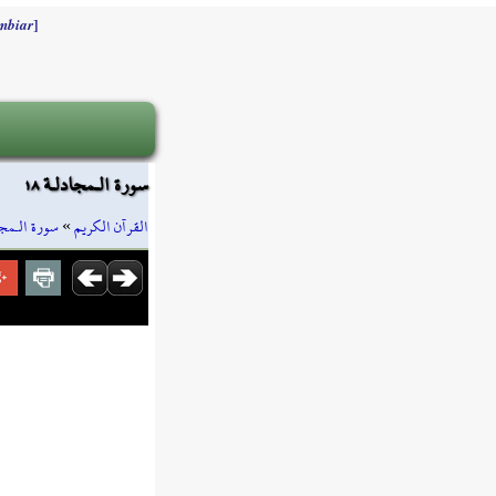
]
mbiar
سورة الـمجادلـة ١٨
سورة الـمجا
»
القرآن الكريم