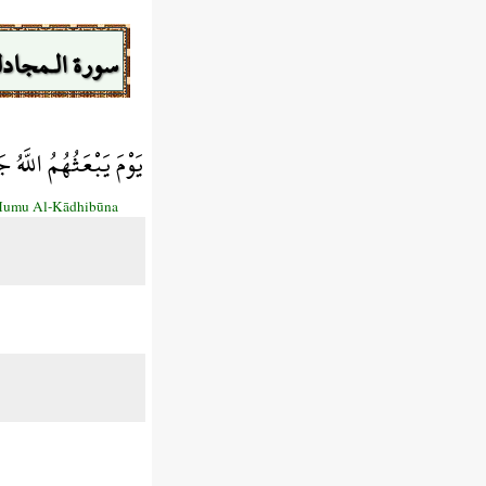
سورة الـمجادل
يَوْمَ يَبْعَثُهُمُ اللَّه
 Humu Al-Kādhibūna