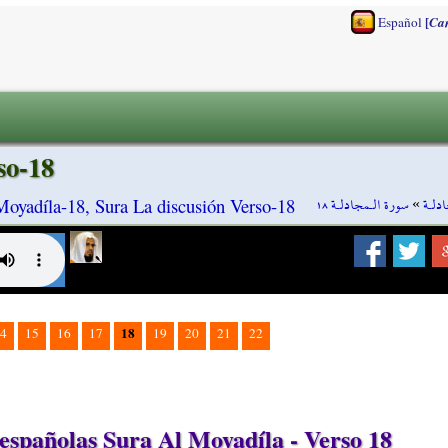
[
Español
Ca
so-18
سورة الـمجادلـة ١٨
»
دلـة
Moyadíla-18, Sura La discusión Verso-18
18
4
15
16
17
19
20
21
22
spañolas Sura Al Moyadíla - Verso 18