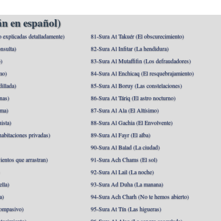
n en español)
o explicadas detalladamente)
81-Sura At Takuér (El obscurecimiento)
nsulta)
82-Sura Al Infitar (La hendidura)
o)
83-Sura Al Mutaffifin (Los defraudadores)
mo)
84-Sura Al Enchicaq (El resquebrajamiento)
illada)
85-Sura Al Boruy (Las constelaciones)
nas)
86-Sura At Táriq (El astro nocturno)
ma)
87-Sura Al Ala (El Altísimo)
ista)
88-Sura Al Gachia (El Envolvente)
abitaciones privadas)
89-Sura Al Fayr (El alba)
90-Sura Al Balad (La ciudad)
ientos que arrastran)
91-Sura Ach Chams (El sol)
)
92-Sura Al Lail (La noche)
lla)
93-Sura Ad Duha (La manana)
a)
94-Sura Ach Charh (No te hemos abierto)
ompasivo)
95-Sura At Tín (Las higueras)