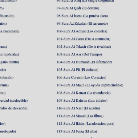
tecimiento)
96-Sura Al Alaq (La sangre coagulada)
ro)
97-Sura Al Qadr (El destino)
discusión)
98-Sura Al baena (La prueba clara)
nión)
99-Sura Az Zalzalah (El terremoto)
a examinada)
100-Sura Al Adiyat (Los corceles)
101-Sura Al Carea (De la conmocin)
rnes)
102-Sura At Takacir (De la rivalidad)
s hipócritas)
103-Sura Al Asr (Del Tiempo)
ngaño mutuo)
104-Sura Al Humazah (El difamador)
cio)
105-Sura Al Fil (El elefante)
hibición)
106-Sura Coraich (Los Coraixíes)
ranía)
107-Sura Al Maun (La ayuda imprescindible)
amo)
108-Sura Al Kauzar (La abundancia)
erdad indefectible)
109-Sura Al Kafirun (Los infieles)
rados de elevación)
110-Sura Al Nasr (El auxilio)
111-Sura Al Masad (Las fibras)
ios)
112-Sura Al Ikhlas (La adoracion pura)
arrebujado)
113-Sura Al Falaq (El alba)