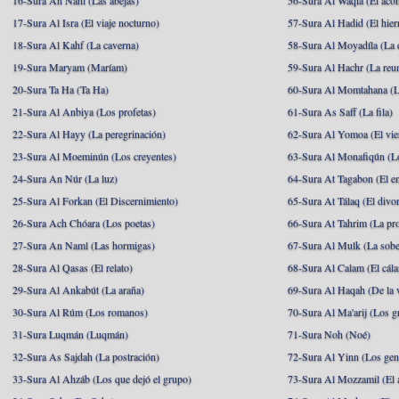
16-Sura An Nahl (Las abejas)
56-Sura Al Waqia (El acon
17-Sura Al Isra (El viaje nocturno)
57-Sura Al Hadid (El hier
18-Sura Al Kahf (La caverna)
58-Sura Al Moyadíla (La 
19-Sura Maryam (Maríam)
59-Sura Al Hachr (La reu
20-Sura Ta Ha (Ta Ha)
60-Sura Al Momtahana (L
21-Sura Al Anbiya (Los profetas)
61-Sura As Saff (La fila)
22-Sura Al Hayy (La peregrinación)
62-Sura Al Yomoa (El vie
23-Sura Al Moeminún (Los creyentes)
63-Sura Al Monafiqún (Lo
24-Sura An Núr (La luz)
64-Sura At Tagabon (El e
25-Sura Al Forkan (El Discernimiento)
65-Sura At Tálaq (El divor
26-Sura Ach Chóara (Los poetas)
66-Sura At Tahrim (La pro
27-Sura An Naml (Las hormigas)
67-Sura Al Mulk (La sobe
28-Sura Al Qasas (El relato)
68-Sura Al Calam (El cál
29-Sura Al Ankabút (La araña)
69-Sura Al Haqah (De la v
30-Sura Al Rúm (Los romanos)
70-Sura Al Ma'arij (Los g
31-Sura Luqmán (Luqmán)
71-Sura Noh (Noé)
32-Sura As Sajdah (La postración)
72-Sura Al Yinn (Los gen
33-Sura Al Ahzáb (Los que dejó el grupo)
73-Sura Al Mozzamil (El 