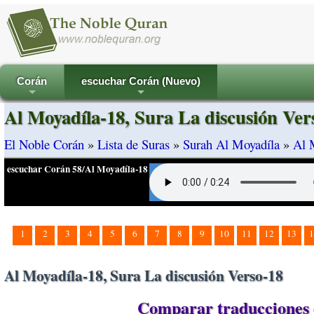
Corán
escuchar Corán (Nuevo)
+
+
Al Moyadíla-18, Sura La discusión Ver
El Noble Corán
»
Lista de Suras
»
Surah Al Moyadíla
»
Al 
escuchar Corán 58/Al Moyadíla-18
1
2
3
4
5
6
7
8
9
10
11
12
13
1
Al Moyadíla-18, Sura La discusión Verso-18
Comparar traducciones e