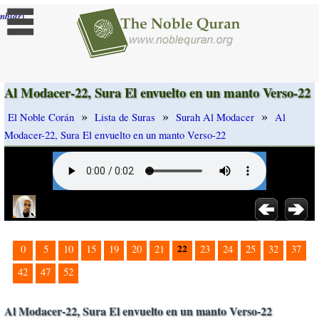
]
mbiar
Al Modacer-22, Sura El envuelto en un manto Verso-22
»
»
»
El Noble Corán
Lista de Suras
Surah Al Modacer
Al
Modacer-22, Sura El envuelto en un manto Verso-22
22
0
5
10
15
19
20
21
23
24
25
32
37
42
47
52
Al Modacer-22, Sura El envuelto en un manto Verso-22