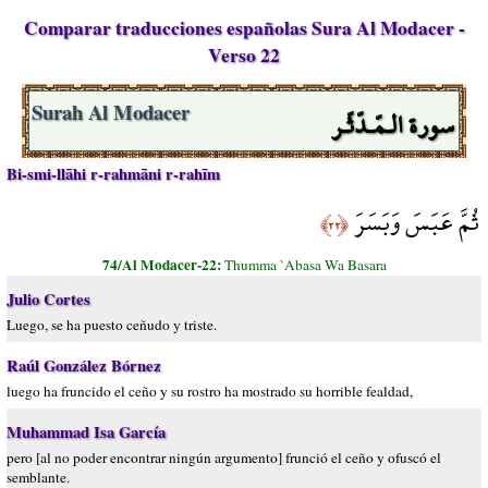
Comparar traducciones españolas Sura Al Modacer -
Verso 22
سورة الـمّـدّثّـر
Surah Al Modacer
Bi-smi-llāhi r-rahmāni r-rahīm
ثُمَّ عَبَسَ وَبَسَرَ
﴿٢٢﴾
74/Al Modacer-22:
Thumma `Abasa Wa Basara
Julio Cortes
Luego, se ha puesto ceñudo y triste.
Raúl González Bórnez
luego ha fruncido el ceño y su rostro ha mostrado su horrible fealdad,
Muhammad Isa García
pero [al no poder encontrar ningún argumento] frunció el ceño y ofuscó el
semblante.