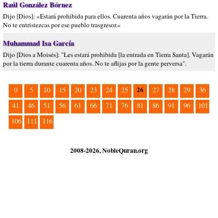
Raúl González Bórnez
Dijo [Dios]: «Estará prohibida para ellos. Cuarenta años vagarán por la Tierra.
No te entristezcas por ese pueblo trasgresor.»
Muhammad Isa García
Dijo [Dios a Moisés]: "Les estará prohibida [la entrada en Tierra Santa]. Vagarán
por la tierra durante cuarenta años. No te aflijas por la gente perversa".
26
0
5
10
15
20
23
24
25
27
28
29
36
41
46
51
56
61
66
71
76
81
86
91
96
101
106
111
116
2008-2026, NobleQuran.org