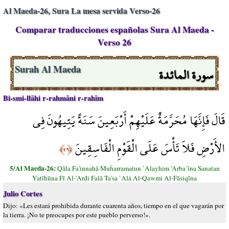
Al Maeda-26, Sura La mesa servida Verso-26
Comparar traducciones españolas Sura Al Maeda -
Verso 26
سورة المائدة
Surah Al Maeda
Bi-smi-llāhi r-rahmāni r-rahīm
قَالَ فَإِنَّهَا مُحَرَّمَةٌ عَلَيْهِمْ أَرْبَعِينَ سَنَةً يَتِيهُونَ فِي
الأَرْضِ فَلاَ تَأْسَ عَلَى الْقَوْمِ الْفَاسِقِينَ
﴿٢٦﴾
5/Al Maeda-26:
Qāla Fa'innahā Muĥarramatun `Alayhim 'Arba`īna Sanatan
Yatīhūna Fī Al-'Arđi Falā Ta'sa `Alá Al-Qawmi Al-Fāsiqīna
Julio Cortes
Dijo: «Les estará prohibida durante cuarenta años, tiempo en el que vagarán por
la tierra. ¡No te preocupes por este pueblo perverso!».