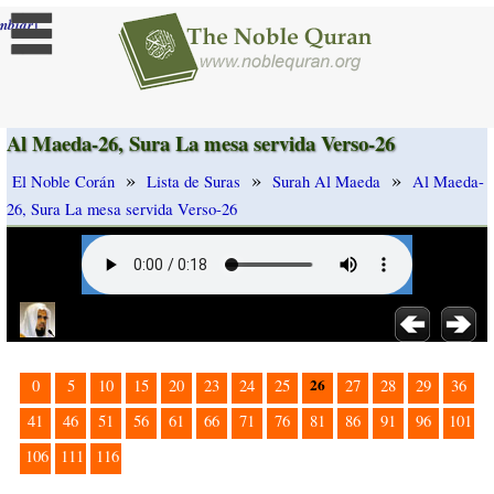
]
mbiar
Al Maeda-26, Sura La mesa servida Verso-26
»
»
»
El Noble Corán
Lista de Suras
Surah Al Maeda
Al Maeda-
26, Sura La mesa servida Verso-26
26
0
5
10
15
20
23
24
25
27
28
29
36
41
46
51
56
61
66
71
76
81
86
91
96
101
106
111
116