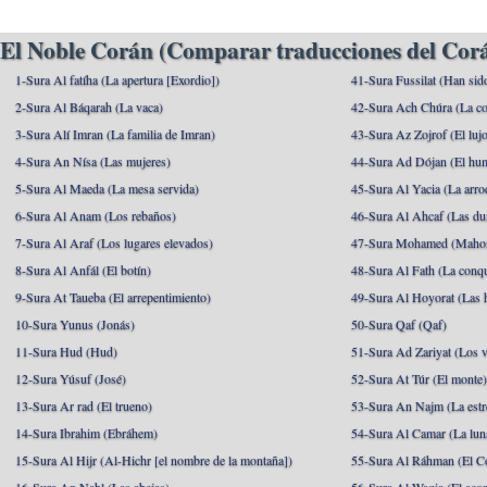
El Noble Corán (Comparar traducciones del Corá
1-Sura Al fatíha (La apertura [Exordio])
41-Sura Fussilat (Han sid
2-Sura Al Báqarah (La vaca)
42-Sura Ach Chúra (La co
3-Sura Alí Imran (La familia de Imran)
43-Sura Az Zojrof (El luj
4-Sura An Nísa (Las mujeres)
44-Sura Ad Dójan (El hu
5-Sura Al Maeda (La mesa servida)
45-Sura Al Yacia (La arrod
6-Sura Al Anam (Los rebaños)
46-Sura Al Ahcaf (Las du
7-Sura Al Araf (Los lugares elevados)
47-Sura Mohamed (Maho
8-Sura Al Anfál (El botín)
48-Sura Al Fath (La conqu
9-Sura At Taueba (El arrepentimiento)
49-Sura Al Hoyorat (Las h
10-Sura Yunus (Jonás)
50-Sura Qaf (Qaf)
11-Sura Hud (Hud)
51-Sura Ad Zariyat (Los v
12-Sura Yúsuf (José)
52-Sura At Túr (El monte
13-Sura Ar rad (El trueno)
53-Sura An Najm (La estre
14-Sura Ibrahim (Ebráhem)
54-Sura Al Camar (La lun
15-Sura Al Hijr (Al-Hichr [el nombre de la montaña])
55-Sura Al Ráhman (El C