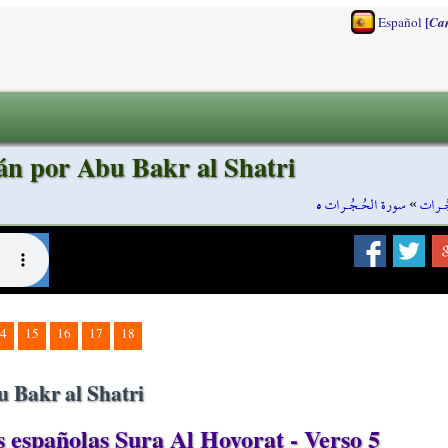
[
Español
Ca
án por Abu Bakr al Shatri
سورة الحُـجُـرات ٥
»
ُـرات
4
15
16
17
18
u Bakr al Shatri
españolas Sura Al Hoyorat - Verso 5