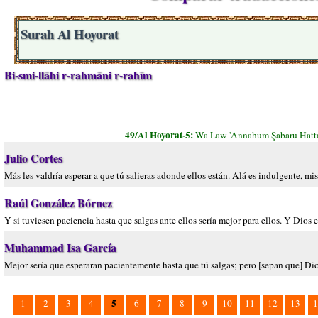
Surah Al Hoyorat
Bi-smi-llāhi r-rahmāni r-rahīm
49/Al Hoyorat-5:
Wa Law 'Annahum Şabarū Ĥattá
Julio Cortes
Más les valdría esperar a que tú salieras adonde ellos están. Alá es indulgente, mi
Raúl González Bórnez
Y si tuviesen paciencia hasta que salgas ante ellos sería mejor para ellos. Y Dios
Muhammad Isa García
Mejor sería que esperaran pacientemente hasta que tú salgas; pero [sepan que] Di
5
1
2
3
4
6
7
8
9
10
11
12
13
1