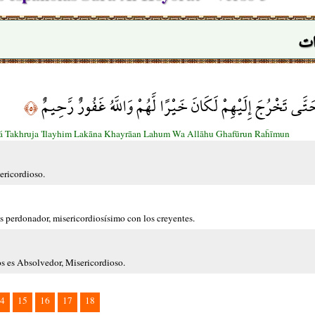
ات
حَتَّى تَخْرُجَ إِلَيْهِمْ لَكَانَ خَيْرًا لَّهُمْ وَاللَّهُ غَفُورٌ رَّحِيمٌ
﴿٥﴾
 Takhruja 'Ilayhim Lakāna Khayrāan Lahum Wa Allāhu Ghafūrun Raĥīmun
sericordioso.
 es perdonador, misericordiosísimo con los creyentes.
os es Absolvedor, Misericordioso.
4
15
16
17
18