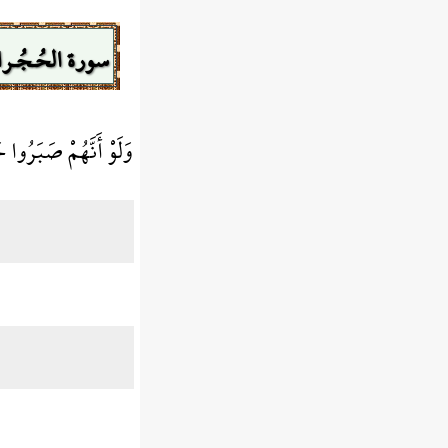
سورة الحُـجُـر
وَلَوْ أَنَّهُمْ صَبَرُوا 