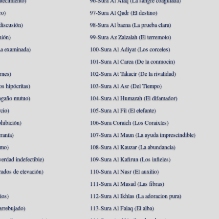
tecimiento)
96-Sura Al Alaq (La sangre coagulada)
ro)
97-Sura Al Qadr (El destino)
discusión)
98-Sura Al baena (La prueba clara)
nión)
99-Sura Az Zalzalah (El terremoto)
a examinada)
100-Sura Al Adiyat (Los corceles)
101-Sura Al Carea (De la conmocin)
rnes)
102-Sura At Takacir (De la rivalidad)
s hipócritas)
103-Sura Al Asr (Del Tiempo)
ngaño mutuo)
104-Sura Al Humazah (El difamador)
cio)
105-Sura Al Fil (El elefante)
hibición)
106-Sura Coraich (Los Coraixíes)
ranía)
107-Sura Al Maun (La ayuda imprescindible)
amo)
108-Sura Al Kauzar (La abundancia)
erdad indefectible)
109-Sura Al Kafirun (Los infieles)
rados de elevación)
110-Sura Al Nasr (El auxilio)
111-Sura Al Masad (Las fibras)
ios)
112-Sura Al Ikhlas (La adoracion pura)
arrebujado)
113-Sura Al Falaq (El alba)