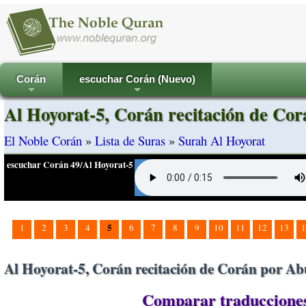
Corán
escuchar Corán (Nuevo)
+
+
Al Hoyorat-5, Corán recitación de Cor
El Noble Corán
»
Lista de Suras
»
Surah Al Hoyorat
escuchar Corán 49/Al Hoyorat-5
5
1
2
3
4
6
7
8
9
10
11
12
13
1
Al Hoyorat-5, Corán recitación de Corán por Ab
Comparar traducciones 