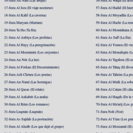
16-Sura An Nahl (Las abejas)
56-Sura Al Waqia (El acon
17-Sura Al Isra (El viaje nocturno)
57-Sura Al Hadid (El hier
18-Sura Al Kahf (La caverna)
58-Sura Al Moyadíla (La 
19-Sura Maryam (Maríam)
59-Sura Al Hachr (La reu
20-Sura Ta Ha (Ta Ha)
60-Sura Al Momtahana (L
21-Sura Al Anbiya (Los profetas)
61-Sura As Saff (La fila)
22-Sura Al Hayy (La peregrinación)
62-Sura Al Yomoa (El vie
23-Sura Al Moeminún (Los creyentes)
63-Sura Al Monafiqún (Lo
24-Sura An Núr (La luz)
64-Sura At Tagabon (El e
25-Sura Al Forkan (El Discernimiento)
65-Sura At Tálaq (El divor
26-Sura Ach Chóara (Los poetas)
66-Sura At Tahrim (La pro
27-Sura An Naml (Las hormigas)
67-Sura Al Mulk (La sobe
28-Sura Al Qasas (El relato)
68-Sura Al Calam (El cál
29-Sura Al Ankabút (La araña)
69-Sura Al Haqah (De la v
30-Sura Al Rúm (Los romanos)
70-Sura Al Ma'arij (Los g
31-Sura Luqmán (Luqmán)
71-Sura Noh (Noé)
32-Sura As Sajdah (La postración)
72-Sura Al Yinn (Los gen
33-Sura Al Ahzáb (Los que dejó el grupo)
73-Sura Al Mozzamil (El 