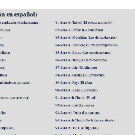
n en español)
o explicadas detalladamente)
81-Sura At Takuér (El obscurecimiento)
nsulta)
82-Sura Al Infitar (La hendidura)
o)
83-Sura Al Mutaffifin (Los defraudadores)
mo)
84-Sura Al Enchicaq (El resquebrajamiento)
illada)
85-Sura Al Boruy (Las constelaciones)
nas)
86-Sura At Táriq (El astro nocturno)
ma)
87-Sura Al Ala (El Altísimo)
ista)
88-Sura Al Gachia (El Envolvente)
abitaciones privadas)
89-Sura Al Fayr (El alba)
90-Sura Al Balad (La ciudad)
ientos que arrastran)
91-Sura Ach Chams (El sol)
)
92-Sura Al Lail (La noche)
lla)
93-Sura Ad Duha (La manana)
a)
94-Sura Ach Charh (No te hemos abierto)
ompasivo)
95-Sura At Tín (Las higueras)