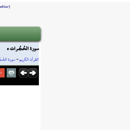
]
mbiar
سورة الحُـجُـرات ٥
سورة الحُـج
»
القرآن الكريم