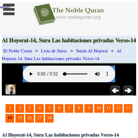
]
mbiar
Al Hoyorat-14, Sura Las habitaciones privadas Verso-14
»
»
»
El Noble Corán
Lista de Suras
Surah Al Hoyorat
Al
Hoyorat-14, Sura Las habitaciones privadas Verso-14
1
2
3
4
5
6
7
8
9
10
11
12
13
14
15
16
17
18
Al Hoyorat-14, Sura Las habitaciones privadas Verso-14