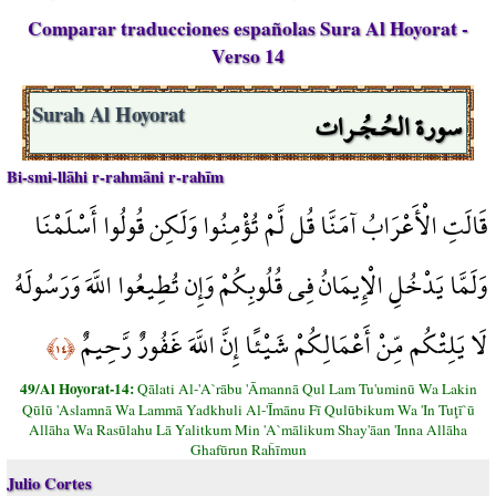
Comparar traducciones españolas Sura Al Hoyorat -
Verso 14
سورة الحُـجُـرات
Surah Al Hoyorat
Bi-smi-llāhi r-rahmāni r-rahīm
قَالَتِ الْأَعْرَابُ آمَنَّا قُل لَّمْ تُؤْمِنُوا وَلَكِن قُولُوا أَسْلَمْنَا
وَلَمَّا يَدْخُلِ الْإِيمَانُ فِي قُلُوبِكُمْ وَإِن تُطِيعُوا اللَّهَ وَرَسُولَهُ
لَا يَلِتْكُم مِّنْ أَعْمَالِكُمْ شَيْئًا إِنَّ اللَّهَ غَفُورٌ رَّحِيمٌ
﴿١٤﴾
49/Al Hoyorat-14:
Qālati Al-'A`rābu 'Āmannā Qul Lam Tu'uminū Wa Lakin
Qūlū 'Aslamnā Wa Lammā Yadkhuli Al-'Īmānu Fī Qulūbikum Wa 'In Tuţī`ū
Allāha Wa Rasūlahu Lā Yalitkum Min 'A`mālikum Shay'āan 'Inna Allāha
Ghafūrun Raĥīmun
Julio Cortes