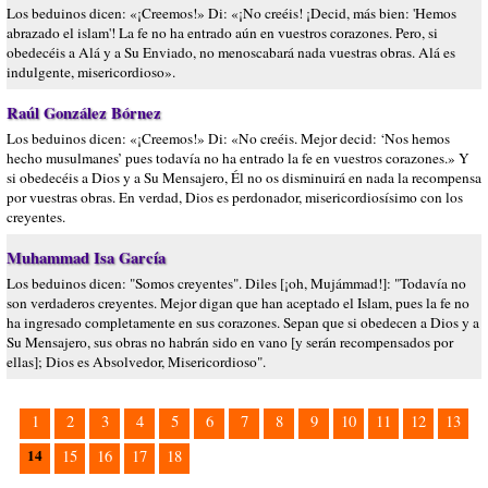
Los beduinos dicen: «¡Creemos!» Di: «¡No creéis! ¡Decid, más bien: 'Hemos
abrazado el islam'! La fe no ha entrado aún en vuestros corazones. Pero, si
obedecéis a Alá y a Su Enviado, no menoscabará nada vuestras obras. Alá es
indulgente, misericordioso».
Raúl González Bórnez
Los beduinos dicen: «¡Creemos!» Di: «No creéis. Mejor decid: ‘Nos hemos
hecho musulmanes’ pues todavía no ha entrado la fe en vuestros corazones.» Y
si obedecéis a Dios y a Su Mensajero, Él no os disminuirá en nada la recompensa
por vuestras obras. En verdad, Dios es perdonador, misericordiosísimo con los
creyentes.
Muhammad Isa García
Los beduinos dicen: "Somos creyentes". Diles [¡oh, Mujámmad!]: "Todavía no
son verdaderos creyentes. Mejor digan que han aceptado el Islam, pues la fe no
ha ingresado completamente en sus corazones. Sepan que si obedecen a Dios y a
Su Mensajero, sus obras no habrán sido en vano [y serán recompensados por
ellas]; Dios es Absolvedor, Misericordioso".
1
2
3
4
5
6
7
8
9
10
11
12
13
14
15
16
17
18