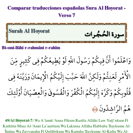
Comparar traducciones españolas Sura Al Hoyorat -
Verso 7
سورة الحُـجُـرات
Surah Al Hoyorat
Bi-smi-llāhi r-rahmāni r-rahīm
وَاعْلَمُوا أَنَّ فِيكُمْ رَسُولَ اللَّهِ لَوْ يُطِيعُكُمْ فِي كَثِيرٍ مِّنَ
الْأَمْرِ لَعَنِتُّمْ وَلَكِنَّ اللَّهَ حَبَّبَ إِلَيْكُمُ الْإِيمَانَ وَزَيَّنَهُ فِي
قُلُوبِكُمْ وَكَرَّهَ إِلَيْكُمُ الْكُفْرَ وَالْفُسُوقَ وَالْعِصْيَانَ أُوْلَئِكَ
هُمُ الرَّاشِدُونَ
﴿٧﴾
49/Al Hoyorat-7:
Wa A`lamū 'Anna Fīkum Rasūla Allāhi Law Yuţī`ukum Fī
Kathīrin Mina Al-'Amri La`anittum Wa Lakinna Allāha Ĥabbaba 'Ilaykumu Al-
'Īmāna Wa Zayyanahu Fī Qulūbikum Wa Karraha 'Ilaykumu Al-Kufra Wa Al-