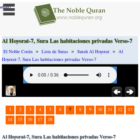
]
mbiar
Al Hoyorat-7, Sura Las habitaciones privadas Verso-7
»
»
»
El Noble Corán
Lista de Suras
Surah Al Hoyorat
Al
Hoyorat-7, Sura Las habitaciones privadas Verso-7
7
1
2
3
4
5
6
8
9
10
11
12
13
14
15
16
17
18
Al Hoyorat-7, Sura Las habitaciones privadas Verso-7