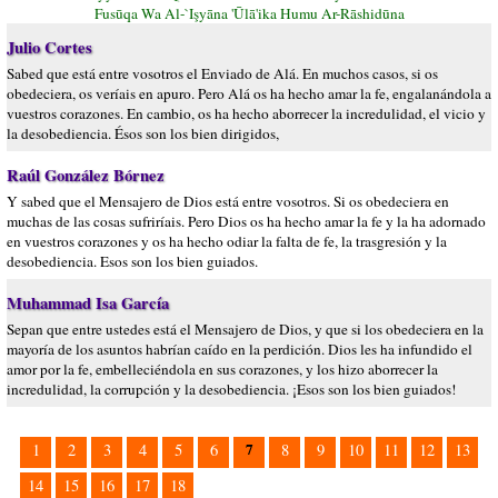
Fusūqa Wa Al-`Işyāna 'Ūlā'ika Humu Ar-Rāshidūna
Julio Cortes
Sabed que está entre vosotros el Enviado de Alá. En muchos casos, si os
obedeciera, os veríais en apuro. Pero Alá os ha hecho amar la fe, engalanándola a
vuestros corazones. En cambio, os ha hecho aborrecer la incredulidad, el vicio y
la desobediencia. Ésos son los bien dirigidos,
Raúl González Bórnez
Y sabed que el Mensajero de Dios está entre vosotros. Si os obedeciera en
muchas de las cosas sufriríais. Pero Dios os ha hecho amar la fe y la ha adornado
en vuestros corazones y os ha hecho odiar la falta de fe, la trasgresión y la
desobediencia. Esos son los bien guiados.
Muhammad Isa García
Sepan que entre ustedes está el Mensajero de Dios, y que si los obedeciera en la
mayoría de los asuntos habrían caído en la perdición. Dios les ha infundido el
amor por la fe, embelleciéndola en sus corazones, y los hizo aborrecer la
incredulidad, la corrupción y la desobediencia. ¡Esos son los bien guiados!
7
1
2
3
4
5
6
8
9
10
11
12
13
14
15
16
17
18