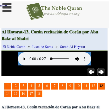
]
mbiar
Al Hoyorat-13, Corán recitación de Corán por Abu
Bakr al Shatri
»
»
El Noble Corán
Lista de Suras
Surah Al Hoyorat
13
1
2
3
4
5
6
7
8
9
10
11
12
14
15
16
17
18
Al Hoyorat-13, Corán recitación de Corán por Abu Bakr al