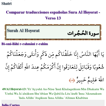
Shatri
Comparar traducciones españolas Sura Al Hoyorat -
Verso 13
سورة الحُـجُـرات
Surah Al Hoyorat
Bi-smi-llāhi r-rahmāni r-rahīm
يَا أَيُّهَا النَّاسُ إِنَّا خَلَقْنَاكُم مِّن ذَكَرٍ وَأُنثَى وَجَعَلْنَاكُمْ
شُعُوبًا وَقَبَائِلَ لِتَعَارَفُوا إِنَّ أَكْرَمَكُمْ عِندَ اللَّهِ أَتْقَاكُمْ إِنَّ
اللَّهَ عَلِيمٌ خَبِيرٌ
﴿١٣﴾
49/Al Hoyorat-13:
Yā 'Ayyuhā An-Nāsu 'Innā Khalaqnākum Min Dhakarin Wa
'Unthá Wa Ja`alnākum Shu`ūbāan Wa Qabā'ila Lita`ārafū 'Inna 'Akramakum
`Inda Allāhi 'Atqākum 'Inna Allāha `Alīmun Khabīrun
Julio Cortes