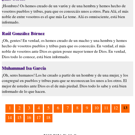
¡Hombres! Os hemos creado de un varón y de una hembra y hemos hecho de
vosotros pueblos y tribus, para que os conozcáis unos a otros. Para Alá, el más
noble de entre vosotros es el que más Le teme. Alá es omnisciente, está bien
informado.
Raúl González Bórnez
¡Oh, gentes! En verdad, os hemos creado de un macho y una hembra y hemos
hecho de vosotros pueblos y tribus para que os conozcáis. En verdad, el más
noble de vosotros ante Dios es quien posee mayor temor de Dios. En verdad,
Dios todo lo conoce, está bien informado.
Muhammad Isa García
¡Oh, seres humanos! Los he creado a partir de un hombre y de una mujer, y los
congregué en pueblos y tribus para que se reconozcan los unos a los otros. El
mejor de ustedes ante Dios es el de más piedad. Dios todo lo sabe y está bien
informado de lo que hacen.
13
1
2
3
4
5
6
7
8
9
10
11
12
14
15
16
17
18