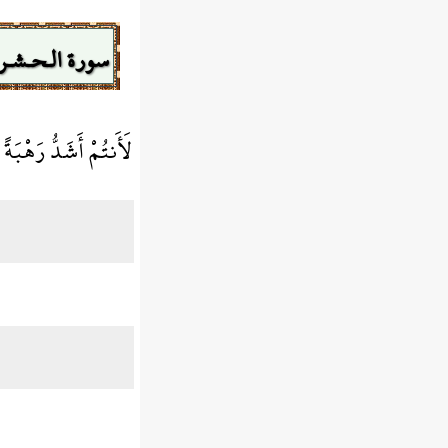
سورة الـحـشـر
لَأَنتُمْ أَشَدُّ رَهْبَةً