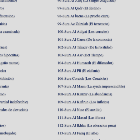
tecimiento)
96-Sura Al Alaq (La sangre coagulada)
ro)
97-Sura Al Qadr (El destino)
discusión)
98-Sura Al baena (La prueba clara)
nión)
99-Sura Az Zalzalah (El terremoto)
a examinada)
100-Sura Al Adiyat (Los corceles)
101-Sura Al Carea (De la conmocin)
rnes)
102-Sura At Takacir (De la rivalidad)
s hipócritas)
103-Sura Al Asr (Del Tiempo)
ngaño mutuo)
104-Sura Al Humazah (El difamador)
cio)
105-Sura Al Fil (El elefante)
hibición)
106-Sura Coraich (Los Coraixíes)
ranía)
107-Sura Al Maun (La ayuda imprescindible)
amo)
108-Sura Al Kauzar (La abundancia)
erdad indefectible)
109-Sura Al Kafirun (Los infieles)
rados de elevación)
110-Sura Al Nasr (El auxilio)
111-Sura Al Masad (Las fibras)
ios)
112-Sura Al Ikhlas (La adoracion pura)
arrebujado)
113-Sura Al Falaq (El alba)