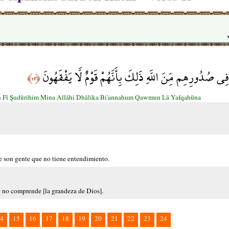
 فِي صُدُورِهِم مِّنَ اللَّهِ ذَلِكَ بِأَنَّهُمْ قَوْمٌ لَّا يَفْقَهُونَ
﴿١٣﴾
n Fī Şudūrihim Mina Allāhi Dhālika Bi'annahum Qawmun Lā Yafqahūna
e son gente que no tiene entendimiento.
e no comprende [la grandeza de Dios].
4
15
16
17
18
19
20
21
22
23
24