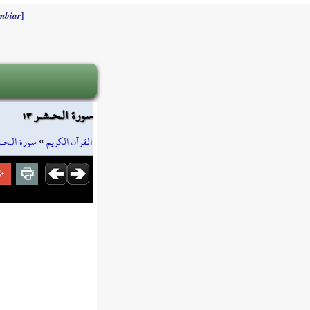
]
mbiar
سورة الـحـشـر ١٣
سورة الـحـ
»
القرآن الكريم