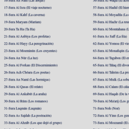
16-Sura An Nahl (Las abejas)
56-Sura Al Waqia (El acon
17-Sura Al Isra (El viaje nocturno)
57-Sura Al Hadid (El hier
18-Sura Al Kahf (La caverna)
58-Sura Al Moyadíla (La 
19-Sura Maryam (Maríam)
59-Sura Al Hachr (La reu
20-Sura Ta Ha (Ta Ha)
60-Sura Al Momtahana (L
21-Sura Al Anbiya (Los profetas)
61-Sura As Saff (La fila)
22-Sura Al Hayy (La peregrinación)
62-Sura Al Yomoa (El vie
23-Sura Al Moeminún (Los creyentes)
63-Sura Al Monafiqún (Lo
24-Sura An Núr (La luz)
64-Sura At Tagabon (El e
25-Sura Al Forkan (El Discernimiento)
65-Sura At Tálaq (El divor
26-Sura Ach Chóara (Los poetas)
66-Sura At Tahrim (La pro
27-Sura An Naml (Las hormigas)
67-Sura Al Mulk (La sobe
28-Sura Al Qasas (El relato)
68-Sura Al Calam (El cál
29-Sura Al Ankabút (La araña)
69-Sura Al Haqah (De la v
30-Sura Al Rúm (Los romanos)
70-Sura Al Ma'arij (Los g
31-Sura Luqmán (Luqmán)
71-Sura Noh (Noé)
32-Sura As Sajdah (La postración)
72-Sura Al Yinn (Los gen
33-Sura Al Ahzáb (Los que dejó el grupo)
73-Sura Al Mozzamil (El 