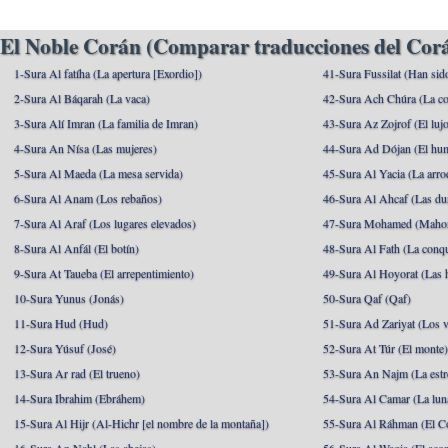
El Noble Corán (Comparar traducciones del Corá
1-Sura Al fatíha (La apertura [Exordio])
41-Sura Fussilat (Han sid
2-Sura Al Báqarah (La vaca)
42-Sura Ach Chúra (La co
3-Sura Alí Imran (La familia de Imran)
43-Sura Az Zojrof (El luj
4-Sura An Nísa (Las mujeres)
44-Sura Ad Dójan (El hu
5-Sura Al Maeda (La mesa servida)
45-Sura Al Yacia (La arrod
6-Sura Al Anam (Los rebaños)
46-Sura Al Ahcaf (Las du
7-Sura Al Araf (Los lugares elevados)
47-Sura Mohamed (Maho
8-Sura Al Anfál (El botín)
48-Sura Al Fath (La conqu
9-Sura At Taueba (El arrepentimiento)
49-Sura Al Hoyorat (Las h
10-Sura Yunus (Jonás)
50-Sura Qaf (Qaf)
11-Sura Hud (Hud)
51-Sura Ad Zariyat (Los v
12-Sura Yúsuf (José)
52-Sura At Túr (El monte
13-Sura Ar rad (El trueno)
53-Sura An Najm (La estre
14-Sura Ibrahim (Ebráhem)
54-Sura Al Camar (La lun
15-Sura Al Hijr (Al-Hichr [el nombre de la montaña])
55-Sura Al Ráhman (El C