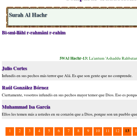
Surah Al Hachr
Bi-smi-llāhi r-rahmāni r-rahīm
59/Al Hachr-13:
La'antum 'Ashaddu Rahbata
Julio Cortes
Infundís en sus pechos más terror que Alá. Es que son gente que no comprende.
Raúl González Bórnez
Ciertamente, vosotros infundís en sus pechos mayor temor que Dios. Eso es porqu
Muhammad Isa García
Ellos les temen más a ustedes en su corazón que a Dios, porque son un pueblo qu
13
1
2
3
4
5
6
7
8
9
10
11
12
1