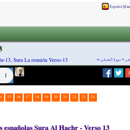
[
Español
Ca
3
سورة الـحـشـر ١٣
»
شـر
hr-13, Sura La reunión Verso-13
4
15
16
17
18
19
20
21
22
23
24
 españolas Sura Al Hachr - Verso 13