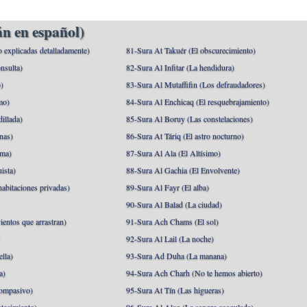
n en español)
o explicadas detalladamente)
81-Sura At Takuér (El obscurecimiento)
nsulta)
82-Sura Al Infitar (La hendidura)
o)
83-Sura Al Mutaffifin (Los defraudadores)
mo)
84-Sura Al Enchicaq (El resquebrajamiento)
illada)
85-Sura Al Boruy (Las constelaciones)
nas)
86-Sura At Táriq (El astro nocturno)
ma)
87-Sura Al Ala (El Altísimo)
ista)
88-Sura Al Gachia (El Envolvente)
abitaciones privadas)
89-Sura Al Fayr (El alba)
90-Sura Al Balad (La ciudad)
ientos que arrastran)
91-Sura Ach Chams (El sol)
)
92-Sura Al Lail (La noche)
lla)
93-Sura Ad Duha (La manana)
a)
94-Sura Ach Charh (No te hemos abierto)
ompasivo)
95-Sura At Tín (Las higueras)