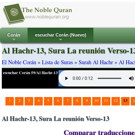
Corán
escuchar Corán (Nuevo)
+
+
Al Hachr-13, Sura La reunión Verso-1
El Noble Corán
»
Lista de Suras
»
Surah Al Hachr
»
Al Hac
escuchar Corán 59/Al Hachr-13
13
1
2
3
4
5
6
7
8
9
10
11
12
1
Al Hachr-13, Sura La reunión Verso-13
Comparar traducciones