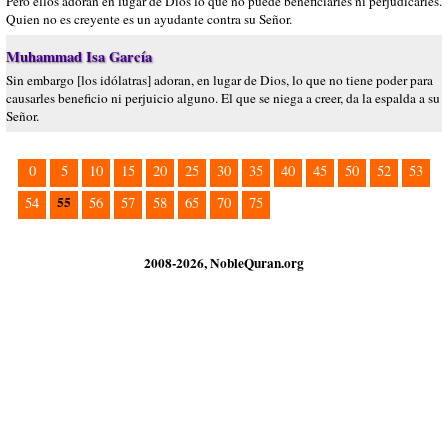
Pero ellos adoran en lugar de Dios lo que no puede beneficiarles ni perjudicarles.
Quien no es creyente es un ayudante contra su Señor.
Muhammad Isa García
Sin embargo [los idólatras] adoran, en lugar de Dios, lo que no tiene poder para
causarles beneficio ni perjuicio alguno. El que se niega a creer, da la espalda a su
Señor.
0
5
10
15
20
25
30
35
40
45
50
52
53
55
54
56
57
58
65
70
75
2008-2026, NobleQuran.org