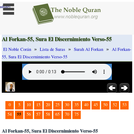
]
mbiar
Al Forkan-55, Sura El Discernimiento Verso-55
»
»
»
El Noble Corán
Lista de Suras
Surah Al Forkan
Al Forkan-
55, Sura El Discernimiento Verso-55
0
5
10
15
20
25
30
35
40
45
50
52
53
55
54
56
57
58
65
70
75
Al Forkan-55, Sura El Discernimiento Verso-55