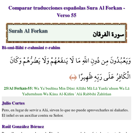
Comparar traducciones españolas Sura Al Forkan -
Verso 55
سورة الفرقان
Surah Al Forkan
Bi-smi-llāhi r-rahmāni r-rahīm
وَيَعْبُدُونَ مِن دُونِ اللَّهِ مَا لَا يَنفَعُهُمْ وَلَا يَضُرُّهُمْ وَكَانَ
الْكَافِرُ عَلَى رَبِّهِ ظَهِيرًا
﴿٥٥﴾
25/Al Forkan-55:
Wa Ya`budūna Min Dūni Allāhi Mā Lā Yanfa`uhum Wa Lā
Yađurruhum Wa Kāna Al-Kāfiru `Alá Rabbihi Žahīrāan
Julio Cortes
Pero, en lugar de servir a Alá, sirven lo que no puede aprovecharles ni dañarles.
El infiel es un auxiliar contra su Señor.
Raúl González Bórnez