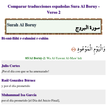
Comparar traducciones españolas Sura Al Boruy -
Verso 2
سورة البروج
Surah Al Boruy
Bi-smi-llāhi r-rahmāni r-rahīm
وَالْيَوْمِ الْمَوْعُودِ
﴿٢﴾
85/Al Boruy-2:
Wa Al-Yawmi Al-Maw`ūdi
Julio Cortes
¡Por el día con que se ha amenazado!
Raúl González Bórnez
y por el día prometido
Muhammad Isa García
por el día prometido [el Día del Juicio Final],