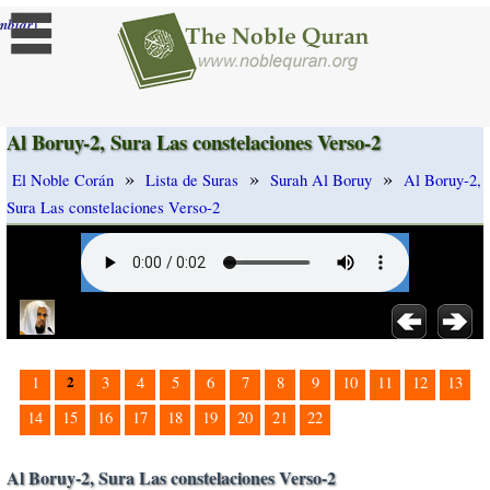
]
mbiar
Al Boruy-2, Sura Las constelaciones Verso-2
»
»
»
El Noble Corán
Lista de Suras
Surah Al Boruy
Al Boruy-2,
Sura Las constelaciones Verso-2
2
1
3
4
5
6
7
8
9
10
11
12
13
14
15
16
17
18
19
20
21
22
Al Boruy-2, Sura Las constelaciones Verso-2