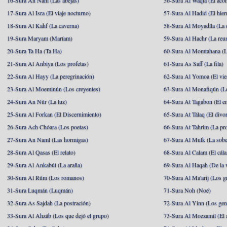
16-Sura An Nahl (Las abejas)
56-Sura Al Waqia (El acon
17-Sura Al Isra (El viaje nocturno)
57-Sura Al Hadid (El hier
18-Sura Al Kahf (La caverna)
58-Sura Al Moyadíla (La 
19-Sura Maryam (Maríam)
59-Sura Al Hachr (La reu
20-Sura Ta Ha (Ta Ha)
60-Sura Al Momtahana (L
21-Sura Al Anbiya (Los profetas)
61-Sura As Saff (La fila)
22-Sura Al Hayy (La peregrinación)
62-Sura Al Yomoa (El vie
23-Sura Al Moeminún (Los creyentes)
63-Sura Al Monafiqún (Lo
24-Sura An Núr (La luz)
64-Sura At Tagabon (El e
25-Sura Al Forkan (El Discernimiento)
65-Sura At Tálaq (El divor
26-Sura Ach Chóara (Los poetas)
66-Sura At Tahrim (La pro
27-Sura An Naml (Las hormigas)
67-Sura Al Mulk (La sobe
28-Sura Al Qasas (El relato)
68-Sura Al Calam (El cál
29-Sura Al Ankabút (La araña)
69-Sura Al Haqah (De la v
30-Sura Al Rúm (Los romanos)
70-Sura Al Ma'arij (Los g
31-Sura Luqmán (Luqmán)
71-Sura Noh (Noé)
32-Sura As Sajdah (La postración)
72-Sura Al Yinn (Los gen
33-Sura Al Ahzáb (Los que dejó el grupo)
73-Sura Al Mozzamil (El 