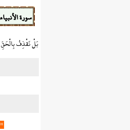
سورة الأنبياء
بَلْ نَقْذِفُ بِالْحَقِّ 
08