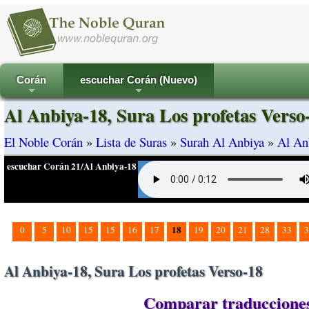
Corán
escuchar Corán (Nuevo)
+
+
Al Anbiya-18, Sura Los profetas Verso
El Noble Corán
»
Lista de Suras
»
Surah Al Anbiya
»
Al Anb
escuchar Corán 21/Al Anbiya-18
18
0
5
10
15
15
16
17
19
20
21
28
33
3
Al Anbiya-18, Sura Los profetas Verso-18
Comparar traducciones 