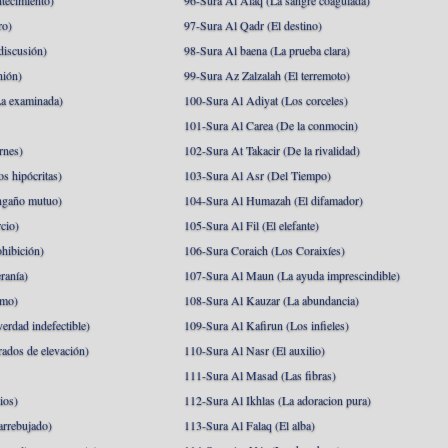
tecimiento)
96-Sura Al Alaq (La sangre coagulada)
ro)
97-Sura Al Qadr (El destino)
discusión)
98-Sura Al baena (La prueba clara)
nión)
99-Sura Az Zalzalah (El terremoto)
a examinada)
100-Sura Al Adiyat (Los corceles)
101-Sura Al Carea (De la conmocin)
rnes)
102-Sura At Takacir (De la rivalidad)
s hipócritas)
103-Sura Al Asr (Del Tiempo)
ngaño mutuo)
104-Sura Al Humazah (El difamador)
cio)
105-Sura Al Fil (El elefante)
hibición)
106-Sura Coraich (Los Coraixíes)
ranía)
107-Sura Al Maun (La ayuda imprescindible)
amo)
108-Sura Al Kauzar (La abundancia)
erdad indefectible)
109-Sura Al Kafirun (Los infieles)
rados de elevación)
110-Sura Al Nasr (El auxilio)
111-Sura Al Masad (Las fibras)
ios)
112-Sura Al Ikhlas (La adoracion pura)
arrebujado)
113-Sura Al Falaq (El alba)