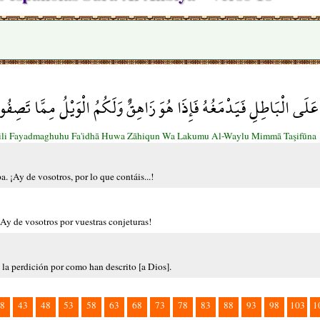
عَلَى الْبَاطِلِ فَيَدْمَغُهُ فَإِذَا هُوَ زَاهِقٌ وَلَكُمُ الْوَيْلُ مِمَّا تَصِفُ
āţili Fayadmaghuhu Fa'idhā Huwa Zāhiqun Wa Lakumu Al-Waylu Mimmā Taşifūna
pa. ¡Ay de vosotros, por lo que contáis...!
¡Ay de vosotros por vuestras conjeturas!
a la perdición por como han descrito [a Dios].
8
43
48
53
58
63
68
73
78
83
88
93
98
103
1