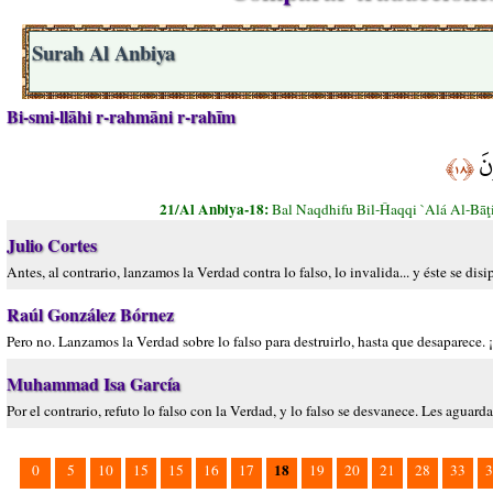
Surah Al Anbiya
Bi-smi-llāhi r-rahmāni r-rahīm
ونَ
﴿١٨﴾
21/Al Anbiya-18:
Bal Naqdhifu Bil-Ĥaqqi `Alá Al-B
Julio Cortes
Antes, al contrario, lanzamos la Verdad contra lo falso, lo invalida... y éste se disi
Raúl González Bórnez
Pero no. Lanzamos la Verdad sobre lo falso para destruirlo, hasta que desaparece. 
Muhammad Isa García
Por el contrario, refuto lo falso con la Verdad, y lo falso se desvanece. Les aguard
18
0
5
10
15
15
16
17
19
20
21
28
33
3