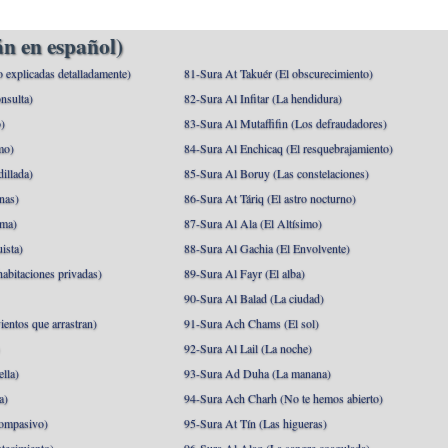
n en español)
o explicadas detalladamente)
81-Sura At Takuér (El obscurecimiento)
nsulta)
82-Sura Al Infitar (La hendidura)
o)
83-Sura Al Mutaffifin (Los defraudadores)
mo)
84-Sura Al Enchicaq (El resquebrajamiento)
illada)
85-Sura Al Boruy (Las constelaciones)
nas)
86-Sura At Táriq (El astro nocturno)
ma)
87-Sura Al Ala (El Altísimo)
ista)
88-Sura Al Gachia (El Envolvente)
abitaciones privadas)
89-Sura Al Fayr (El alba)
90-Sura Al Balad (La ciudad)
ientos que arrastran)
91-Sura Ach Chams (El sol)
)
92-Sura Al Lail (La noche)
lla)
93-Sura Ad Duha (La manana)
a)
94-Sura Ach Charh (No te hemos abierto)
ompasivo)
95-Sura At Tín (Las higueras)