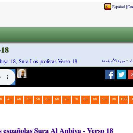
[
Español
Ca
-18
سورة الأنبياء ١٨
»
اء
iya-18, Sura Los profetas Verso-18
8
43
48
53
58
63
68
73
78
83
88
93
98
103
1
españolas Sura Al Anbiya - Verso 18