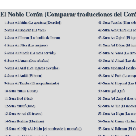
El Noble Corán (Comparar traducciones del Corá
1-Sura Al fatíha (La apertura [Exordio])
41-Sura Fussilat (Han sid
2-Sura Al Báqarah (La vaca)
42-Sura Ach Chúra (La co
3-Sura Alí Imran (La familia de Imran)
43-Sura Az Zojrof (El luj
4-Sura An Nísa (Las mujeres)
44-Sura Ad Dójan (El hu
5-Sura Al Maeda (La mesa servida)
45-Sura Al Yacia (La arrod
6-Sura Al Anam (Los rebaños)
46-Sura Al Ahcaf (Las du
7-Sura Al Araf (Los lugares elevados)
47-Sura Mohamed (Maho
8-Sura Al Anfál (El botín)
48-Sura Al Fath (La conqu
9-Sura At Taueba (El arrepentimiento)
49-Sura Al Hoyorat (Las h
10-Sura Yunus (Jonás)
50-Sura Qaf (Qaf)
11-Sura Hud (Hud)
51-Sura Ad Zariyat (Los v
12-Sura Yúsuf (José)
52-Sura At Túr (El monte
13-Sura Ar rad (El trueno)
53-Sura An Najm (La estre
14-Sura Ibrahim (Ebráhem)
54-Sura Al Camar (La lun
15-Sura Al Hijr (Al-Hichr [el nombre de la montaña])
55-Sura Al Ráhman (El C