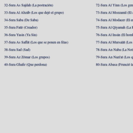
32-Sura As Sajdah (La postración)
72-Sura Al Yinn (Los gen
33-Sura Al Ahzáb (Los que dejó el grupo)
73-Sura Al Mozzamil (El 
34-Sura Saba (De Saba)
74-Sura Al Modacer (El e
35-Sura Fatír (Creador)
75-Sura Al Qiyamah (La R
36-Sura Yasin (Ya Sin)
76-Sura Al Insán (El hom
37-Sura As Saffát (Los que se ponen en filas)
77-Sura Al Mursalát (Los
38-Sura Sad (Sad)
78-Sura An Naba (La Noti
39-Sura Az Zómar (Los grupos)
79-Sura An Nazi'at (Los q
40-Sura Ghafir (Que perdona)
80-Sura Abasa (Frunció la