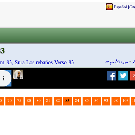
[
Español
Ca
83
سورة الأنعام ٨٣
»
م
m-83, Sura Los rebaños Verso-83
83
5
70
75
80
80
81
82
84
85
86
93
98
103
1