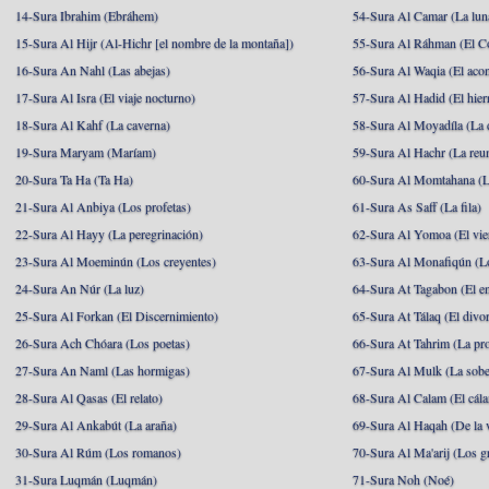
14-Sura Ibrahim (Ebráhem)
54-Sura Al Camar (La lun
15-Sura Al Hijr (Al-Hichr [el nombre de la montaña])
55-Sura Al Ráhman (El C
16-Sura An Nahl (Las abejas)
56-Sura Al Waqia (El acon
17-Sura Al Isra (El viaje nocturno)
57-Sura Al Hadid (El hier
18-Sura Al Kahf (La caverna)
58-Sura Al Moyadíla (La 
19-Sura Maryam (Maríam)
59-Sura Al Hachr (La reu
20-Sura Ta Ha (Ta Ha)
60-Sura Al Momtahana (L
21-Sura Al Anbiya (Los profetas)
61-Sura As Saff (La fila)
22-Sura Al Hayy (La peregrinación)
62-Sura Al Yomoa (El vie
23-Sura Al Moeminún (Los creyentes)
63-Sura Al Monafiqún (Lo
24-Sura An Núr (La luz)
64-Sura At Tagabon (El e
25-Sura Al Forkan (El Discernimiento)
65-Sura At Tálaq (El divor
26-Sura Ach Chóara (Los poetas)
66-Sura At Tahrim (La pro
27-Sura An Naml (Las hormigas)
67-Sura Al Mulk (La sobe
28-Sura Al Qasas (El relato)
68-Sura Al Calam (El cál
29-Sura Al Ankabút (La araña)
69-Sura Al Haqah (De la v
30-Sura Al Rúm (Los romanos)
70-Sura Al Ma'arij (Los g
31-Sura Luqmán (Luqmán)
71-Sura Noh (Noé)