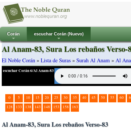
Corán
escuchar Corán (Nuevo)
+
+
Al Anam-83, Sura Los rebaños Verso-
El Noble Corán
»
Lista de Suras
»
Surah Al Anam
»
Al Ana
escuchar Corán 6/Al Anam-83
0
5
10
15
20
25
30
35
40
45
50
55
60
6
128
133
138
143
148
153
158
163
Al Anam-83, Sura Los rebaños Verso-83