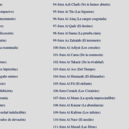
a)
94-Sura Ach Charh (No te hemos abierto)
ompasivo)
95-Sura At Tín (Las higueras)
tecimiento)
96-Sura Al Alaq (La sangre coagulada)
ro)
97-Sura Al Qadr (El destino)
discusión)
98-Sura Al baena (La prueba clara)
nión)
99-Sura Az Zalzalah (El terremoto)
a examinada)
100-Sura Al Adiyat (Los corceles)
101-Sura Al Carea (De la conmocin)
rnes)
102-Sura At Takacir (De la rivalidad)
s hipócritas)
103-Sura Al Asr (Del Tiempo)
ngaño mutuo)
104-Sura Al Humazah (El difamador)
cio)
105-Sura Al Fil (El elefante)
hibición)
106-Sura Coraich (Los Coraixíes)
ranía)
107-Sura Al Maun (La ayuda imprescindible)
amo)
108-Sura Al Kauzar (La abundancia)
erdad indefectible)
109-Sura Al Kafirun (Los infieles)
rados de elevación)
110-Sura Al Nasr (El auxilio)
111-Sura Al Masad (Las fibras)