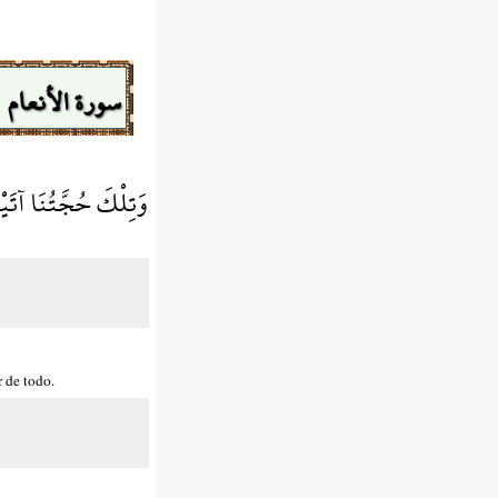
سورة الأنعام
وَتِلْكَ حُجَّتُنَا آتَي
 de todo.