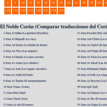
0
5
10
15
20
25
30
35
40
45
50
55
60
6
128
133
138
143
148
153
158
163
El Noble Corán (Comparar traducciones del Corá
1-Sura Al fatíha (La apertura [Exordio])
41-Sura Fussilat (Han sid
2-Sura Al Báqarah (La vaca)
42-Sura Ach Chúra (La co
3-Sura Alí Imran (La familia de Imran)
43-Sura Az Zojrof (El luj
4-Sura An Nísa (Las mujeres)
44-Sura Ad Dójan (El hu
5-Sura Al Maeda (La mesa servida)
45-Sura Al Yacia (La arrod
6-Sura Al Anam (Los rebaños)
46-Sura Al Ahcaf (Las du
7-Sura Al Araf (Los lugares elevados)
47-Sura Mohamed (Maho
8-Sura Al Anfál (El botín)
48-Sura Al Fath (La conqu
9-Sura At Taueba (El arrepentimiento)
49-Sura Al Hoyorat (Las h
10-Sura Yunus (Jonás)
50-Sura Qaf (Qaf)
11-Sura Hud (Hud)
51-Sura Ad Zariyat (Los v
12-Sura Yúsuf (José)
52-Sura At Túr (El monte
13-Sura Ar rad (El trueno)
53-Sura An Najm (La estre