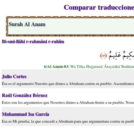
Comparar traducciones
Surah Al Anam
Bi-smi-llāhi r-rahmāni r-rahīm
 حَكِيمٌ عَلِيمٌ
﴿٨٣﴾
6/Al Anam-83:
Wa Tilka Ĥujjatunā 'Ātaynāhā 'Ibrāhī
Julio Cortes
Ése es el argumento Nuestro que dimos a Abraham contra su pueblo. Ascendemos l
Raúl González Bórnez
Estos son los argumentos que Nosotros dimos a Abraham frente a su pueblo. Nosot
Muhammad Isa García
Esa es Mi prueba, la que concedí a Abraham para que argumentara contra su puebl