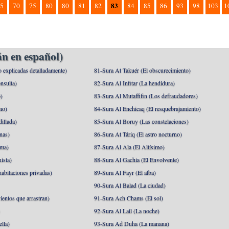
83
5
70
75
80
80
81
82
84
85
86
93
98
103
1
n en español)
o explicadas detalladamente)
81-Sura At Takuér (El obscurecimiento)
nsulta)
82-Sura Al Infitar (La hendidura)
o)
83-Sura Al Mutaffifin (Los defraudadores)
mo)
84-Sura Al Enchicaq (El resquebrajamiento)
illada)
85-Sura Al Boruy (Las constelaciones)
nas)
86-Sura At Táriq (El astro nocturno)
ma)
87-Sura Al Ala (El Altísimo)
ista)
88-Sura Al Gachia (El Envolvente)
abitaciones privadas)
89-Sura Al Fayr (El alba)
90-Sura Al Balad (La ciudad)
ientos que arrastran)
91-Sura Ach Chams (El sol)
)
92-Sura Al Lail (La noche)
lla)
93-Sura Ad Duha (La manana)