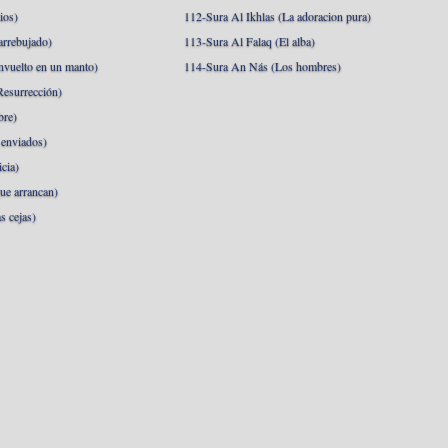
ios)
112-Sura Al Ikhlas (La adoracion pura)
arrebujado)
113-Sura Al Falaq (El alba)
nvuelto en un manto)
114-Sura An Nás (Los hombres)
esurrección)
bre)
 enviados)
cia)
ue arrancan)
s cejas)