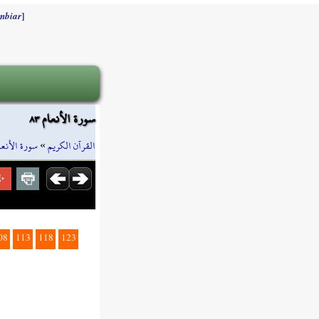
]
mbiar
سورة الأنعام ٨٣
سورة الأنعا
»
القرآن الكريم
08
113
118
123