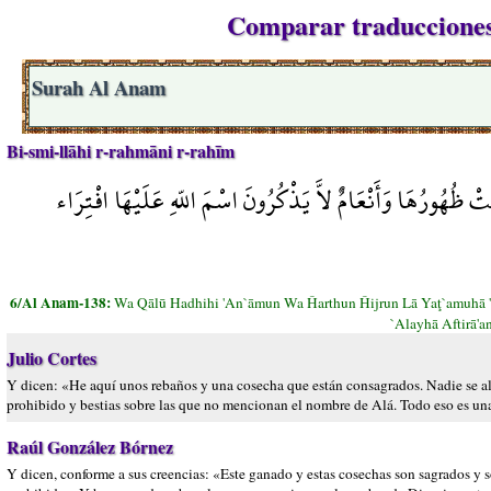
Comparar traducciones
Surah Al Anam
Bi-smi-llāhi r-rahmāni r-rahīm
تْ ظُهُورُهَا وَأَنْعَامٌ لاَّ يَذْكُرُونَ اسْمَ اللّهِ عَلَيْهَا افْتِرَاء
6/Al Anam-138:
Wa Qālū Hadhihi 'An`āmun Wa Ĥarthun Ĥijrun Lā Yaţ`amuhā 
`Alayhā Aftirā'
Julio Cortes
Y dicen: «He aquí unos rebaños y una cosecha que están consagrados. Nadie se al
prohibido y bestias sobre las que no mencionan el nombre de Alá. Todo eso es una 
Raúl González Bórnez
Y dicen, conforme a sus creencias: «Este ganado y estas cosechas son sagrados y 