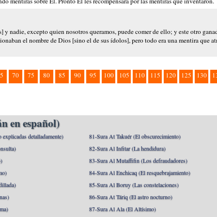
o mentiras sobre Él. Pronto Él les recompensará por las mentiras que inventaron.
s] y nadie, excepto quien nosotros queramos, puede comer de ello; y este otro gana
onaban el nombre de Dios [sino el de sus ídolos], pero todo era una mentira que at
5
70
75
80
85
90
95
100
105
110
115
120
125
130
1
n en español)
o explicadas detalladamente)
81-Sura At Takuér (El obscurecimiento)
nsulta)
82-Sura Al Infitar (La hendidura)
o)
83-Sura Al Mutaffifin (Los defraudadores)
mo)
84-Sura Al Enchicaq (El resquebrajamiento)
illada)
85-Sura Al Boruy (Las constelaciones)
nas)
86-Sura At Táriq (El astro nocturno)
ma)
87-Sura Al Ala (El Altísimo)