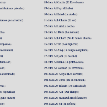
ista)
88-Sura Al Gachia (El Envolvente)
abitaciones privadas)
89-Sura Al Fayr (El alba)
90-Sura Al Balad (La ciudad)
ientos que arrastran)
91-Sura Ach Chams (El sol)
)
92-Sura Al Lail (La noche)
lla)
93-Sura Ad Duha (La manana)
a)
94-Sura Ach Charh (No te hemos abierto)
ompasivo)
95-Sura At Tín (Las higueras)
tecimiento)
96-Sura Al Alaq (La sangre coagulada)
ro)
97-Sura Al Qadr (El destino)
discusión)
98-Sura Al baena (La prueba clara)
nión)
99-Sura Az Zalzalah (El terremoto)
a examinada)
100-Sura Al Adiyat (Los corceles)
101-Sura Al Carea (De la conmocin)
rnes)
102-Sura At Takacir (De la rivalidad)
s hipócritas)
103-Sura Al Asr (Del Tiempo)
ngaño mutuo)
104-Sura Al Humazah (El difamador)
cio)
105-Sura Al Fil (El elefante)