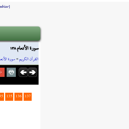
]
mbiar
سورة الأنعام ١٣٨
سورة الأنعا
»
القرآن الكريم
35
135
136
137