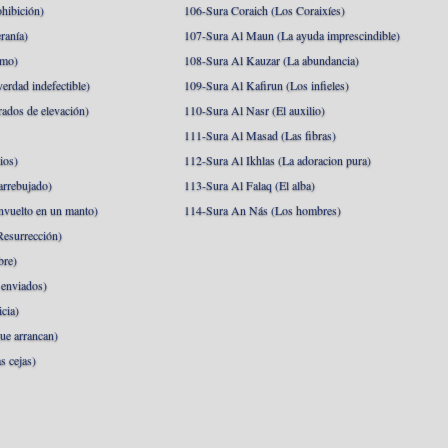
hibición)
106-Sura Coraich (Los Coraixíes)
ranía)
107-Sura Al Maun (La ayuda imprescindible)
amo)
108-Sura Al Kauzar (La abundancia)
erdad indefectible)
109-Sura Al Kafirun (Los infieles)
rados de elevación)
110-Sura Al Nasr (El auxilio)
111-Sura Al Masad (Las fibras)
ios)
112-Sura Al Ikhlas (La adoracion pura)
arrebujado)
113-Sura Al Falaq (El alba)
nvuelto en un manto)
114-Sura An Nás (Los hombres)
esurrección)
bre)
 enviados)
cia)
ue arrancan)
s cejas)