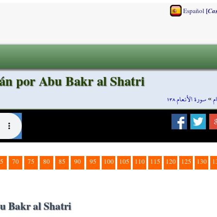
[
Español
Ca
án por Abu Bakr al Shatri
سورة الأنعام ١٣٨
»
م
5
70
75
80
85
90
95
100
105
110
115
120
125
130
1
u Bakr al Shatri