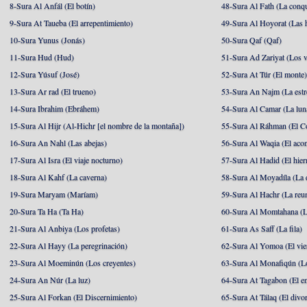
8-Sura Al Anfál (El botín)
48-Sura Al Fath (La conqu
9-Sura At Taueba (El arrepentimiento)
49-Sura Al Hoyorat (Las h
10-Sura Yunus (Jonás)
50-Sura Qaf (Qaf)
11-Sura Hud (Hud)
51-Sura Ad Zariyat (Los v
12-Sura Yúsuf (José)
52-Sura At Túr (El monte
13-Sura Ar rad (El trueno)
53-Sura An Najm (La estre
14-Sura Ibrahim (Ebráhem)
54-Sura Al Camar (La lun
15-Sura Al Hijr (Al-Hichr [el nombre de la montaña])
55-Sura Al Ráhman (El C
16-Sura An Nahl (Las abejas)
56-Sura Al Waqia (El acon
17-Sura Al Isra (El viaje nocturno)
57-Sura Al Hadid (El hier
18-Sura Al Kahf (La caverna)
58-Sura Al Moyadíla (La 
19-Sura Maryam (Maríam)
59-Sura Al Hachr (La reu
20-Sura Ta Ha (Ta Ha)
60-Sura Al Momtahana (L
21-Sura Al Anbiya (Los profetas)
61-Sura As Saff (La fila)
22-Sura Al Hayy (La peregrinación)
62-Sura Al Yomoa (El vie
23-Sura Al Moeminún (Los creyentes)
63-Sura Al Monafiqún (Lo
24-Sura An Núr (La luz)
64-Sura At Tagabon (El e
25-Sura Al Forkan (El Discernimiento)
65-Sura At Tálaq (El divor