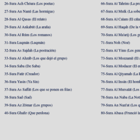
26-Sura Ach Chóara (Los poetas)
66-Sura At Tahrim (La pro
27-Sura An Naml (Las hormigas)
67-Sura Al Mulk (La sobe
28-Sura Al Qasas (El relato)
68-Sura Al Calam (El cál
29-Sura Al Ankabút (La araña)
69-Sura Al Haqah (De la v
30-Sura Al Rúm (Los romanos)
70-Sura Al Ma'arij (Los g
31-Sura Luqmán (Luqmán)
71-Sura Noh (Noé)
32-Sura As Sajdah (La postración)
72-Sura Al Yinn (Los gen
33-Sura Al Ahzáb (Los que dejó el grupo)
73-Sura Al Mozzamil (El 
34-Sura Saba (De Saba)
74-Sura Al Modacer (El e
35-Sura Fatír (Creador)
75-Sura Al Qiyamah (La R
36-Sura Yasin (Ya Sin)
76-Sura Al Insán (El hom
37-Sura As Saffát (Los que se ponen en filas)
77-Sura Al Mursalát (Los
38-Sura Sad (Sad)
78-Sura An Naba (La Noti
39-Sura Az Zómar (Los grupos)
79-Sura An Nazi'at (Los q
40-Sura Ghafir (Que perdona)
80-Sura Abasa (Frunció la