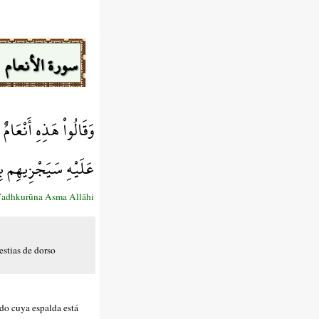
سورة الأنعام
وَقَالُواْ هَذِهِ أَنْعَام
عَلَيْهِ سَيَجْزِيهِم بِ
Yadhkurūna Asma Allāhi
estias de dorso
do cuya espalda está