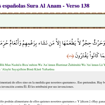
 españolas Sura Al Anam - Verso 138
ٌ وَحَرْثٌ حِجْرٌ لاَّ يَطْعَمُهَا إِلاَّ مَن نّشَاء بِزَعْمِهِمْ وَأَنْعَامٌ حُرِّمَ
مَا كَانُواْ يَفْتَرُونَ
﴿١٣٨﴾
'Illā Man Nashā'u Biza`mihim Wa 'An`āmun Ĥurrimat Žuhūruhā Wa 'An`āmun Lā 
an `Alayhi Sayajzīhim Bimā Kānū Yaftarūna
imentará de ellos sino en la medida que nosotros queramos». Eso pretenden. Hay b
invención contra Él. Él les retribuirá por sus invenciones.
sólo podrán alimentarse de ellos quienes nosotros queramos.» Y [dicen:] «Hay gana