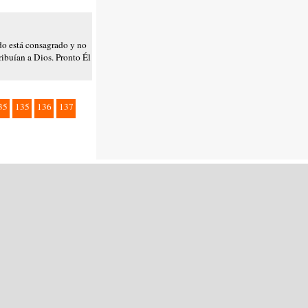
do está consagrado y no
ribuían a Dios. Pronto Él
35
135
136
137