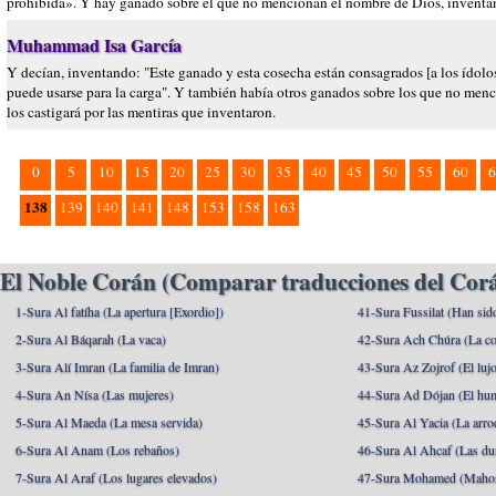
prohibida». Y hay ganado sobre el que no mencionan el nombre de Dios, inventand
Muhammad Isa García
Y decían, inventando: "Este ganado y esta cosecha están consagrados [a los ídolo
puede usarse para la carga". Y también había otros ganados sobre los que no menci
los castigará por las mentiras que inventaron.
0
5
10
15
20
25
30
35
40
45
50
55
60
6
138
139
140
141
148
153
158
163
El Noble Corán (Comparar traducciones del Corá
1-Sura Al fatíha (La apertura [Exordio])
41-Sura Fussilat (Han sid
2-Sura Al Báqarah (La vaca)
42-Sura Ach Chúra (La co
3-Sura Alí Imran (La familia de Imran)
43-Sura Az Zojrof (El luj
4-Sura An Nísa (Las mujeres)
44-Sura Ad Dójan (El hu
5-Sura Al Maeda (La mesa servida)
45-Sura Al Yacia (La arrod
6-Sura Al Anam (Los rebaños)
46-Sura Al Ahcaf (Las du
7-Sura Al Araf (Los lugares elevados)
47-Sura Mohamed (Maho