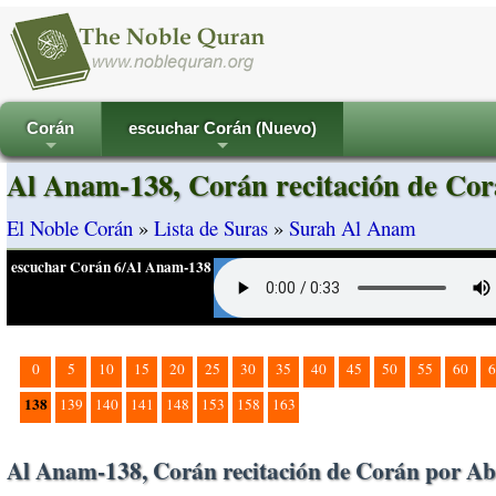
Corán
escuchar Corán (Nuevo)
+
+
Al Anam-138, Corán recitación de Cor
El Noble Corán
»
Lista de Suras
»
Surah Al Anam
escuchar Corán 6/Al Anam-138
0
5
10
15
20
25
30
35
40
45
50
55
60
6
138
139
140
141
148
153
158
163
Al Anam-138, Corán recitación de Corán por Ab