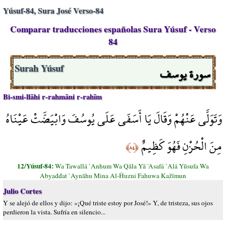
Yúsuf-84, Sura José Verso-84
Comparar traducciones españolas Sura Yúsuf - Verso
84
سورة يوسف
Surah Yúsuf
Bi-smi-llāhi r-rahmāni r-rahīm
وَتَوَلَّى عَنْهُمْ وَقَالَ يَا أَسَفَى عَلَى يُوسُفَ وَابْيَضَّتْ عَيْنَاهُ
مِنَ الْحُزْنِ فَهُوَ كَظِيمٌ
﴿٨٤﴾
12/Yúsuf-84:
Wa Tawallá `Anhum Wa Qāla Yā 'Asafá `Alá Yūsufa Wa
Abyađđat `Aynāhu Mina Al-Ĥuzni Fahuwa Kažīmun
Julio Cortes
Y se alejó de ellos y dijo: «¡Qué triste estoy por José!» Y, de tristeza, sus ojos
perdieron la vista. Sufría en silencio...