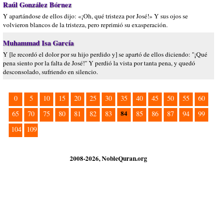
Raúl González Bórnez
Y apartándose de ellos dijo: «¡Oh, qué tristeza por José!» Y sus ojos se
volvieron blancos de la tristeza, pero reprimió su exasperación.
Muhammad Isa García
Y [le recordó el dolor por su hijo perdido y] se apartó de ellos diciendo: "¡Qué
pena siento por la falta de José!" Y perdió la vista por tanta pena, y quedó
desconsolado, sufriendo en silencio.
0
5
10
15
20
25
30
35
40
45
50
55
60
84
65
70
75
80
81
82
83
85
86
87
94
99
104
109
2008-2026, NobleQuran.org