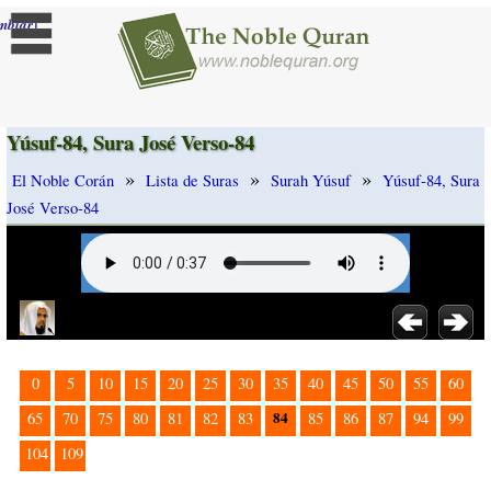
]
mbiar
Yúsuf-84, Sura José Verso-84
»
»
»
El Noble Corán
Lista de Suras
Surah Yúsuf
Yúsuf-84, Sura
José Verso-84
0
5
10
15
20
25
30
35
40
45
50
55
60
84
65
70
75
80
81
82
83
85
86
87
94
99
104
109