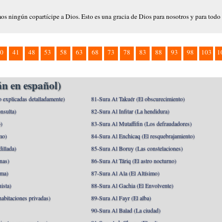
os ningún copartícipe a Dios. Esto es una gracia de Dios para nosotros y para todo 
0
41
48
53
58
63
68
73
78
83
88
93
98
103
1
n en español)
o explicadas detalladamente)
81-Sura At Takuér (El obscurecimiento)
nsulta)
82-Sura Al Infitar (La hendidura)
o)
83-Sura Al Mutaffifin (Los defraudadores)
mo)
84-Sura Al Enchicaq (El resquebrajamiento)
illada)
85-Sura Al Boruy (Las constelaciones)
nas)
86-Sura At Táriq (El astro nocturno)
ma)
87-Sura Al Ala (El Altísimo)
ista)
88-Sura Al Gachia (El Envolvente)
abitaciones privadas)
89-Sura Al Fayr (El alba)
90-Sura Al Balad (La ciudad)