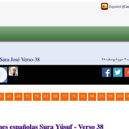
[
Español
Ca
سورة يوسف ٣٨
»
Sura José Verso-38
0
41
48
53
58
63
68
73
78
83
88
93
98
103
1
s españolas Sura Yúsuf - Verso 38