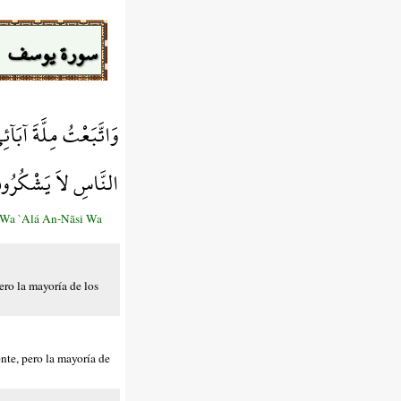
سورة يوسف
وَاتَّبَعْتُ مِلَّةَ آبَآ
النَّاسِ لاَ يَشْكُرُو
ā Wa `Alá An-Nāsi Wa
ero la mayoría de los
nte, pero la mayoría de