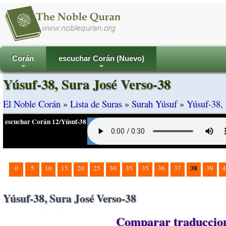
Corán
escuchar Corán (Nuevo)
+
+
Yúsuf-38, Sura José Verso-38
El Noble Corán
»
Lista de Suras
»
Surah Yúsuf
»
Yúsuf-38, 
escuchar Corán 12/Yúsuf-38
38
0
5
10
15
20
25
30
35
35
36
37
39
4
Yúsuf-38, Sura José Verso-38
Comparar traduccione