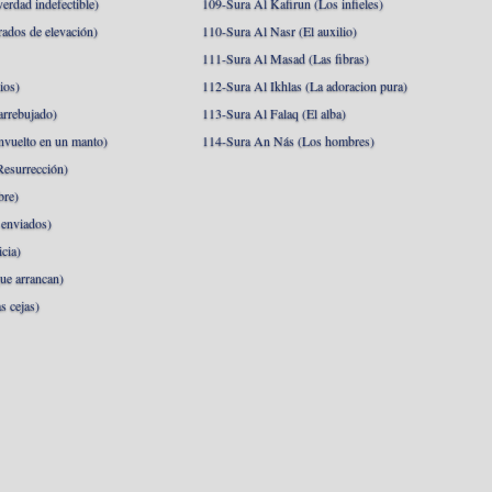
erdad indefectible)
109-Sura Al Kafirun (Los infieles)
rados de elevación)
110-Sura Al Nasr (El auxilio)
111-Sura Al Masad (Las fibras)
ios)
112-Sura Al Ikhlas (La adoracion pura)
arrebujado)
113-Sura Al Falaq (El alba)
nvuelto en un manto)
114-Sura An Nás (Los hombres)
esurrección)
bre)
 enviados)
cia)
ue arrancan)
s cejas)