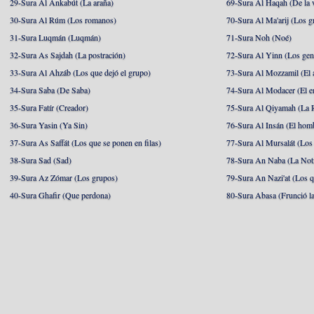
29-Sura Al Ankabút (La araña)
69-Sura Al Haqah (De la v
30-Sura Al Rúm (Los romanos)
70-Sura Al Ma'arij (Los g
31-Sura Luqmán (Luqmán)
71-Sura Noh (Noé)
32-Sura As Sajdah (La postración)
72-Sura Al Yinn (Los gen
33-Sura Al Ahzáb (Los que dejó el grupo)
73-Sura Al Mozzamil (El 
34-Sura Saba (De Saba)
74-Sura Al Modacer (El e
35-Sura Fatír (Creador)
75-Sura Al Qiyamah (La R
36-Sura Yasin (Ya Sin)
76-Sura Al Insán (El hom
37-Sura As Saffát (Los que se ponen en filas)
77-Sura Al Mursalát (Los
38-Sura Sad (Sad)
78-Sura An Naba (La Noti
39-Sura Az Zómar (Los grupos)
79-Sura An Nazi'at (Los q
40-Sura Ghafir (Que perdona)
80-Sura Abasa (Frunció la