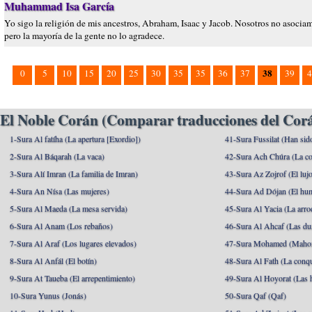
Muhammad Isa García
Yo sigo la religión de mis ancestros, Abraham, Isaac y Jacob. Nosotros no asociam
pero la mayoría de la gente no lo agradece.
38
0
5
10
15
20
25
30
35
35
36
37
39
4
El Noble Corán (Comparar traducciones del Corá
1-Sura Al fatíha (La apertura [Exordio])
41-Sura Fussilat (Han sid
2-Sura Al Báqarah (La vaca)
42-Sura Ach Chúra (La co
3-Sura Alí Imran (La familia de Imran)
43-Sura Az Zojrof (El luj
4-Sura An Nísa (Las mujeres)
44-Sura Ad Dójan (El hu
5-Sura Al Maeda (La mesa servida)
45-Sura Al Yacia (La arrod
6-Sura Al Anam (Los rebaños)
46-Sura Al Ahcaf (Las du
7-Sura Al Araf (Los lugares elevados)
47-Sura Mohamed (Maho
8-Sura Al Anfál (El botín)
48-Sura Al Fath (La conqu
9-Sura At Taueba (El arrepentimiento)
49-Sura Al Hoyorat (Las h
10-Sura Yunus (Jonás)
50-Sura Qaf (Qaf)