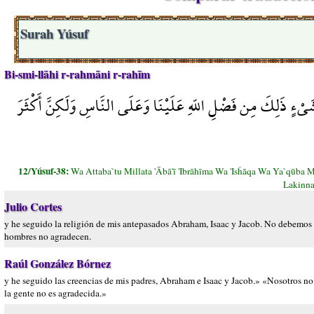
Surah Yúsuf
Bi-smi-llāhi r-rahmāni r-rahīm
 شَيْءٍ ذَلِكَ مِن فَضْلِ اللّهِ عَلَيْنَا وَعَلَى النَّاسِ وَلَكِنَّ أَكْثَرَ
12/Yúsuf-38:
Wa Attaba`tu Millata 'Ābā'ī 'Ibrāhīma Wa 'Isĥāqa Wa Ya`qūba
Lakinna
Julio Cortes
y he seguido la religión de mis antepasados Abraham, Isaac y Jacob. No debemos as
hombres no agradecen.
Raúl González Bórnez
y he seguido las creencias de mis padres, Abraham e Isaac y Jacob.» «Nosotros no 
la gente no es agradecida.»