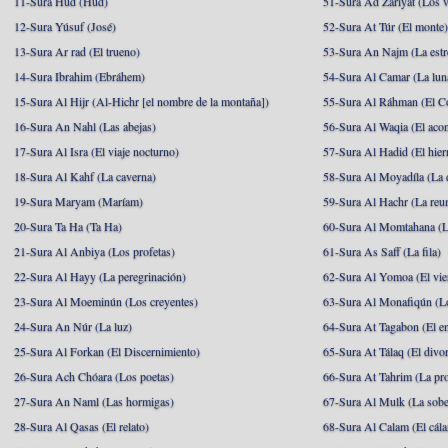
11-Sura Hud (Hud)
51-Sura Ad Zariyat (Los v
12-Sura Yúsuf (José)
52-Sura At Túr (El monte
13-Sura Ar rad (El trueno)
53-Sura An Najm (La estre
14-Sura Ibrahim (Ebráhem)
54-Sura Al Camar (La lun
15-Sura Al Hijr (Al-Hichr [el nombre de la montaña])
55-Sura Al Ráhman (El C
16-Sura An Nahl (Las abejas)
56-Sura Al Waqia (El acon
17-Sura Al Isra (El viaje nocturno)
57-Sura Al Hadid (El hier
18-Sura Al Kahf (La caverna)
58-Sura Al Moyadíla (La 
19-Sura Maryam (Maríam)
59-Sura Al Hachr (La reu
20-Sura Ta Ha (Ta Ha)
60-Sura Al Momtahana (L
21-Sura Al Anbiya (Los profetas)
61-Sura As Saff (La fila)
22-Sura Al Hayy (La peregrinación)
62-Sura Al Yomoa (El vie
23-Sura Al Moeminún (Los creyentes)
63-Sura Al Monafiqún (Lo
24-Sura An Núr (La luz)
64-Sura At Tagabon (El e
25-Sura Al Forkan (El Discernimiento)
65-Sura At Tálaq (El divor
26-Sura Ach Chóara (Los poetas)
66-Sura At Tahrim (La pro
27-Sura An Naml (Las hormigas)
67-Sura Al Mulk (La sobe
28-Sura Al Qasas (El relato)
68-Sura Al Calam (El cál