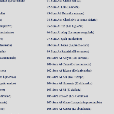
ientos que arrastran)
91-Sura Ach Chams (El sol)
)
92-Sura Al Lail (La noche)
lla)
93-Sura Ad Duha (La manana)
a)
94-Sura Ach Charh (No te hemos abierto)
ompasivo)
95-Sura At Tín (Las higueras)
tecimiento)
96-Sura Al Alaq (La sangre coagulada)
ro)
97-Sura Al Qadr (El destino)
discusión)
98-Sura Al baena (La prueba clara)
nión)
99-Sura Az Zalzalah (El terremoto)
a examinada)
100-Sura Al Adiyat (Los corceles)
101-Sura Al Carea (De la conmocin)
rnes)
102-Sura At Takacir (De la rivalidad)
s hipócritas)
103-Sura Al Asr (Del Tiempo)
ngaño mutuo)
104-Sura Al Humazah (El difamador)
cio)
105-Sura Al Fil (El elefante)
hibición)
106-Sura Coraich (Los Coraixíes)
ranía)
107-Sura Al Maun (La ayuda imprescindible)
amo)
108-Sura Al Kauzar (La abundancia)