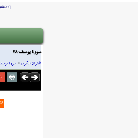
]
mbiar
سورة يوسف ٣٨
سورة يوسف
»
القرآن الكريم
08