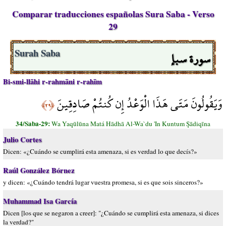
Comparar traducciones españolas Sura Saba - Verso
29
سورة سبإ
Surah Saba
Bi-smi-llāhi r-rahmāni r-rahīm
وَيَقُولُونَ مَتَى هَذَا الْوَعْدُ إِن كُنتُمْ صَادِقِينَ
﴿٢٩﴾
34/Saba-29:
Wa Yaqūlūna Matá Hādhā Al-Wa`du 'In Kuntum Şādiqīna
Julio Cortes
Dicen: «¿Cuándo se cumplirá esta amenaza, si es verdad lo que decís?»
Raúl González Bórnez
y dicen: «¿Cuándo tendrá lugar vuestra promesa, si es que sois sinceros?»
Muhammad Isa García
Dicen [los que se negaron a creer]: "¿Cuándo se cumplirá esta amenaza, si dices
la verdad?"