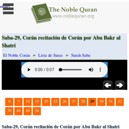
]
mbiar
Saba-29, Corán recitación de Corán por Abu Bakr al
Shatri
»
»
El Noble Corán
Lista de Suras
Surah Saba
29
0
5
10
15
20
25
26
27
28
30
31
32
39
44
49
54
Saba-29, Corán recitación de Corán por Abu Bakr al Shatri