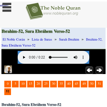
]
mbiar
Ibrahim-52, Sura Ebráhem Verso-52
»
»
»
El Noble Corán
Lista de Suras
Surah Ibrahim
Ibrahim-52,
Sura Ebráhem Verso-52
0
5
10
15
20
25
30
35
40
45
49
50
51
52
Ibrahim-52, Sura Ebráhem Verso-52