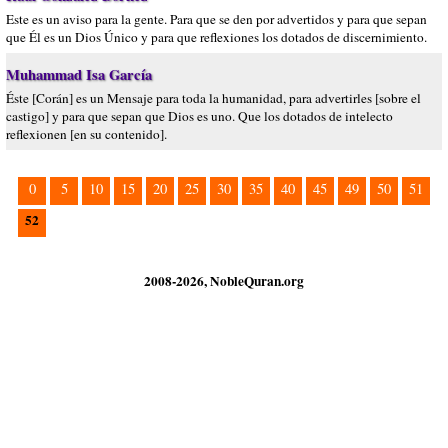
Este es un aviso para la gente. Para que se den por advertidos y para que sepan
que Él es un Dios Único y para que reflexiones los dotados de discernimiento.
Muhammad Isa García
Éste [Corán] es un Mensaje para toda la humanidad, para advertirles [sobre el
castigo] y para que sepan que Dios es uno. Que los dotados de intelecto
reflexionen [en su contenido].
0
5
10
15
20
25
30
35
40
45
49
50
51
52
2008-2026, NobleQuran.org