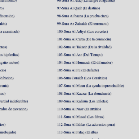
tecimiento)
96-Sura Al Alaq (La sangre coagulada)
ro)
97-Sura Al Qadr (El destino)
discusión)
98-Sura Al baena (La prueba clara)
nión)
99-Sura Az Zalzalah (El terremoto)
a examinada)
100-Sura Al Adiyat (Los corceles)
101-Sura Al Carea (De la conmocin)
rnes)
102-Sura At Takacir (De la rivalidad)
s hipócritas)
103-Sura Al Asr (Del Tiempo)
ngaño mutuo)
104-Sura Al Humazah (El difamador)
cio)
105-Sura Al Fil (El elefante)
hibición)
106-Sura Coraich (Los Coraixíes)
ranía)
107-Sura Al Maun (La ayuda imprescindible)
amo)
108-Sura Al Kauzar (La abundancia)
erdad indefectible)
109-Sura Al Kafirun (Los infieles)
rados de elevación)
110-Sura Al Nasr (El auxilio)
111-Sura Al Masad (Las fibras)
ios)
112-Sura Al Ikhlas (La adoracion pura)
arrebujado)
113-Sura Al Falaq (El alba)