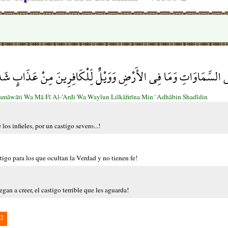
 فِي السَّمَاوَاتِ وَمَا فِي الأَرْضِ وَوَيْلٌ لِّلْكَافِرِينَ مِنْ عَذَابٍ شَ
amāwāti Wa Mā Fī Al-'Arđi Wa Waylun Lilkāfirīna Min `Adhābin Shadīdin
los infieles, por un castigo severo...!
tigo para los que ocultan la Verdad y no tienen fe!
gan a creer, el castigo terrible que les aguarda!
2