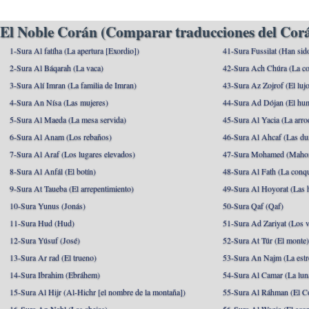
El Noble Corán (Comparar traducciones del Corá
1-Sura Al fatíha (La apertura [Exordio])
41-Sura Fussilat (Han sid
2-Sura Al Báqarah (La vaca)
42-Sura Ach Chúra (La co
3-Sura Alí Imran (La familia de Imran)
43-Sura Az Zojrof (El luj
4-Sura An Nísa (Las mujeres)
44-Sura Ad Dójan (El hu
5-Sura Al Maeda (La mesa servida)
45-Sura Al Yacia (La arrod
6-Sura Al Anam (Los rebaños)
46-Sura Al Ahcaf (Las du
7-Sura Al Araf (Los lugares elevados)
47-Sura Mohamed (Maho
8-Sura Al Anfál (El botín)
48-Sura Al Fath (La conqu
9-Sura At Taueba (El arrepentimiento)
49-Sura Al Hoyorat (Las h
10-Sura Yunus (Jonás)
50-Sura Qaf (Qaf)
11-Sura Hud (Hud)
51-Sura Ad Zariyat (Los v
12-Sura Yúsuf (José)
52-Sura At Túr (El monte
13-Sura Ar rad (El trueno)
53-Sura An Najm (La estre
14-Sura Ibrahim (Ebráhem)
54-Sura Al Camar (La lun
15-Sura Al Hijr (Al-Hichr [el nombre de la montaña])
55-Sura Al Ráhman (El C