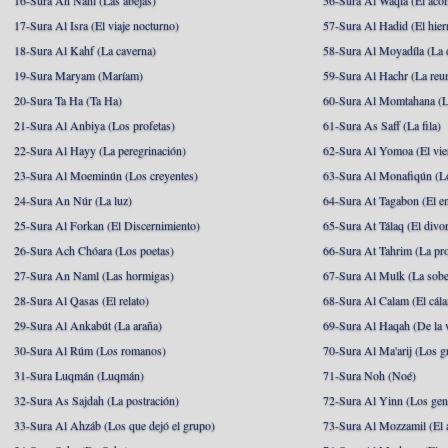
16-Sura An Nahl (Las abejas)
56-Sura Al Waqia (El acon
17-Sura Al Isra (El viaje nocturno)
57-Sura Al Hadid (El hier
18-Sura Al Kahf (La caverna)
58-Sura Al Moyadíla (La 
19-Sura Maryam (Maríam)
59-Sura Al Hachr (La reu
20-Sura Ta Ha (Ta Ha)
60-Sura Al Momtahana (L
21-Sura Al Anbiya (Los profetas)
61-Sura As Saff (La fila)
22-Sura Al Hayy (La peregrinación)
62-Sura Al Yomoa (El vie
23-Sura Al Moeminún (Los creyentes)
63-Sura Al Monafiqún (Lo
24-Sura An Núr (La luz)
64-Sura At Tagabon (El e
25-Sura Al Forkan (El Discernimiento)
65-Sura At Tálaq (El divor
26-Sura Ach Chóara (Los poetas)
66-Sura At Tahrim (La pro
27-Sura An Naml (Las hormigas)
67-Sura Al Mulk (La sobe
28-Sura Al Qasas (El relato)
68-Sura Al Calam (El cál
29-Sura Al Ankabút (La araña)
69-Sura Al Haqah (De la v
30-Sura Al Rúm (Los romanos)
70-Sura Al Ma'arij (Los g
31-Sura Luqmán (Luqmán)
71-Sura Noh (Noé)
32-Sura As Sajdah (La postración)
72-Sura Al Yinn (Los gen
33-Sura Al Ahzáb (Los que dejó el grupo)
73-Sura Al Mozzamil (El 