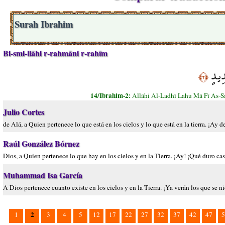
Surah Ibrahim
Bi-smi-llāhi r-rahmāni r-rahīm
دِيدٍ
﴿٢﴾
14/Ibrahim-2:
Allāhi Al-Ladhī Lahu Mā Fī As-S
Julio Cortes
de Alá, a Quien pertenece lo que está en los cielos y lo que está en la tierra. ¡Ay de 
Raúl González Bórnez
Dios, a Quien pertenece lo que hay en los cielos y en la Tierra. ¡Ay! ¡Qué duro cas
Muhammad Isa García
A Dios pertenece cuanto existe en los cielos y en la Tierra. ¡Ya verán los que se nie
2
1
3
4
5
12
17
22
27
32
37
42
47
5