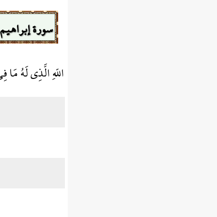
سورة إبراهيم
اللّهِ الَّذِي لَهُ مَا