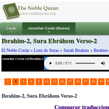
Corán
escuchar Corán (Nuevo)
+
+
Ibrahim-2, Sura Ebráhem Verso-2
El Noble Corán
»
Lista de Suras
»
Surah Ibrahim
»
Ibrahim
escuchar Corán 14/Ibrahim-2
2
1
3
4
5
12
17
22
27
32
37
42
47
5
Ibrahim-2, Sura Ebráhem Verso-2
Comparar traduccione