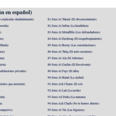
n en español)
o explicadas detalladamente)
81-Sura At Takuér (El obscurecimiento)
nsulta)
82-Sura Al Infitar (La hendidura)
o)
83-Sura Al Mutaffifin (Los defraudadores)
mo)
84-Sura Al Enchicaq (El resquebrajamiento)
illada)
85-Sura Al Boruy (Las constelaciones)
nas)
86-Sura At Táriq (El astro nocturno)
ma)
87-Sura Al Ala (El Altísimo)
ista)
88-Sura Al Gachia (El Envolvente)
abitaciones privadas)
89-Sura Al Fayr (El alba)
90-Sura Al Balad (La ciudad)
ientos que arrastran)
91-Sura Ach Chams (El sol)
)
92-Sura Al Lail (La noche)
lla)
93-Sura Ad Duha (La manana)
a)
94-Sura Ach Charh (No te hemos abierto)
ompasivo)
95-Sura At Tín (Las higueras)