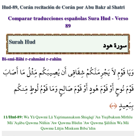
Hud-89, Corán recitación de Corán por Abu Bakr al Shatri
Comparar traducciones españolas Sura Hud - Verso
89
سورة هود
Surah Hud
Bi-smi-llāhi r-rahmāni r-rahīm
وَيَا قَوْمِ لاَ يَجْرِمَنَّكُمْ شِقَاقِي أَن يُصِيبَكُم مِّثْلُ مَا أَصَابَ
قَوْمَ نُوحٍ أَوْ قَوْمَ هُودٍ أَوْ قَوْمَ صَالِحٍ وَمَا قَوْمُ لُوطٍ مِّنكُم
بِبَعِيدٍ
﴿٨٩﴾
11/Hud-89:
Wa Yā Qawmi Lā Yajrimannakum Shiqāqī 'An Yuşībakum Mithlu
Mā 'Aşāba Qawma Nūĥin 'Aw Qawma Hūdin 'Aw Qawma Şāliĥin Wa Mā
Qawmu Lūţin Minkum Biba`īdin