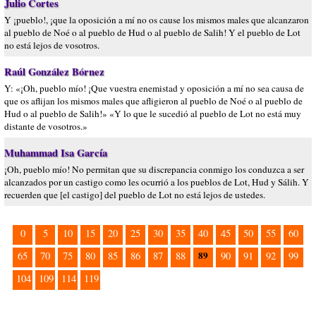
Julio Cortes
Y ¡pueblo!, ¡que la oposición a mí no os cause los mismos males que alcanzaron
al pueblo de Noé o al pueblo de Hud o al pueblo de Salih! Y el pueblo de Lot
no está lejos de vosotros.
Raúl González Bórnez
Y: «¡Oh, pueblo mío! ¡Que vuestra enemistad y oposición a mí no sea causa de
que os aflijan los mismos males que afligieron al pueblo de Noé o al pueblo de
Hud o al pueblo de Salih!» «Y lo que le sucedió al pueblo de Lot no está muy
distante de vosotros.»
Muhammad Isa García
¡Oh, pueblo mío! No permitan que su discrepancia conmigo los conduzca a ser
alcanzados por un castigo como les ocurrió a los pueblos de Lot, Hud y Sálih. Y
recuerden que [el castigo] del pueblo de Lot no está lejos de ustedes.
0
5
10
15
20
25
30
35
40
45
50
55
60
89
65
70
75
80
85
86
87
88
90
91
92
99
104
109
114
119