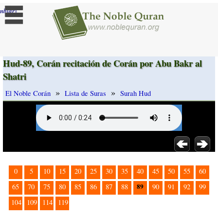
]
mbiar
Hud-89, Corán recitación de Corán por Abu Bakr al
Shatri
»
»
El Noble Corán
Lista de Suras
Surah Hud
0
5
10
15
20
25
30
35
40
45
50
55
60
89
65
70
75
80
85
86
87
88
90
91
92
99
104
109
114
119