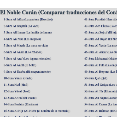
El Noble Corán (Comparar traducciones del Corá
1-Sura Al fatíha (La apertura [Exordio])
41-Sura Fussilat (Han sid
2-Sura Al Báqarah (La vaca)
42-Sura Ach Chúra (La co
3-Sura Alí Imran (La familia de Imran)
43-Sura Az Zojrof (El luj
4-Sura An Nísa (Las mujeres)
44-Sura Ad Dójan (El hu
5-Sura Al Maeda (La mesa servida)
45-Sura Al Yacia (La arrod
6-Sura Al Anam (Los rebaños)
46-Sura Al Ahcaf (Las du
7-Sura Al Araf (Los lugares elevados)
47-Sura Mohamed (Maho
8-Sura Al Anfál (El botín)
48-Sura Al Fath (La conqu
9-Sura At Taueba (El arrepentimiento)
49-Sura Al Hoyorat (Las h
10-Sura Yunus (Jonás)
50-Sura Qaf (Qaf)
11-Sura Hud (Hud)
51-Sura Ad Zariyat (Los v
12-Sura Yúsuf (José)
52-Sura At Túr (El monte
13-Sura Ar rad (El trueno)
53-Sura An Najm (La estre
14-Sura Ibrahim (Ebráhem)
54-Sura Al Camar (La lun
15-Sura Al Hijr (Al-Hichr [el nombre de la montaña])
55-Sura Al Ráhman (El C