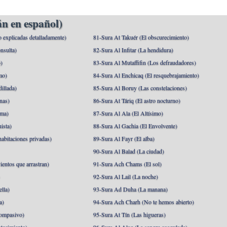
n en español)
o explicadas detalladamente)
81-Sura At Takuér (El obscurecimiento)
nsulta)
82-Sura Al Infitar (La hendidura)
o)
83-Sura Al Mutaffifin (Los defraudadores)
mo)
84-Sura Al Enchicaq (El resquebrajamiento)
illada)
85-Sura Al Boruy (Las constelaciones)
nas)
86-Sura At Táriq (El astro nocturno)
ma)
87-Sura Al Ala (El Altísimo)
ista)
88-Sura Al Gachia (El Envolvente)
abitaciones privadas)
89-Sura Al Fayr (El alba)
90-Sura Al Balad (La ciudad)
ientos que arrastran)
91-Sura Ach Chams (El sol)
)
92-Sura Al Lail (La noche)
lla)
93-Sura Ad Duha (La manana)
a)
94-Sura Ach Charh (No te hemos abierto)
ompasivo)
95-Sura At Tín (Las higueras)