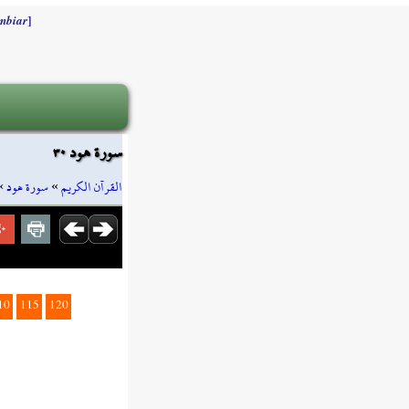
]
mbiar
سورة هود ٣٠
»
سورة هود
»
القرآن الكريم
10
115
120