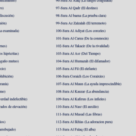
tecimiento)
96-Sura Al Alaq (La sangre coagulada)
ro)
97-Sura Al Qadr (El destino)
discusión)
98-Sura Al baena (La prueba clara)
nión)
99-Sura Az Zalzalah (El terremoto)
a examinada)
100-Sura Al Adiyat (Los corceles)
101-Sura Al Carea (De la conmocin)
rnes)
102-Sura At Takacir (De la rivalidad)
s hipócritas)
103-Sura Al Asr (Del Tiempo)
ngaño mutuo)
104-Sura Al Humazah (El difamador)
cio)
105-Sura Al Fil (El elefante)
hibición)
106-Sura Coraich (Los Coraixíes)
ranía)
107-Sura Al Maun (La ayuda imprescindible)
amo)
108-Sura Al Kauzar (La abundancia)
erdad indefectible)
109-Sura Al Kafirun (Los infieles)
rados de elevación)
110-Sura Al Nasr (El auxilio)
111-Sura Al Masad (Las fibras)
ios)
112-Sura Al Ikhlas (La adoracion pura)
arrebujado)
113-Sura Al Falaq (El alba)