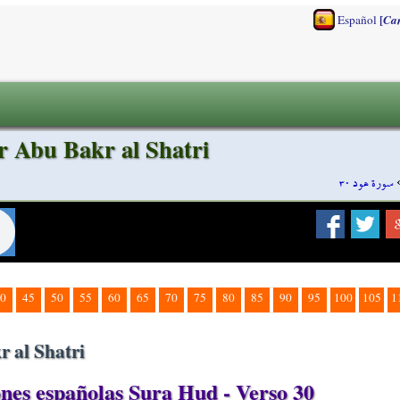
[
Español
Ca
r Abu Bakr al Shatri
سورة هود ٣٠
0
45
50
55
60
65
70
75
80
85
90
95
100
105
1
 al Shatri
es españolas Sura Hud - Verso 30