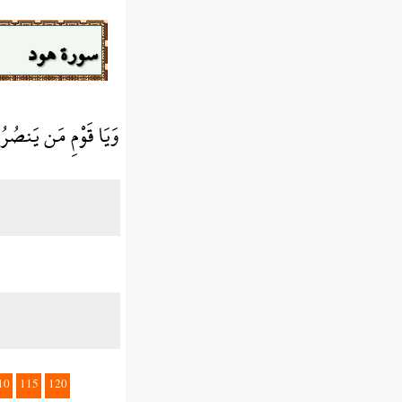
سورة هود
وَيَا قَوْمِ مَن يَنصُرُن
10
115
120