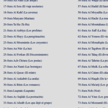
16-Sura An Nahl (Las abejas)
56-Sura Al Waqia (El acon
17-Sura Al Isra (El viaje nocturno)
57-Sura Al Hadid (El hier
18-Sura Al Kahf (La caverna)
58-Sura Al Moyadíla (La 
19-Sura Maryam (Maríam)
59-Sura Al Hachr (La reu
20-Sura Ta Ha (Ta Ha)
60-Sura Al Momtahana (L
21-Sura Al Anbiya (Los profetas)
61-Sura As Saff (La fila)
22-Sura Al Hayy (La peregrinación)
62-Sura Al Yomoa (El vie
23-Sura Al Moeminún (Los creyentes)
63-Sura Al Monafiqún (Lo
24-Sura An Núr (La luz)
64-Sura At Tagabon (El e
25-Sura Al Forkan (El Discernimiento)
65-Sura At Tálaq (El divor
26-Sura Ach Chóara (Los poetas)
66-Sura At Tahrim (La pro
27-Sura An Naml (Las hormigas)
67-Sura Al Mulk (La sobe
28-Sura Al Qasas (El relato)
68-Sura Al Calam (El cál
29-Sura Al Ankabút (La araña)
69-Sura Al Haqah (De la v
30-Sura Al Rúm (Los romanos)
70-Sura Al Ma'arij (Los g
31-Sura Luqmán (Luqmán)
71-Sura Noh (Noé)
32-Sura As Sajdah (La postración)
72-Sura Al Yinn (Los gen
33-Sura Al Ahzáb (Los que dejó el grupo)
73-Sura Al Mozzamil (El 