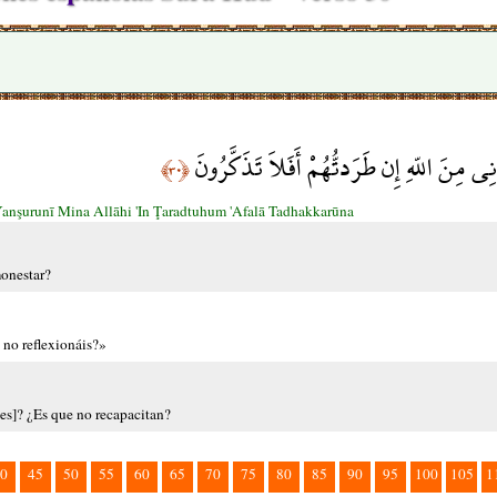
ِي مِنَ اللّهِ إِن طَرَدتُّهُمْ أَفَلاَ تَذَكَّرُونَ
﴿٣٠﴾
şurunī Mina Allāhi 'In Ţaradtuhum 'Afalā Tadhakkarūna
monestar?
 no reflexionáis?»
les]? ¿Es que no recapacitan?
0
45
50
55
60
65
70
75
80
85
90
95
100
105
1