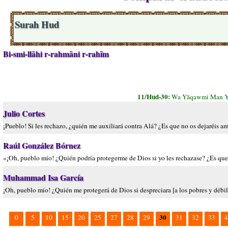
Surah Hud
Bi-smi-llāhi r-rahmāni r-rahīm
11/Hud-30:
Wa Yāqawmi Man Yan
Julio Cortes
¡Pueblo! Si les rechazo, ¿quién me auxiliará contra Alá? ¿Es que no os dejaréis a
Raúl González Bórnez
«¡Oh, pueblo mío! ¿Quién podría protegerme de Dios si yo les rechazase? ¿Es que
Muhammad Isa García
¡Oh, pueblo mío! ¿Quién me protegerá de Dios si despreciara [a los pobres y débi
30
0
5
10
15
20
25
27
28
29
31
32
33
4