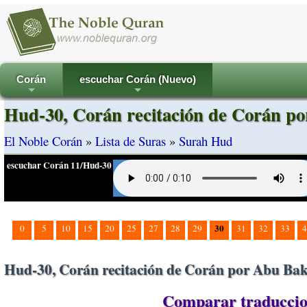
Corán
escuchar Corán (Nuevo)
+
+
Hud-30, Corán recitación de Corán po
El Noble Corán
»
Lista de Suras
»
Surah Hud
escuchar Corán 11/Hud-30
30
0
5
10
15
20
25
27
28
29
31
32
33
4
Hud-30, Corán recitación de Corán por Abu Bakr
Comparar traduccion