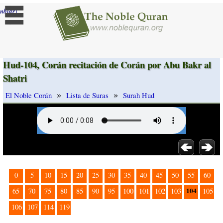
]
mbiar
Hud-104, Corán recitación de Corán por Abu Bakr al
Shatri
»
»
El Noble Corán
Lista de Suras
Surah Hud
0
5
10
15
20
25
30
35
40
45
50
55
60
104
65
70
75
80
85
90
95
100
101
102
103
105
106
107
114
119