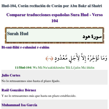
Hud-104, Corán recitación de Corán por Abu Bakr al Shatri
Comparar traducciones españolas Sura Hud - Verso
104
سورة هود
Surah Hud
Bi-smi-llāhi r-rahmāni r-rahīm
وَمَا نُؤَخِّرُهُ إِلاَّ لِأَجَلٍ مَّعْدُودٍ
﴿١٠٤﴾
11/Hud-104:
Wa Mā Nu'uakhkhiruhu 'Illā Li'jalin Ma`dūdin
Julio Cortes
No lo retrasaremos sino hasta el plazo fijado.
Raúl González Bórnez
Y no lo retrasaremos más que hasta un plazo establecido.
Muhammad Isa García