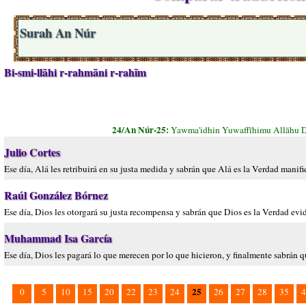
Surah An Núr
Bi-smi-llāhi r-rahmāni r-rahīm
24/An Núr-25:
Yawma'idhin Yuwaffīhimu Allāhu 
Julio Cortes
Ese día, Alá les retribuirá en su justa medida y sabrán que Alá es la Verdad manifie
Raúl González Bórnez
Ese día, Dios les otorgará su justa recompensa y sabrán que Dios es la Verdad evi
Muhammad Isa García
Ese día, Dios les pagará lo que merecen por lo que hicieron, y finalmente sabrán 
25
0
5
10
15
20
22
23
24
26
27
28
35
4