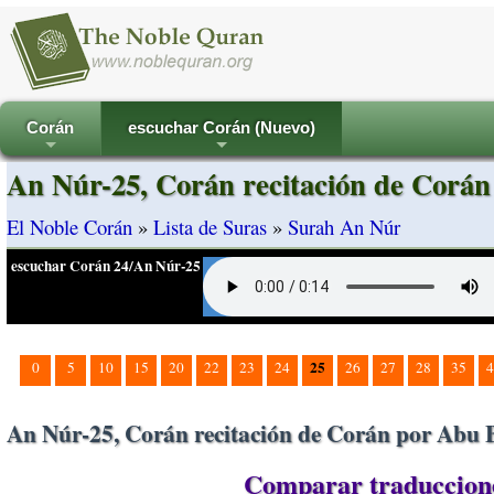
Corán
escuchar Corán (Nuevo)
+
+
An Núr-25, Corán recitación de Corán
El Noble Corán
»
Lista de Suras
»
Surah An Núr
escuchar Corán 24/An Núr-25
25
0
5
10
15
20
22
23
24
26
27
28
35
4
An Núr-25, Corán recitación de Corán por Abu B
Comparar traduccione