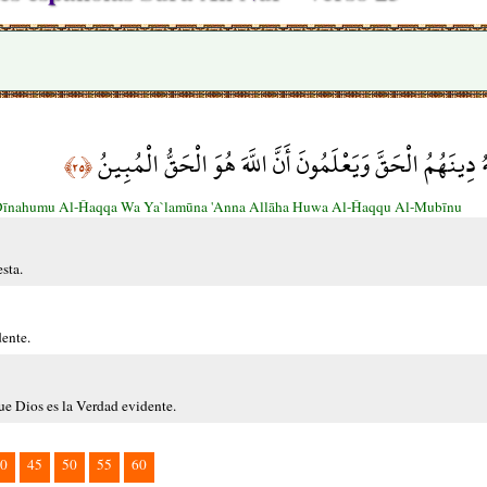
َهُ دِينَهُمُ الْحَقَّ وَيَعْلَمُونَ أَنَّ اللَّهَ هُوَ الْحَقُّ الْمُبِينُ
﴿٢٥﴾
Dīnahumu Al-Ĥaqqa Wa Ya`lamūna 'Anna Allāha Huwa Al-Ĥaqqu Al-Mubīnu
sta.
dente.
que Dios es la Verdad evidente.
0
45
50
55
60