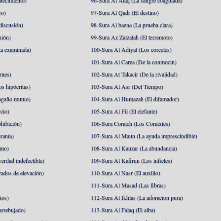
tecimiento)
96-Sura Al Alaq (La sangre coagulada)
ro)
97-Sura Al Qadr (El destino)
discusión)
98-Sura Al baena (La prueba clara)
nión)
99-Sura Az Zalzalah (El terremoto)
a examinada)
100-Sura Al Adiyat (Los corceles)
101-Sura Al Carea (De la conmocin)
rnes)
102-Sura At Takacir (De la rivalidad)
s hipócritas)
103-Sura Al Asr (Del Tiempo)
ngaño mutuo)
104-Sura Al Humazah (El difamador)
cio)
105-Sura Al Fil (El elefante)
hibición)
106-Sura Coraich (Los Coraixíes)
ranía)
107-Sura Al Maun (La ayuda imprescindible)
amo)
108-Sura Al Kauzar (La abundancia)
erdad indefectible)
109-Sura Al Kafirun (Los infieles)
rados de elevación)
110-Sura Al Nasr (El auxilio)
111-Sura Al Masad (Las fibras)
ios)
112-Sura Al Ikhlas (La adoracion pura)
arrebujado)
113-Sura Al Falaq (El alba)