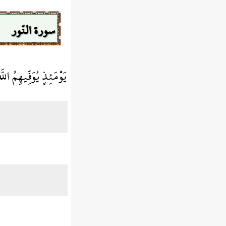
سورة النّور
يَوْمَئِذٍ يُوَفِّيهِمُ اللّ