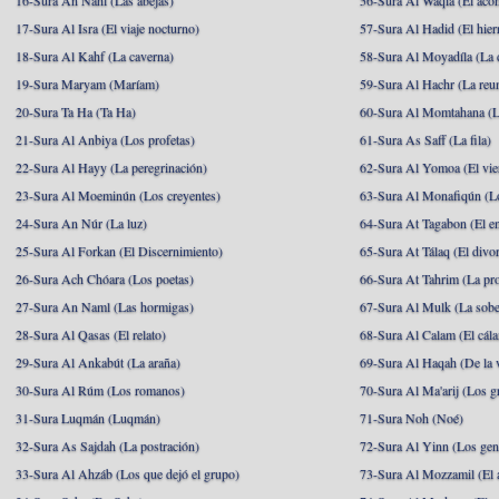
16-Sura An Nahl (Las abejas)
56-Sura Al Waqia (El acon
17-Sura Al Isra (El viaje nocturno)
57-Sura Al Hadid (El hier
18-Sura Al Kahf (La caverna)
58-Sura Al Moyadíla (La 
19-Sura Maryam (Maríam)
59-Sura Al Hachr (La reu
20-Sura Ta Ha (Ta Ha)
60-Sura Al Momtahana (L
21-Sura Al Anbiya (Los profetas)
61-Sura As Saff (La fila)
22-Sura Al Hayy (La peregrinación)
62-Sura Al Yomoa (El vie
23-Sura Al Moeminún (Los creyentes)
63-Sura Al Monafiqún (Lo
24-Sura An Núr (La luz)
64-Sura At Tagabon (El e
25-Sura Al Forkan (El Discernimiento)
65-Sura At Tálaq (El divor
26-Sura Ach Chóara (Los poetas)
66-Sura At Tahrim (La pro
27-Sura An Naml (Las hormigas)
67-Sura Al Mulk (La sobe
28-Sura Al Qasas (El relato)
68-Sura Al Calam (El cál
29-Sura Al Ankabút (La araña)
69-Sura Al Haqah (De la v
30-Sura Al Rúm (Los romanos)
70-Sura Al Ma'arij (Los g
31-Sura Luqmán (Luqmán)
71-Sura Noh (Noé)
32-Sura As Sajdah (La postración)
72-Sura Al Yinn (Los gen
33-Sura Al Ahzáb (Los que dejó el grupo)
73-Sura Al Mozzamil (El 