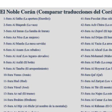
El Noble Corán (Comparar traducciones del Corá
1-Sura Al fatíha (La apertura [Exordio])
41-Sura Fussilat (Han sid
2-Sura Al Báqarah (La vaca)
42-Sura Ach Chúra (La co
3-Sura Alí Imran (La familia de Imran)
43-Sura Az Zojrof (El luj
4-Sura An Nísa (Las mujeres)
44-Sura Ad Dójan (El hu
5-Sura Al Maeda (La mesa servida)
45-Sura Al Yacia (La arrod
6-Sura Al Anam (Los rebaños)
46-Sura Al Ahcaf (Las du
7-Sura Al Araf (Los lugares elevados)
47-Sura Mohamed (Maho
8-Sura Al Anfál (El botín)
48-Sura Al Fath (La conqu
9-Sura At Taueba (El arrepentimiento)
49-Sura Al Hoyorat (Las h
10-Sura Yunus (Jonás)
50-Sura Qaf (Qaf)
11-Sura Hud (Hud)
51-Sura Ad Zariyat (Los v
12-Sura Yúsuf (José)
52-Sura At Túr (El monte
13-Sura Ar rad (El trueno)
53-Sura An Najm (La estre
14-Sura Ibrahim (Ebráhem)
54-Sura Al Camar (La lun
15-Sura Al Hijr (Al-Hichr [el nombre de la montaña])
55-Sura Al Ráhman (El C