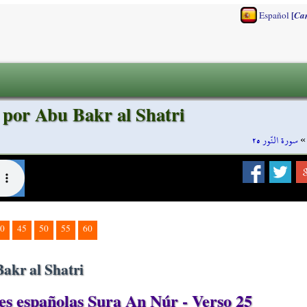
[
Español
Ca
 por Abu Bakr al Shatri
سورة النّور ٢٥
0
45
50
55
60
akr al Shatri
s españolas Sura An Núr - Verso 25