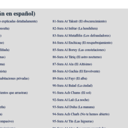
n en español)
o explicadas detalladamente)
81-Sura At Takuér (El obscurecimiento)
nsulta)
82-Sura Al Infitar (La hendidura)
o)
83-Sura Al Mutaffifin (Los defraudadores)
mo)
84-Sura Al Enchicaq (El resquebrajamiento)
illada)
85-Sura Al Boruy (Las constelaciones)
nas)
86-Sura At Táriq (El astro nocturno)
ma)
87-Sura Al Ala (El Altísimo)
ista)
88-Sura Al Gachia (El Envolvente)
abitaciones privadas)
89-Sura Al Fayr (El alba)
90-Sura Al Balad (La ciudad)
ientos que arrastran)
91-Sura Ach Chams (El sol)
)
92-Sura Al Lail (La noche)
lla)
93-Sura Ad Duha (La manana)
a)
94-Sura Ach Charh (No te hemos abierto)
ompasivo)
95-Sura At Tín (Las higueras)