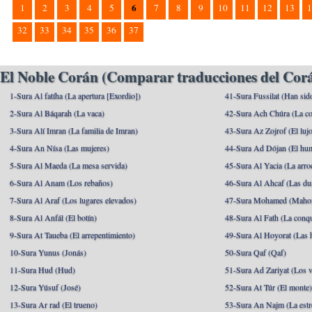
6
1
2
3
4
5
7
8
9
10
11
12
13
1
32
33
34
35
36
37
El Noble Corán (Comparar traducciones del Corá
1-Sura Al fatíha (La apertura [Exordio])
41-Sura Fussilat (Han sid
2-Sura Al Báqarah (La vaca)
42-Sura Ach Chúra (La co
3-Sura Alí Imran (La familia de Imran)
43-Sura Az Zojrof (El luj
4-Sura An Nísa (Las mujeres)
44-Sura Ad Dójan (El hu
5-Sura Al Maeda (La mesa servida)
45-Sura Al Yacia (La arrod
6-Sura Al Anam (Los rebaños)
46-Sura Al Ahcaf (Las du
7-Sura Al Araf (Los lugares elevados)
47-Sura Mohamed (Maho
8-Sura Al Anfál (El botín)
48-Sura Al Fath (La conqu
9-Sura At Taueba (El arrepentimiento)
49-Sura Al Hoyorat (Las h
10-Sura Yunus (Jonás)
50-Sura Qaf (Qaf)
11-Sura Hud (Hud)
51-Sura Ad Zariyat (Los v
12-Sura Yúsuf (José)
52-Sura At Túr (El monte
13-Sura Ar rad (El trueno)
53-Sura An Najm (La estre