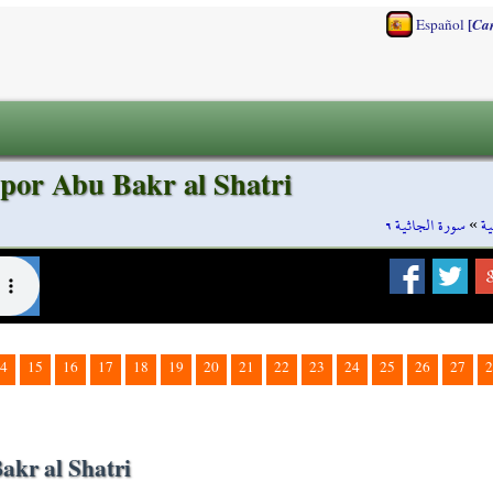
[
Español
Ca
 por Abu Bakr al Shatri
سورة الجاثية ٦
»
ية
4
15
16
17
18
19
20
21
22
23
24
25
26
27
2
akr al Shatri