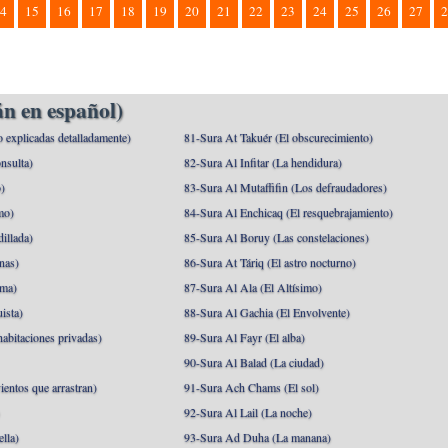
4
15
16
17
18
19
20
21
22
23
24
25
26
27
2
n en español)
o explicadas detalladamente)
81-Sura At Takuér (El obscurecimiento)
nsulta)
82-Sura Al Infitar (La hendidura)
o)
83-Sura Al Mutaffifin (Los defraudadores)
mo)
84-Sura Al Enchicaq (El resquebrajamiento)
illada)
85-Sura Al Boruy (Las constelaciones)
nas)
86-Sura At Táriq (El astro nocturno)
ma)
87-Sura Al Ala (El Altísimo)
ista)
88-Sura Al Gachia (El Envolvente)
abitaciones privadas)
89-Sura Al Fayr (El alba)
90-Sura Al Balad (La ciudad)
ientos que arrastran)
91-Sura Ach Chams (El sol)
)
92-Sura Al Lail (La noche)
lla)
93-Sura Ad Duha (La manana)