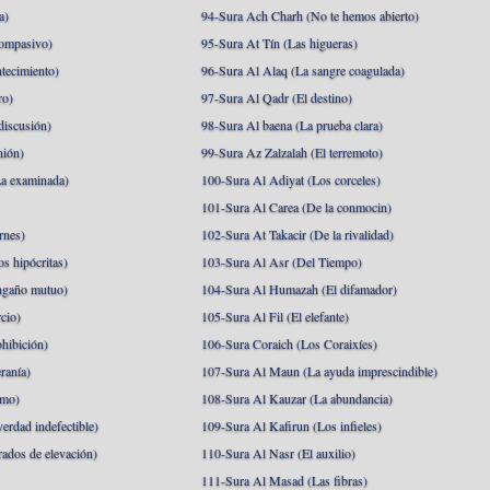
a)
94-Sura Ach Charh (No te hemos abierto)
ompasivo)
95-Sura At Tín (Las higueras)
tecimiento)
96-Sura Al Alaq (La sangre coagulada)
ro)
97-Sura Al Qadr (El destino)
discusión)
98-Sura Al baena (La prueba clara)
nión)
99-Sura Az Zalzalah (El terremoto)
a examinada)
100-Sura Al Adiyat (Los corceles)
101-Sura Al Carea (De la conmocin)
rnes)
102-Sura At Takacir (De la rivalidad)
s hipócritas)
103-Sura Al Asr (Del Tiempo)
ngaño mutuo)
104-Sura Al Humazah (El difamador)
cio)
105-Sura Al Fil (El elefante)
hibición)
106-Sura Coraich (Los Coraixíes)
ranía)
107-Sura Al Maun (La ayuda imprescindible)
amo)
108-Sura Al Kauzar (La abundancia)
erdad indefectible)
109-Sura Al Kafirun (Los infieles)
rados de elevación)
110-Sura Al Nasr (El auxilio)
111-Sura Al Masad (Las fibras)