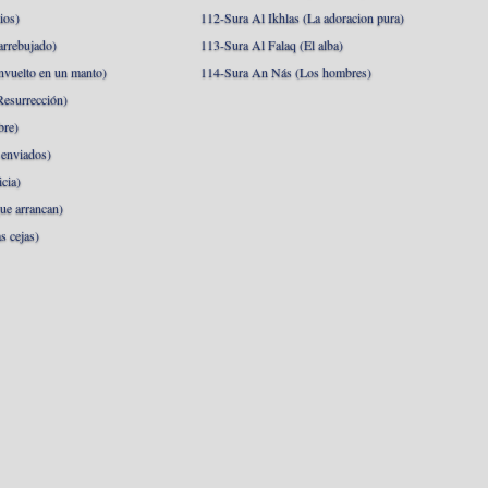
ios)
112-Sura Al Ikhlas (La adoracion pura)
arrebujado)
113-Sura Al Falaq (El alba)
nvuelto en un manto)
114-Sura An Nás (Los hombres)
esurrección)
bre)
 enviados)
cia)
ue arrancan)
s cejas)