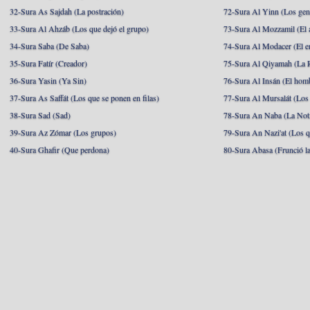
32-Sura As Sajdah (La postración)
72-Sura Al Yinn (Los gen
33-Sura Al Ahzáb (Los que dejó el grupo)
73-Sura Al Mozzamil (El 
34-Sura Saba (De Saba)
74-Sura Al Modacer (El e
35-Sura Fatír (Creador)
75-Sura Al Qiyamah (La R
36-Sura Yasin (Ya Sin)
76-Sura Al Insán (El hom
37-Sura As Saffát (Los que se ponen en filas)
77-Sura Al Mursalát (Los
38-Sura Sad (Sad)
78-Sura An Naba (La Noti
39-Sura Az Zómar (Los grupos)
79-Sura An Nazi'at (Los q
40-Sura Ghafir (Que perdona)
80-Sura Abasa (Frunció la