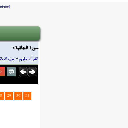
]
mbiar
سورة الجاثية ٦
سورة الجاث
»
القرآن الكريم
8
29
30
31