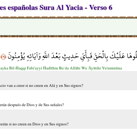
 españolas Sura Al Yacia - Verso 6
لُوهَا عَلَيْكَ بِالْحَقِّ فَبِأَيِّ حَدِيثٍ بَعْدَ اللَّهِ وَآيَاتِهِ يُؤْمِنُونَ
﴿٦﴾
layka Bil-Ĥaqqi Fabi'ayyi Ĥadīthin Ba`da Allāhi Wa 'Āyātihi Yu'uminūna
cio van a creer si no creen en Alá y en Sus signos?
eerán después de Dios y de Sus señales?
eerán si no creen en Dios y en Sus signos?