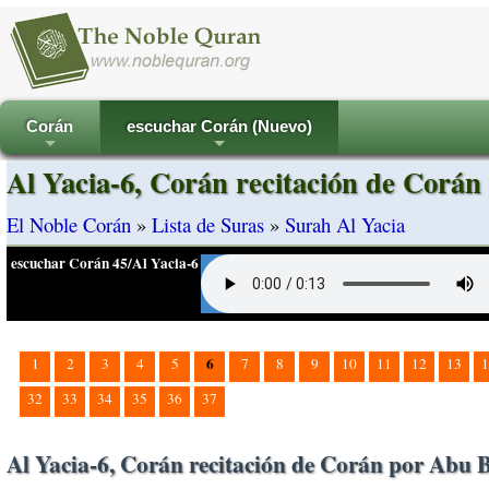
Corán
escuchar Corán (Nuevo)
+
+
Al Yacia-6, Corán recitación de Corán
El Noble Corán
»
Lista de Suras
»
Surah Al Yacia
escuchar Corán 45/Al Yacia-6
6
1
2
3
4
5
7
8
9
10
11
12
13
1
32
33
34
35
36
37
Al Yacia-6, Corán recitación de Corán por Abu B