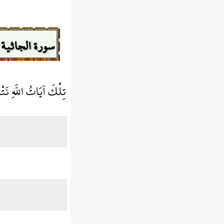
سورة الجاثية
تِلْكَ آيَاتُ اللَّهِ نَتْ