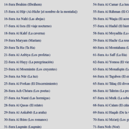
14-Sura Ibrahim (Ebráhem)
54-Sura Al Camar (La lun
15-Sura Al Hijr (Al-Hichr [el nombre de la montaña])
55-Sura Al Ráhman (El C
16-Sura An Nahl (Las abejas)
56-Sura Al Waqia (El acon
17-Sura Al Isra (El viaje nocturno)
57-Sura Al Hadid (El hier
18-Sura Al Kahf (La caverna)
58-Sura Al Moyadíla (La 
19-Sura Maryam (Maríam)
59-Sura Al Hachr (La reu
20-Sura Ta Ha (Ta Ha)
60-Sura Al Momtahana (L
21-Sura Al Anbiya (Los profetas)
61-Sura As Saff (La fila)
22-Sura Al Hayy (La peregrinación)
62-Sura Al Yomoa (El vie
23-Sura Al Moeminún (Los creyentes)
63-Sura Al Monafiqún (Lo
24-Sura An Núr (La luz)
64-Sura At Tagabon (El e
25-Sura Al Forkan (El Discernimiento)
65-Sura At Tálaq (El divor
26-Sura Ach Chóara (Los poetas)
66-Sura At Tahrim (La pro
27-Sura An Naml (Las hormigas)
67-Sura Al Mulk (La sobe
28-Sura Al Qasas (El relato)
68-Sura Al Calam (El cál
29-Sura Al Ankabút (La araña)
69-Sura Al Haqah (De la v
30-Sura Al Rúm (Los romanos)
70-Sura Al Ma'arij (Los g
31-Sura Luqmán (Luqmán)
71-Sura Noh (Noé)