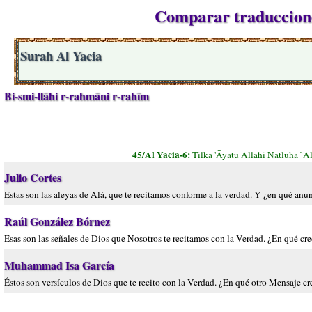
Comparar traducciones
Surah Al Yacia
Bi-smi-llāhi r-rahmāni r-rahīm
45/Al Yacia-6:
Tilka 'Āyātu Allāhi Natlūhā `A
Julio Cortes
Estas son las aleyas de Alá, que te recitamos conforme a la verdad. Y ¿en qué anun
Raúl González Bórnez
Esas son las señales de Dios que Nosotros te recitamos con la Verdad. ¿En qué cr
Muhammad Isa García
Éstos son versículos de Dios que te recito con la Verdad. ¿En qué otro Mensaje cr