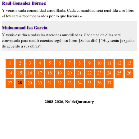
Raúl González Bórnez
Y verás a cada comunidad arrodillada. Cada comunidad será remitida a su libro:
«Hoy seréis recompensados por lo que hacíais.»
Muhammad Isa García
Y verás ese día a todas las naciones arrodilladas. Cada una de ellas será
convocada para rendir cuentas según su libro. [Se les dirá:] "Hoy serán juzgados
de acuerdo a sus obras".
1
2
3
4
5
6
7
8
9
10
11
12
13
14
15
16
17
18
19
20
21
22
23
24
25
26
28
27
29
30
31
32
33
34
35
36
37
2008-2026, NobleQuran.org