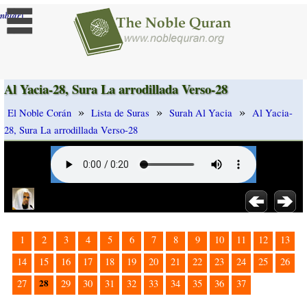
]
mbiar
Al Yacia-28, Sura La arrodillada Verso-28
»
»
»
El Noble Corán
Lista de Suras
Surah Al Yacia
Al Yacia-
28, Sura La arrodillada Verso-28
1
2
3
4
5
6
7
8
9
10
11
12
13
14
15
16
17
18
19
20
21
22
23
24
25
26
28
27
29
30
31
32
33
34
35
36
37