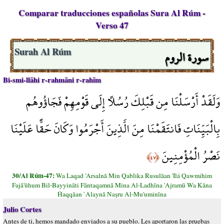
Comparar traducciones españolas Sura Al Rúm -
Verso 47
سورة الروم
Surah Al Rúm
Bi-smi-llāhi r-rahmāni r-rahīm
وَلَقَدْ أَرْسَلْنَا مِن قَبْلِكَ رُسُلًا إِلَى قَوْمِهِمْ فَجَاؤُوهُم
بِالْبَيِّنَاتِ فَانتَقَمْنَا مِنَ الَّذِينَ أَجْرَمُوا وَكَانَ حَقًّا عَلَيْنَا
نَصْرُ الْمُؤْمِنِينَ
﴿٤٧﴾
30/Al Rúm-47:
Wa Laqad 'Arsalnā Min Qablika Rusulāan 'Ilá Qawmihim
Fajā'ūhum Bil-Bayyināti Fāntaqamnā Mina Al-Ladhīna 'Ajramū Wa Kāna
Ĥaqqāan `Alaynā Naşru Al-Mu'uminīna
Julio Cortes
Antes de ti, hemos mandado enviados a su pueblo. Les aportaron las pruebas