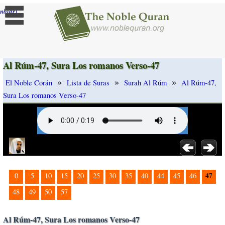
]
mbiar
Al Rúm-47, Sura Los romanos Verso-47
»
»
»
El Noble Corán
Lista de Suras
Surah Al Rúm
Al Rúm-47,
Sura Los romanos Verso-47
47
0
5
10
15
20
25
30
35
40
44
45
46
48
49
50
57
Al Rúm-47, Sura Los romanos Verso-47