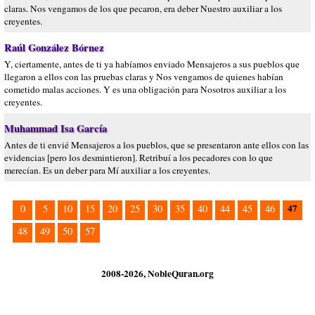
claras. Nos vengamos de los que pecaron, era deber Nuestro auxiliar a los
creyentes.
Raúl González Bórnez
Y, ciertamente, antes de ti ya habíamos enviado Mensajeros a sus pueblos que
llegaron a ellos con las pruebas claras y Nos vengamos de quienes habían
cometido malas acciones. Y es una obligación para Nosotros auxiliar a los
creyentes.
Muhammad Isa García
Antes de ti envié Mensajeros a los pueblos, que se presentaron ante ellos con las
evidencias [pero los desmintieron]. Retribuí a los pecadores con lo que
merecían. Es un deber para Mí auxiliar a los creyentes.
47
0
5
10
15
20
25
30
35
40
44
45
46
48
49
50
57
2008-2026, NobleQuran.org