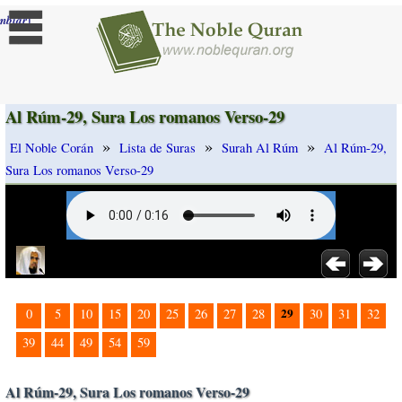
]
mbiar
Al Rúm-29, Sura Los romanos Verso-29
»
»
»
El Noble Corán
Lista de Suras
Surah Al Rúm
Al Rúm-29,
Sura Los romanos Verso-29
29
0
5
10
15
20
25
26
27
28
30
31
32
39
44
49
54
59
Al Rúm-29, Sura Los romanos Verso-29