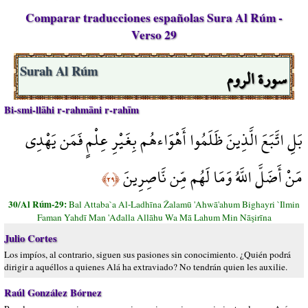
Comparar traducciones españolas Sura Al Rúm -
Verso 29
سورة الروم
Surah Al Rúm
Bi-smi-llāhi r-rahmāni r-rahīm
بَلِ اتَّبَعَ الَّذِينَ ظَلَمُوا أَهْوَاءهُم بِغَيْرِ عِلْمٍ فَمَن يَهْدِي
مَنْ أَضَلَّ اللَّهُ وَمَا لَهُم مِّن نَّاصِرِينَ
﴿٢٩﴾
30/Al Rúm-29:
Bal Attaba`a Al-Ladhīna Žalamū 'Ahwā'ahum Bighayri `Ilmin
Faman Yahdī Man 'Ađalla Allāhu Wa Mā Lahum Min Nāşirīna
Julio Cortes
Los impíos, al contrario, siguen sus pasiones sin conocimiento. ¿Quién podrá
dirigir a aquéllos a quienes Alá ha extraviado? No tendrán quien les auxilie.
Raúl González Bórnez