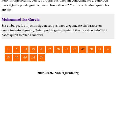
Pero los opresores siguen sus propias pasiones sin conocimiento alguno. Así
pues ¿Quién puede guiar a quien Dios extravía? Y ellos no tendrán quien les
auxilie.
Muhammad Isa García
Sin embargo, los injustos siguen sus pasiones ciegamente sin basarse en
conocimiento alguno. ¿Quién podría guiar a quien Dios ha extraviado? No
habrá quién lo pueda socorrer.
29
0
5
10
15
20
25
26
27
28
30
31
32
39
44
49
54
59
2008-2026, NobleQuran.org