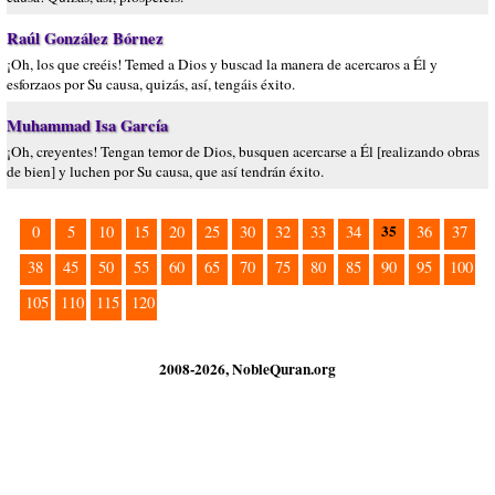
Raúl González Bórnez
¡Oh, los que creéis! Temed a Dios y buscad la manera de acercaros a Él y
esforzaos por Su causa, quizás, así, tengáis éxito.
Muhammad Isa García
¡Oh, creyentes! Tengan temor de Dios, busquen acercarse a Él [realizando obras
de bien] y luchen por Su causa, que así tendrán éxito.
35
0
5
10
15
20
25
30
32
33
34
36
37
38
45
50
55
60
65
70
75
80
85
90
95
100
105
110
115
120
2008-2026, NobleQuran.org