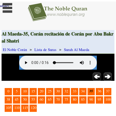
]
mbiar
Al Maeda-35, Corán recitación de Corán por Abu Bakr
al Shatri
»
»
El Noble Corán
Lista de Suras
Surah Al Maeda
35
0
5
10
15
20
25
30
32
33
34
36
37
38
45
50
55
60
65
70
75
80
85
90
95
100
105
110
115
120