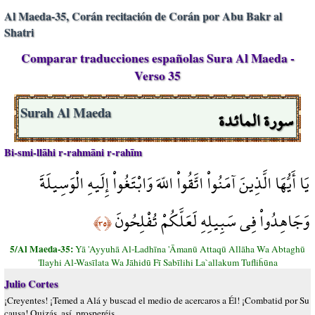
Al Maeda-35, Corán recitación de Corán por Abu Bakr al
Shatri
Comparar traducciones españolas Sura Al Maeda -
Verso 35
سورة المائدة
Surah Al Maeda
Bi-smi-llāhi r-rahmāni r-rahīm
يَا أَيُّهَا الَّذِينَ آمَنُواْ اتَّقُواْ اللّهَ وَابْتَغُواْ إِلَيهِ الْوَسِيلَةَ
وَجَاهِدُواْ فِي سَبِيلِهِ لَعَلَّكُمْ تُفْلِحُونَ
﴿٣٥﴾
5/Al Maeda-35:
Yā 'Ayyuhā Al-Ladhīna 'Āmanū Attaqū Allāha Wa Abtaghū
'Ilayhi Al-Wasīlata Wa Jāhidū Fī Sabīlihi La`allakum Tufliĥūna
Julio Cortes
¡Creyentes! ¡Temed a Alá y buscad el medio de acercaros a Él! ¡Combatid por Su
causa! Quizás, así, prosperéis.