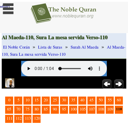
]
mbiar
Al Maeda-110, Sura La mesa servida Verso-110
»
»
»
El Noble Corán
Lista de Suras
Surah Al Maeda
Al Maeda-
110, Sura La mesa servida Verso-110
0
5
10
15
20
25
30
35
40
45
50
55
60
110
65
70
75
80
85
90
95
100
105
107
108
109
111
112
113
120