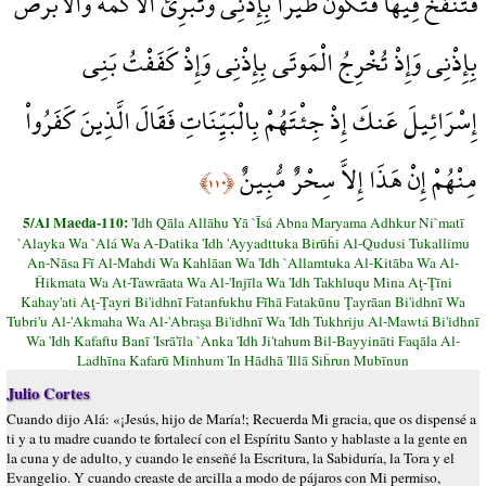
فَتَنفُخُ فِيهَا فَتَكُونُ طَيْرًا بِإِذْنِي وَتُبْرِئُ الأَكْمَهَ وَالأَبْرَصَ
بِإِذْنِي وَإِذْ تُخْرِجُ الْمَوتَى بِإِذْنِي وَإِذْ كَفَفْتُ بَنِي
إِسْرَائِيلَ عَنكَ إِذْ جِئْتَهُمْ بِالْبَيِّنَاتِ فَقَالَ الَّذِينَ كَفَرُواْ
مِنْهُمْ إِنْ هَذَا إِلاَّ سِحْرٌ مُّبِينٌ
﴿١١٠﴾
5/Al Maeda-110:
'Idh Qāla Allāhu Yā `Īsá Abna Maryama Adhkur Ni`matī
`Alayka Wa `Alá Wa A-Datika 'Idh 'Ayyadttuka Birūĥi Al-Qudusi Tukallimu
An-Nāsa Fī Al-Mahdi Wa Kahlāan Wa 'Idh `Allamtuka Al-Kitāba Wa Al-
Ĥikmata Wa At-Tawrāata Wa Al-'Injīla Wa 'Idh Takhluqu Mina Aţ-Ţīni
Kahay'ati Aţ-Ţayri Bi'idhnī Fatanfukhu Fīhā Fatakūnu Ţayrāan Bi'idhnī Wa
Tubri'u Al-'Akmaha Wa Al-'Abraşa Bi'idhnī Wa 'Idh Tukhriju Al-Mawtá Bi'idhnī
Wa 'Idh Kafaftu Banī 'Isrā'īla `Anka 'Idh Ji'tahum Bil-Bayyināti Faqāla Al-
Ladhīna Kafarū Minhum 'In Hādhā 'Illā Siĥrun Mubīnun
Julio Cortes
Cuando dijo Alá: «¡Jesús, hijo de María!; Recuerda Mi gracia, que os dispensé a
ti y a tu madre cuando te fortalecí con el Espíritu Santo y hablaste a la gente en
la cuna y de adulto, y cuando le enseñé la Escritura, la Sabiduría, la Tora y el
Evangelio. Y cuando creaste de arcilla a modo de pájaros con Mi permiso,