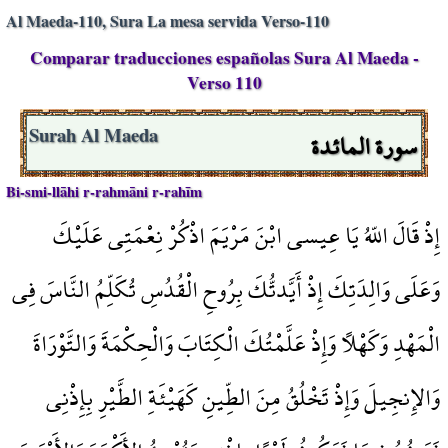
Al Maeda-110, Sura La mesa servida Verso-110
Comparar traducciones españolas Sura Al Maeda -
Verso 110
سورة المائدة
Surah Al Maeda
Bi-smi-llāhi r-rahmāni r-rahīm
إِذْ قَالَ اللّهُ يَا عِيسى ابْنَ مَرْيَمَ اذْكُرْ نِعْمَتِي عَلَيْكَ
وَعَلَى وَالِدَتِكَ إِذْ أَيَّدتُّكَ بِرُوحِ الْقُدُسِ تُكَلِّمُ النَّاسَ فِي
الْمَهْدِ وَكَهْلاً وَإِذْ عَلَّمْتُكَ الْكِتَابَ وَالْحِكْمَةَ وَالتَّوْرَاةَ
وَالإِنجِيلَ وَإِذْ تَخْلُقُ مِنَ الطِّينِ كَهَيْئَةِ الطَّيْرِ بِإِذْنِي