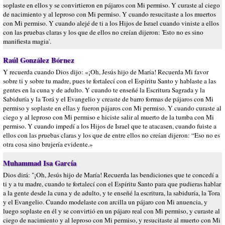
soplaste en ellos y se convirtieron en pájaros con Mi permiso. Y curaste al ciego
de nacimiento y al leproso con Mi permiso. Y cuando resucitaste a los muertos
con Mi permiso. Y cuando alejé de ti a los Hijos de Israel cuando viniste a ellos
con las pruebas claras y los que de ellos no creían dijeron: 'Esto no es sino
manifiesta magia'.
Raúl González Bórnez
Y recuerda cuando Dios dijo: «¡Oh, Jesús hijo de María! Recuerda Mi favor
sobre ti y sobre tu madre, pues te fortalecí con el Espíritu Santo y hablaste a las
gentes en la cuna y de adulto. Y cuando te enseñé la Escritura Sagrada y la
Sabiduría y la Torá y el Evangelio y creaste de barro formas de pájaros con Mi
permiso y soplaste en ellas y fueron pájaros con Mi permiso. Y cuando curaste al
ciego y al leproso con Mi permiso e hiciste salir al muerto de la tumba con Mi
permiso. Y cuando impedí a los Hijos de Israel que te atacasen, cuando fuiste a
ellos con las pruebas claras y los que de entre ellos no creían dijeron: “Eso no es
otra cosa sino brujería evidente.»
Muhammad Isa García
Dios dirá: "¡Oh, Jesús hijo de María! Recuerda las bendiciones que te concedí a
ti y a tu madre, cuando te fortalecí con el Espíritu Santo para que pudieras hablar
a la gente desde la cuna y de adulto, y te enseñé la escritura, la sabiduría, la Tora
y el Evangelio. Cuando modelaste con arcilla un pájaro con Mi anuencia, y
luego soplaste en él y se convirtió en un pájaro real con Mi permiso, y curaste al
ciego de nacimiento y al leproso con Mi permiso, y resucitaste al muerto con Mi