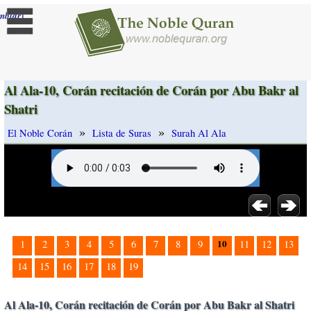
]
mbiar
Al Ala-10, Corán recitación de Corán por Abu Bakr al
Shatri
»
»
El Noble Corán
Lista de Suras
Surah Al Ala
10
1
2
3
4
5
6
7
8
9
11
12
13
14
15
16
17
18
19
Al Ala-10, Corán recitación de Corán por Abu Bakr al Shatri