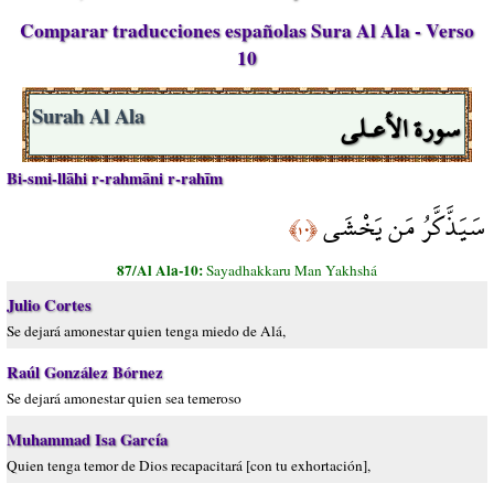
Comparar traducciones españolas Sura Al Ala - Verso
10
سورة الأعـلى
Surah Al Ala
Bi-smi-llāhi r-rahmāni r-rahīm
سَيَذَّكَّرُ مَن يَخْشَى
﴿١٠﴾
87/Al Ala-10:
Sayadhakkaru Man Yakhshá
Julio Cortes
Se dejará amonestar quien tenga miedo de Alá,
Raúl González Bórnez
Se dejará amonestar quien sea temeroso
Muhammad Isa García
Quien tenga temor de Dios recapacitará [con tu exhortación],