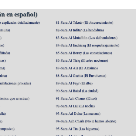
n en español)
o explicadas detalladamente)
81-Sura At Takuér (El obscurecimiento)
nsulta)
82-Sura Al Infitar (La hendidura)
o)
83-Sura Al Mutaffifin (Los defraudadores)
mo)
84-Sura Al Enchicaq (El resquebrajamiento)
illada)
85-Sura Al Boruy (Las constelaciones)
nas)
86-Sura At Táriq (El astro nocturno)
ma)
87-Sura Al Ala (El Altísimo)
ista)
88-Sura Al Gachia (El Envolvente)
abitaciones privadas)
89-Sura Al Fayr (El alba)
90-Sura Al Balad (La ciudad)
ientos que arrastran)
91-Sura Ach Chams (El sol)
)
92-Sura Al Lail (La noche)
lla)
93-Sura Ad Duha (La manana)
a)
94-Sura Ach Charh (No te hemos abierto)
ompasivo)
95-Sura At Tín (Las higueras)