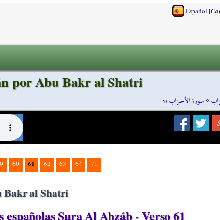
[
Español
Ca
án por Abu Bakr al Shatri
سورة الأحزاب ٦١
»
زاب
61
9
60
62
63
64
71
 Bakr al Shatri
 españolas Sura Al Ahzáb - Verso 61