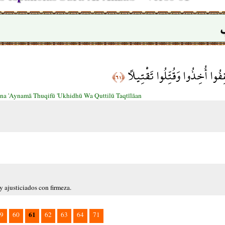
ِفُوا أُخِذُوا وَقُتِّلُوا تَقْتِيلًا
﴿٦١﴾
na 'Aynamā Thuqifū 'Ukhidhū Wa Quttilū Taqtīlāan
 ajusticiados con firmeza.
61
9
60
62
63
64
71