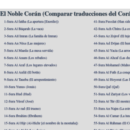
El Noble Corán (Comparar traducciones del Corá
1-Sura Al fatíha (La apertura [Exordio])
41-Sura Fussilat (Han sid
2-Sura Al Báqarah (La vaca)
42-Sura Ach Chúra (La co
3-Sura Alí Imran (La familia de Imran)
43-Sura Az Zojrof (El luj
4-Sura An Nísa (Las mujeres)
44-Sura Ad Dójan (El hu
5-Sura Al Maeda (La mesa servida)
45-Sura Al Yacia (La arrod
6-Sura Al Anam (Los rebaños)
46-Sura Al Ahcaf (Las du
7-Sura Al Araf (Los lugares elevados)
47-Sura Mohamed (Maho
8-Sura Al Anfál (El botín)
48-Sura Al Fath (La conqu
9-Sura At Taueba (El arrepentimiento)
49-Sura Al Hoyorat (Las h
10-Sura Yunus (Jonás)
50-Sura Qaf (Qaf)
11-Sura Hud (Hud)
51-Sura Ad Zariyat (Los v
12-Sura Yúsuf (José)
52-Sura At Túr (El monte
13-Sura Ar rad (El trueno)
53-Sura An Najm (La estre
14-Sura Ibrahim (Ebráhem)
54-Sura Al Camar (La lun
15-Sura Al Hijr (Al-Hichr [el nombre de la montaña])
55-Sura Al Ráhman (El C