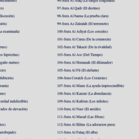
tecimiento)
96-Sura Al Alaq (La sangre coagulada)
ro)
97-Sura Al Qadr (El destino)
discusión)
98-Sura Al baena (La prueba clara)
nión)
99-Sura Az Zalzalah (El terremoto)
a examinada)
100-Sura Al Adiyat (Los corceles)
101-Sura Al Carea (De la conmocin)
rnes)
102-Sura At Takacir (De la rivalidad)
s hipócritas)
103-Sura Al Asr (Del Tiempo)
ngaño mutuo)
104-Sura Al Humazah (El difamador)
cio)
105-Sura Al Fil (El elefante)
hibición)
106-Sura Coraich (Los Coraixíes)
ranía)
107-Sura Al Maun (La ayuda imprescindible)
amo)
108-Sura Al Kauzar (La abundancia)
erdad indefectible)
109-Sura Al Kafirun (Los infieles)
rados de elevación)
110-Sura Al Nasr (El auxilio)
111-Sura Al Masad (Las fibras)
ios)
112-Sura Al Ikhlas (La adoracion pura)
arrebujado)
113-Sura Al Falaq (El alba)