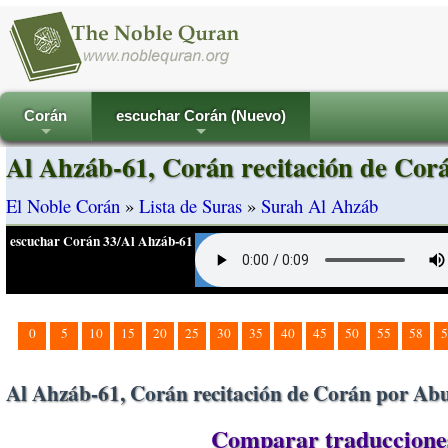
Corán
escuchar Corán (Nuevo)
+
+
Al Ahzáb-61, Corán recitación de Cor
El Noble Corán
»
Lista de Suras
»
Surah Al Ahzáb
escuchar Corán 33/Al Ahzáb-61
0
5
10
15
20
25
30
35
40
45
50
55
58
5
Al Ahzáb-61, Corán recitación de Corán por Abu
Comparar traducciones