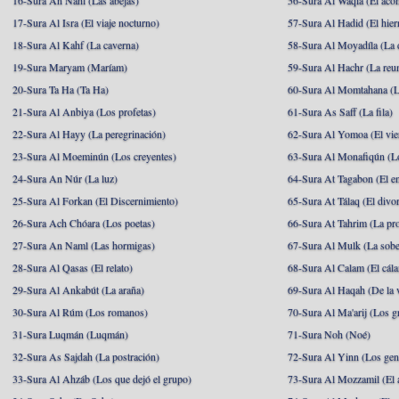
16-Sura An Nahl (Las abejas)
56-Sura Al Waqia (El acon
17-Sura Al Isra (El viaje nocturno)
57-Sura Al Hadid (El hier
18-Sura Al Kahf (La caverna)
58-Sura Al Moyadíla (La 
19-Sura Maryam (Maríam)
59-Sura Al Hachr (La reu
20-Sura Ta Ha (Ta Ha)
60-Sura Al Momtahana (L
21-Sura Al Anbiya (Los profetas)
61-Sura As Saff (La fila)
22-Sura Al Hayy (La peregrinación)
62-Sura Al Yomoa (El vie
23-Sura Al Moeminún (Los creyentes)
63-Sura Al Monafiqún (Lo
24-Sura An Núr (La luz)
64-Sura At Tagabon (El e
25-Sura Al Forkan (El Discernimiento)
65-Sura At Tálaq (El divor
26-Sura Ach Chóara (Los poetas)
66-Sura At Tahrim (La pro
27-Sura An Naml (Las hormigas)
67-Sura Al Mulk (La sobe
28-Sura Al Qasas (El relato)
68-Sura Al Calam (El cál
29-Sura Al Ankabút (La araña)
69-Sura Al Haqah (De la v
30-Sura Al Rúm (Los romanos)
70-Sura Al Ma'arij (Los g
31-Sura Luqmán (Luqmán)
71-Sura Noh (Noé)
32-Sura As Sajdah (La postración)
72-Sura Al Yinn (Los gen
33-Sura Al Ahzáb (Los que dejó el grupo)
73-Sura Al Mozzamil (El 