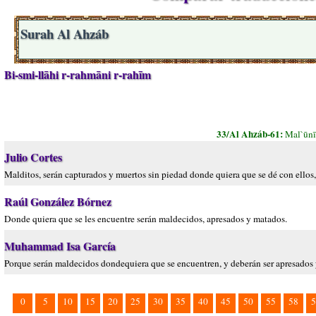
Surah Al Ahzáb
Bi-smi-llāhi r-rahmāni r-rahīm
33/Al Ahzáb-61:
Mal`ūnī
Julio Cortes
Malditos, serán capturados y muertos sin piedad donde quiera que se dé con ellos,
Raúl González Bórnez
Donde quiera que se les encuentre serán maldecidos, apresados y matados.
Muhammad Isa García
Porque serán maldecidos dondequiera que se encuentren, y deberán ser apresados y
0
5
10
15
20
25
30
35
40
45
50
55
58
5