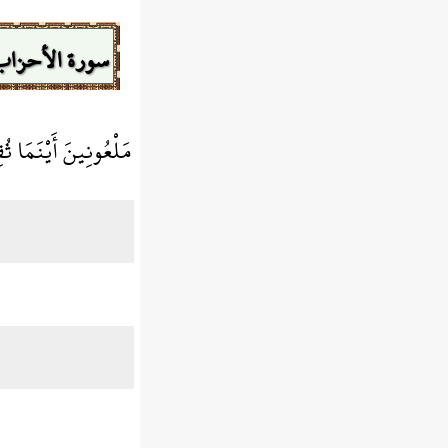
سورة الأحزاب
مَلْعُونِينَ أَيْنَمَا ثُق