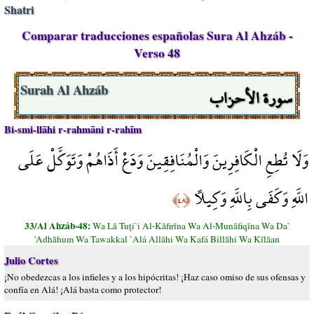
Shatri
Comparar traducciones españolas Sura Al Ahzáb -
Verso 48
سورة الأحزاب
Surah Al Ahzáb
Bi-smi-llāhi r-rahmāni r-rahīm
وَلَا تُطِعِ الْكَافِرِينَ وَالْمُنَافِقِينَ وَدَعْ أَذَاهُمْ وَتَوَكَّلْ عَلَى
اللَّهِ وَكَفَى بِاللَّهِ وَكِيلًا
﴿٤٨﴾
33/Al Ahzáb-48:
Wa Lā Tuţi`i Al-Kāfirīna Wa Al-Munāfiqīna Wa Da`
'Adhāhum Wa Tawakkal `Alá Allāhi Wa Kafá Billāhi Wa Kīlāan
Julio Cortes
¡No obedezcas a los infieles y a los hipócritas! ¡Haz caso omiso de sus ofensas y
confía en Alá! ¡Alá basta como protector!