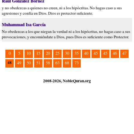
Raúl González Bórnez
y no obedezcas a quienes no creen, ni a los hipócritas. No hagas caso a sus
agresiones y confía en Dios. Dios es protector suficiente.
Muhammad Isa García
No obedezcas a los que niegan la verdad ni a los hipócritas, no hagas caso a sus
provocaciones, y encomiéndate a Dios, pues Dios es suficiente como Protector.
0
5
10
15
20
25
30
35
40
45
45
46
47
48
49
50
51
58
63
68
73
2008-2026, NobleQuran.org