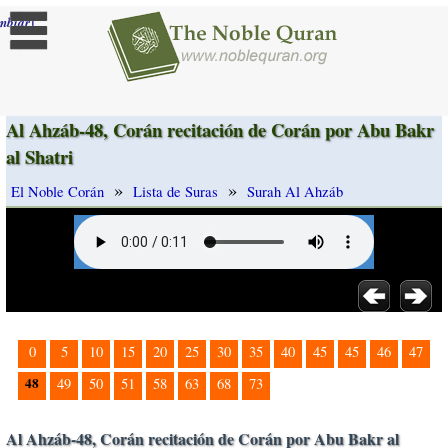
]
mbiar
Al Ahzáb-48, Corán recitación de Corán por Abu Bakr
al Shatri
»
»
El Noble Corán
Lista de Suras
Surah Al Ahzáb
0
5
10
15
20
25
30
35
40
45
45
46
47
48
49
50
51
58
63
68
73
Al Ahzáb-48, Corán recitación de Corán por Abu Bakr al