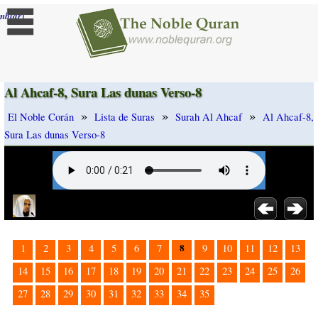
]
mbiar
Al Ahcaf-8, Sura Las dunas Verso-8
»
»
»
El Noble Corán
Lista de Suras
Surah Al Ahcaf
Al Ahcaf-8,
Sura Las dunas Verso-8
8
1
2
3
4
5
6
7
9
10
11
12
13
14
15
16
17
18
19
20
21
22
23
24
25
26
27
28
29
30
31
32
33
34
35