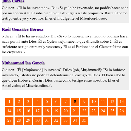
Julio Cortes
O dicen: «Él lo ha inventado». Di: «Si yo lo he inventado, no podéis hacer nada
por mí contra Alá. Él sabe bien lo que divulgáis a este propósito. Basta Él como
testigo entre yo y vosotros. Él es el Indulgente, el Misericordioso».
Raúl González Bórnez
o dicen: «Él lo ha inventado.» Di: «Si yo lo hubiera inventado no podríais hacer
nada por mí ante Dios. Él es Quien mejor sabe lo que difundís sobre él. Él es
suficiente testigo entre mí y vosotros y Él es el Perdonador, el Clementísimo con
los creyentes.»
Muhammad Isa García
O dicen: "Él [Mujámmad] lo inventó". Diles [¡oh, Mujámmad!]: "Si lo hubiese
inventado, ustedes no podrían defenderme del castigo de Dios. Él bien sabe lo
que dicen [sobre el Corán]. Dios basta como testigo entre nosotros. Él es el
Absolvedor, el Misericordioso".
8
1
2
3
4
5
6
7
9
10
11
12
13
14
15
16
17
18
19
20
21
22
23
24
25
26
27
28
29
30
31
32
33
34
35