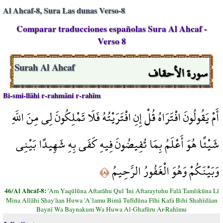
Al Ahcaf-8, Sura Las dunas Verso-8
Comparar traducciones españolas Sura Al Ahcaf -
Verso 8
سورة الأحقاف
Surah Al Ahcaf
Bi-smi-llāhi r-rahmāni r-rahīm
أَمْ يَقُولُونَ افْتَرَاهُ قُلْ إِنِ افْتَرَيْتُهُ فَلَا تَمْلِكُونَ لِي مِنَ اللَّهِ
شَيْئًا هُوَ أَعْلَمُ بِمَا تُفِيضُونَ فِيهِ كَفَى بِهِ شَهِيدًا بَيْنِي
وَبَيْنَكُمْ وَهُوَ الْغَفُورُ الرَّحِيمُ
﴿٨﴾
46/Al Ahcaf-8:
'Am Yaqūlūna Aftarāhu Qul 'Ini Aftaraytuhu Falā Tamlikūna Lī
Mina Allāhi Shay'āan Huwa 'A`lamu Bimā Tufīđūna Fīhi Kafá Bihi Shahīdāan
Baynī Wa Baynakum Wa Huwa Al-Ghafūru Ar-Raĥīmu