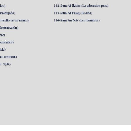
ios)
112-Sura Al Ikhlas (La adoracion pura)
arrebujado)
113-Sura Al Falaq (El alba)
nvuelto en un manto)
114-Sura An Nás (Los hombres)
esurrección)
bre)
 enviados)
cia)
ue arrancan)
s cejas)