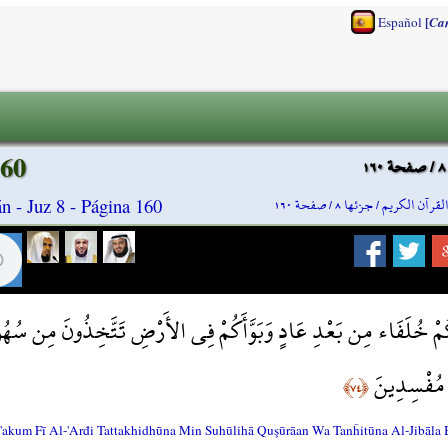
[
Español
Ca
160
لقرآن الكريم / جزئها ٨ / صفحة ١٦٠
n - Juz 8 - Página 160
ُمْ خُلَفَاء مِن بَعْدِ عَادٍ وَبَوَّأَكُمْ فِي الأَرْضِ تَتَّخِذُونَ مِن سُهُولِ
 مُفْسِدِينَ
﴿٧٤﴾
'akum Fī Al-'Arđi Tattakhidhūna Min Suhūlihā Quşūrāan Wa Tanĥitūna Al-Jibāla