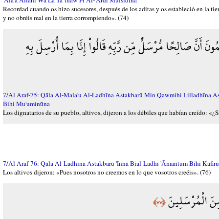
'Ālā'a Allāhi Wa Lā Ta`thaw Fī Al-'Arđi Mufsidīna
Recordad cuando os hizo sucesores, después de los aditas y os estableció en la tier
y no obréis mal en la tierra corrompiendo». (74)
َ أَنَّ صَالِحًا مُّرْسَلٌ مِّن رَّبِّهِ قَالُواْ إِنَّا بِمَا أُرْسِلَ بِهِ
7/Al Araf-75: Qāla Al-Mala'u Al-Ladhīna Astakbarū Min Qawmihi Lilladhīna As
Bihi Mu'uminūna
Los dignatarios de su pueblo, altivos, dijeron a los débiles que habían creído: «¿
7/Al Araf-76: Qāla Al-Ladhīna Astakbarū 'Innā Bial-Ladhī 'Āmantum Bihi Kāfir
Los altivos dijeron: «Pues nosotros no creemos en lo que vosotros creéis». (76)
َ مِنَ الْمُرْسَلِينَ
﴿٧٧﴾