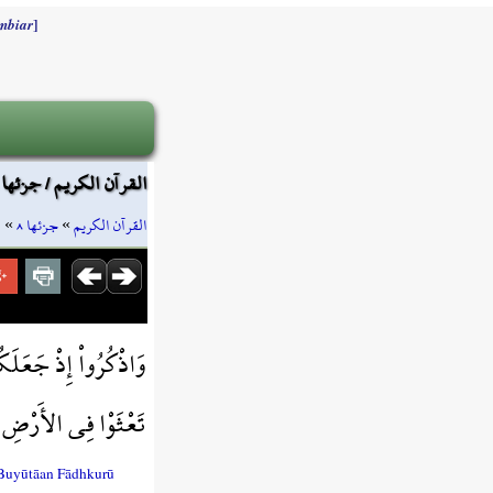
]
mbiar
القرآن الكريم / جزئها ٨ / صفحة ١٦٠
ا
»
جزئها ٨
»
القرآن الكريم
وَاذْكُرُواْ إِذْ جَعَلَك
تَعْثَوْا فِي الأَرْضِ
 Buyūtāan Fādhkurū