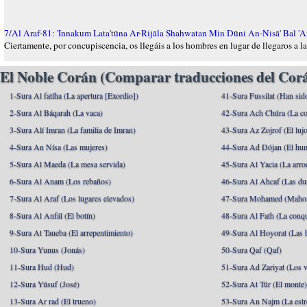
7/Al Araf-81: 'Innakum Lata'tūna Ar-Rijāla Shahwatan Min Dūni An-Nisā' Bal
Ciertamente, por concupiscencia, os llegáis a los hombres en lugar de llegaros a l
El Noble Corán (Comparar traducciones del Corá
1-Sura Al fatíha (La apertura [Exordio])
41-Sura Fussilat (Han sid
2-Sura Al Báqarah (La vaca)
42-Sura Ach Chúra (La co
3-Sura Alí Imran (La familia de Imran)
43-Sura Az Zojrof (El luj
4-Sura An Nísa (Las mujeres)
44-Sura Ad Dójan (El hu
5-Sura Al Maeda (La mesa servida)
45-Sura Al Yacia (La arrod
6-Sura Al Anam (Los rebaños)
46-Sura Al Ahcaf (Las du
7-Sura Al Araf (Los lugares elevados)
47-Sura Mohamed (Maho
8-Sura Al Anfál (El botín)
48-Sura Al Fath (La conqu
9-Sura At Taueba (El arrepentimiento)
49-Sura Al Hoyorat (Las h
10-Sura Yunus (Jonás)
50-Sura Qaf (Qaf)
11-Sura Hud (Hud)
51-Sura Ad Zariyat (Los v
12-Sura Yúsuf (José)
52-Sura At Túr (El monte
13-Sura Ar rad (El trueno)
53-Sura An Najm (La estre