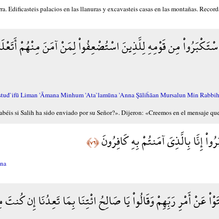
ra. Edificasteis palacios en las llanuras y excavasteis casas en las montañas. Recor
سْتَكْبَرُواْ مِن قَوْمِهِ لِلَّذِينَ اسْتُضْعِفُواْ لِمَنْ آمَنَ مِنْهُمْ أَتَعْلَمُون
tuđ`ifū Liman 'Āmana Minhum 'Ata`lamūna 'Anna Şāliĥāan Mursalun Min Rabbihi 
Sabéis si Salih ha sido enviado por su Señor?». Dijeron: «Creemos en el mensaje que
ُواْ إِنَّا بِالَّذِيَ آمَنتُمْ بِهِ كَافِرُونَ
﴿٧٦﴾
ūna
َتَوْاْ عَنْ أَمْرِ رَبِّهِمْ وَقَالُواْ يَا صَالِحُ ائْتِنَا بِمَا تَعِدُنَا إِن كُنت