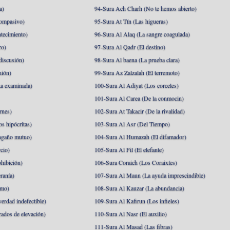
a)
94-Sura Ach Charh (No te hemos abierto)
ompasivo)
95-Sura At Tín (Las higueras)
tecimiento)
96-Sura Al Alaq (La sangre coagulada)
ro)
97-Sura Al Qadr (El destino)
discusión)
98-Sura Al baena (La prueba clara)
nión)
99-Sura Az Zalzalah (El terremoto)
a examinada)
100-Sura Al Adiyat (Los corceles)
101-Sura Al Carea (De la conmocin)
rnes)
102-Sura At Takacir (De la rivalidad)
s hipócritas)
103-Sura Al Asr (Del Tiempo)
ngaño mutuo)
104-Sura Al Humazah (El difamador)
cio)
105-Sura Al Fil (El elefante)
hibición)
106-Sura Coraich (Los Coraixíes)
ranía)
107-Sura Al Maun (La ayuda imprescindible)
amo)
108-Sura Al Kauzar (La abundancia)
erdad indefectible)
109-Sura Al Kafirun (Los infieles)
rados de elevación)
110-Sura Al Nasr (El auxilio)
111-Sura Al Masad (Las fibras)