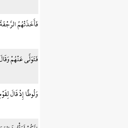
فَأَخَذَتْهُمُ الرَّجْفَ
فَتَوَلَّى عَنْهُمْ وَقَا
وَلُوطًا إِذْ قَالَ لِقَو