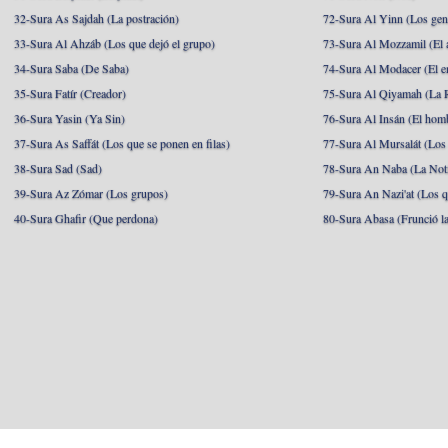
32-Sura As Sajdah (La postración)
72-Sura Al Yinn (Los gen
33-Sura Al Ahzáb (Los que dejó el grupo)
73-Sura Al Mozzamil (El 
34-Sura Saba (De Saba)
74-Sura Al Modacer (El e
35-Sura Fatír (Creador)
75-Sura Al Qiyamah (La R
36-Sura Yasin (Ya Sin)
76-Sura Al Insán (El hom
37-Sura As Saffát (Los que se ponen en filas)
77-Sura Al Mursalát (Los
38-Sura Sad (Sad)
78-Sura An Naba (La Noti
39-Sura Az Zómar (Los grupos)
79-Sura An Nazi'at (Los q
40-Sura Ghafir (Que perdona)
80-Sura Abasa (Frunció la