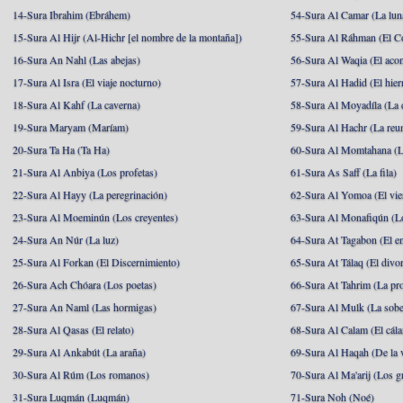
14-Sura Ibrahim (Ebráhem)
54-Sura Al Camar (La lun
15-Sura Al Hijr (Al-Hichr [el nombre de la montaña])
55-Sura Al Ráhman (El C
16-Sura An Nahl (Las abejas)
56-Sura Al Waqia (El acon
17-Sura Al Isra (El viaje nocturno)
57-Sura Al Hadid (El hier
18-Sura Al Kahf (La caverna)
58-Sura Al Moyadíla (La 
19-Sura Maryam (Maríam)
59-Sura Al Hachr (La reu
20-Sura Ta Ha (Ta Ha)
60-Sura Al Momtahana (L
21-Sura Al Anbiya (Los profetas)
61-Sura As Saff (La fila)
22-Sura Al Hayy (La peregrinación)
62-Sura Al Yomoa (El vie
23-Sura Al Moeminún (Los creyentes)
63-Sura Al Monafiqún (Lo
24-Sura An Núr (La luz)
64-Sura At Tagabon (El e
25-Sura Al Forkan (El Discernimiento)
65-Sura At Tálaq (El divor
26-Sura Ach Chóara (Los poetas)
66-Sura At Tahrim (La pro
27-Sura An Naml (Las hormigas)
67-Sura Al Mulk (La sobe
28-Sura Al Qasas (El relato)
68-Sura Al Calam (El cál
29-Sura Al Ankabút (La araña)
69-Sura Al Haqah (De la v
30-Sura Al Rúm (Los romanos)
70-Sura Al Ma'arij (Los g
31-Sura Luqmán (Luqmán)
71-Sura Noh (Noé)