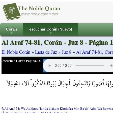
Corán
escuchar Corán (Nuevo)
+
+
Al Araf 74-81, Corán - Juz 8 - Página 
El Noble Corán
»
Lista de Juz
»
Juz 8
»
Al Araf 74-81, Corá
escuchar Corán Página-160
هَا قُصُورًا وَتَنْحِتُونَ الْجِبَالَ بُيُوتًا فَاذْكُرُواْ آلاء اللّهِ وَلاَ
7/Al Araf-74: Wa Adhkurū 'Idh Ja`alakum Khulafā'a Min Ba`di `Ādin Wa Bawwa