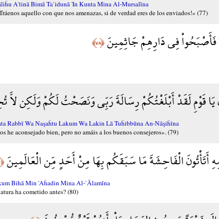
iĥu A'tinā Bimā Ta`idunā 'In Kunta Mina Al-Mursalīna
 ¡Tráenos aquello con que nos amenazas, si de verdad eres de los enviados!» (77)
ةُ فَأَصْبَحُواْ فِي دَارِهِمْ جَاثِمِينَ
﴿٧٨﴾
لَ يَا قَوْمِ لَقَدْ أَبْلَغْتُكُمْ رِسَالَةَ رَبِّي وَنَصَحْتُ لَكُمْ وَلَكِن لاَّ 
ata Rabbī Wa Naşaĥtu Lakum Wa Lakin Lā Tuĥibbūna An-Nāşiĥīna
os he aconsejado bien, pero no amáis a los buenos consejeros». (79)
ْمِهِ أَتَأْتُونَ الْفَاحِشَةَ مَا سَبَقَكُم بِهَا مِنْ أَحَدٍ مِّن الْعَالَمِينَ
﴿٨٠﴾
qakum Bihā Min 'Aĥadin Mina Al-`Ālamīna
atura ha cometido antes? (80)