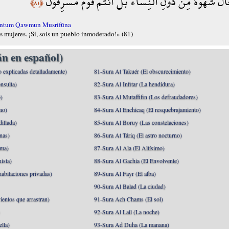
ِجَالَ شَهْوَةً مِّن دُونِ النِّسَاء بَلْ أَنتُمْ قَوْمٌ مُّسْرِفُونَ
﴿٨١﴾
 'Antum Qawmun Musrifūna
as mujeres. ¡Sí, sois un pueblo inmoderado!» (81)
n en español)
o explicadas detalladamente)
81-Sura At Takuér (El obscurecimiento)
nsulta)
82-Sura Al Infitar (La hendidura)
o)
83-Sura Al Mutaffifin (Los defraudadores)
mo)
84-Sura Al Enchicaq (El resquebrajamiento)
illada)
85-Sura Al Boruy (Las constelaciones)
nas)
86-Sura At Táriq (El astro nocturno)
ma)
87-Sura Al Ala (El Altísimo)
ista)
88-Sura Al Gachia (El Envolvente)
abitaciones privadas)
89-Sura Al Fayr (El alba)
90-Sura Al Balad (La ciudad)
ientos que arrastran)
91-Sura Ach Chams (El sol)
)
92-Sura Al Lail (La noche)
lla)
93-Sura Ad Duha (La manana)