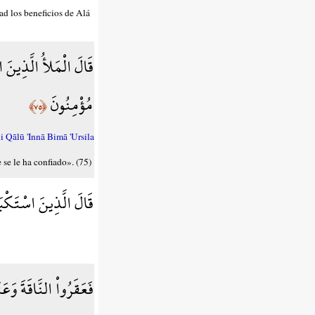
dad los beneficios de Alá
قَالَ الْمَلأُ الَّذِينَ ا
مُؤْمِنُونَ
﴿٧٥﴾
Qālū 'Innā Bimā 'Ursila
 se le ha confiado». (75)
قَالَ الَّذِينَ اسْتَكْبَر
فَعَقَرُواْ النَّاقَةَ وَع