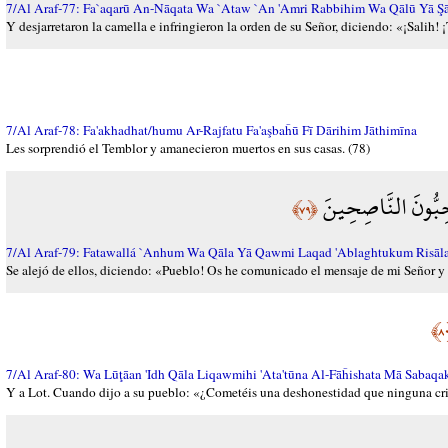
7/Al Araf-77: Fa`aqarū An-Nāqata Wa `Ataw `An 'Amri Rabbihim Wa Qālū Yā Şāl
Y desjarretaron la camella e infringieron la orden de su Señor, diciendo: «¡Salih!
7/Al Araf-78: Fa'akhadhat/humu Ar-Rajfatu Fa'aşbaĥū Fī Dārihim Jāthimīna
Les sorprendió el Temblor y amanecieron muertos en sus casas. (78)
تُحِبُّونَ النَّاصِحِينَ
﴿٧٩﴾
7/Al Araf-79: Fatawallá `Anhum Wa Qāla Yā Qawmi Laqad 'Ablaghtukum Risāl
Se alejó de ellos, diciendo: «Pueblo! Os he comunicado el mensaje de mi Señor y 
7/Al Araf-80: Wa Lūţāan 'Idh Qāla Liqawmihi 'Ata'tūna Al-Fāĥishata Mā Saba
Y a Lot. Cuando dijo a su pueblo: «¿Cometéis una deshonestidad que ninguna cri