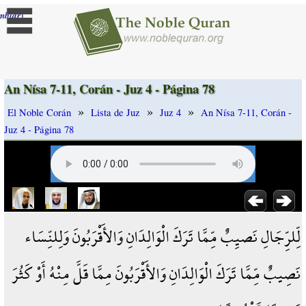
]
mbiar
An Nísa 7-11, Corán - Juz 4 - Página 78
»
»
»
El Noble Corán
Lista de Juz
Juz 4
An Nísa 7-11, Corán -
Juz 4 - Página 78
لِّلرِّجَالِ نَصيِبٌ مِّمَّا تَرَكَ الْوَالِدَانِ وَالأَقْرَبُونَ وَلِلنِّسَاء
نَصِيبٌ مِّمَّا تَرَكَ الْوَالِدَانِ وَالأَقْرَبُونَ مِمَّا قَلَّ مِنْهُ أَوْ كَثُرَ