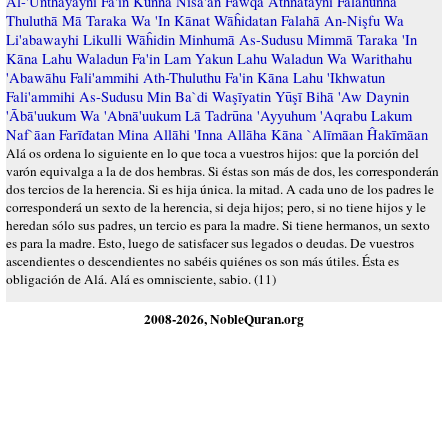
Al-'Unthayayni Fa'in Kunna Nisā'an Fawqa Athnatayni Falahunna
Thuluthā Mā Taraka Wa 'In Kānat Wāĥidatan Falahā An-Nişfu Wa
Li'abawayhi Likulli Wāĥidin Minhumā As-Sudusu Mimmā Taraka 'In
Kāna Lahu Waladun Fa'in Lam Yakun Lahu Waladun Wa Warithahu
'Abawāhu Fali'ammihi Ath-Thuluthu Fa'in Kāna Lahu 'Ikhwatun
Fali'ammihi As-Sudusu Min Ba`di Waşīyatin Yūşī Bihā 'Aw Daynin
'Ābā'uukum Wa 'Abnā'uukum Lā Tadrūna 'Ayyuhum 'Aqrabu Lakum
Naf`āan Farīđatan Mina Allāhi 'Inna Allāha Kāna `Alīmāan Ĥakīmāan
Alá os ordena lo siguiente en lo que toca a vuestros hijos: que la porción del
varón equivalga a la de dos hembras. Si éstas son más de dos, les corresponderán
dos tercios de la herencia. Si es hija única. la mitad. A cada uno de los padres le
corresponderá un sexto de la herencia, si deja hijos; pero, si no tiene hijos y le
heredan sólo sus padres, un tercio es para la madre. Si tiene hermanos, un sexto
es para la madre. Esto, luego de satisfacer sus legados o deudas. De vuestros
ascendientes o descendientes no sabéis quiénes os son más útiles. Ésta es
obligación de Alá. Alá es omnisciente, sabio. (11)
2008-2026, NobleQuran.org