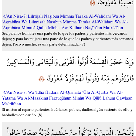
نَصِيبًا مَّفْرُوضًا
﴿٧﴾
4/An Nísa-7: Lilrrijāli Naşībun Mimmā Taraka Al-Wālidāni Wa Al-
'Aqrabūna Wa Lilnnisā'i Naşībun Mimmā Taraka Al-Wālidāni Wa Al-
'Aqrabūna Mimmā Qalla Minhu 'Aw Kathura Naşībāan Mafrūđāan
Sea para los hombres una parte de lo que los padres y parientes más cercanos
dejen; y para las mujeres una parte de lo que los padres y parientes más cercanos
dejen. Poco o mucho, es una parte determinada. (7)
وَإِذَا حَضَرَ الْقِسْمَةَ أُوْلُواْ الْقُرْبَى وَالْيَتَامَى وَالْمَسَاكِينُ
فَارْزُقُوهُم مِّنْهُ وَقُولُواْ لَهُمْ قَوْلاً مَّعْرُوفًا
﴿٨﴾
4/An Nísa-8: Wa 'Idhā Ĥađara Al-Qismata 'Ūlū Al-Qurbá Wa Al-
Yatāmá Wa Al-Masākīnu Fārzuqūhum Minhu Wa Qūlū Lahum Qawlāan
Ma`rūfāan
Si asisten al reparto parientes, huérfanos, pobres, dadles algún sustento de ello y
habladles con cariño. (8)
وَلْيَخْشَ الَّذِينَ لَوْ تَرَكُواْ مِنْ خَلْفِهِمْ ذُرِّيَّةً ضِعَافًا خَافُواْ