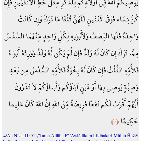
يُوصِيكُمُ اللّهُ فِي أَوْلاَدِكُمْ لِلذَّكَرِ مِثْلُ حَظِّ الأُنثَيَيْنِ فَإِن
كُنَّ نِسَاء فَوْقَ اثْنَتَيْنِ فَلَهُنَّ ثُلُثَا مَا تَرَكَ وَإِن كَانَتْ
وَاحِدَةً فَلَهَا النِّصْفُ وَلأَبَوَيْهِ لِكُلِّ وَاحِدٍ مِّنْهُمَا السُّدُسُ
مِمَّا تَرَكَ إِن كَانَ لَهُ وَلَدٌ فَإِن لَّمْ يَكُن لَّهُ وَلَدٌ وَوَرِثَهُ أَبَوَاهُ
فَلأُمِّهِ الثُّلُثُ فَإِن كَانَ لَهُ إِخْوَةٌ فَلأُمِّهِ السُّدُسُ مِن بَعْدِ
وَصِيَّةٍ يُوصِي بِهَا أَوْ دَيْنٍ آبَآؤُكُمْ وَأَبناؤُكُمْ لاَ تَدْرُونَ
أَيُّهُمْ أَقْرَبُ لَكُمْ نَفْعاً فَرِيضَةً مِّنَ اللّهِ إِنَّ اللّهَ كَانَ عَلِيما
حَكِيمًا
﴿١١﴾
4/An Nísa-11: Yūşīkumu Allāhu Fī 'Awlādikum Lildhakari Mithlu Ĥažži