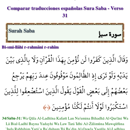
Comparar traducciones españolas Sura Saba - Verso
31
سورة سبإ
Surah Saba
Bi-smi-llāhi r-rahmāni r-rahīm
وَقَالَ الَّذِينَ كَفَرُوا لَن نُّؤْمِنَ بِهَذَا الْقُرْآنِ وَلَا بِالَّذِي بَيْنَ
يَدَيْهِ وَلَوْ تَرَى إِذِ الظَّالِمُونَ مَوْقُوفُونَ عِندَ رَبِّهِمْ يَرْجِعُ
بَعْضُهُمْ إِلَى بَعْضٍ الْقَوْلَ يَقُولُ الَّذِينَ اسْتُضْعِفُوا لِلَّذِينَ
اسْتَكْبَرُوا لَوْلَا أَنتُمْ لَكُنَّا مُؤْمِنِينَ
﴿٣١﴾
34/Saba-31:
Wa Qāla Al-Ladhīna Kafarū Lan Nu'umina Bihadhā Al-Qur'āni Wa
Lā Bial-Ladhī Bayna Yadayhi Wa Law Tará 'Idhi Až-Žālimūna Mawqūfūna
`Inda Rabbihim Yarji`u Ba`đuhum 'Ilá Ba`đin Al-Qawla Yaqūlu Al-Ladhīna