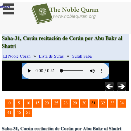
]
mbiar
Saba-31, Corán recitación de Corán por Abu Bakr al
Shatri
»
»
El Noble Corán
Lista de Suras
Surah Saba
31
0
5
10
15
20
25
28
29
30
32
33
34
41
46
51
Saba-31, Corán recitación de Corán por Abu Bakr al Shatri