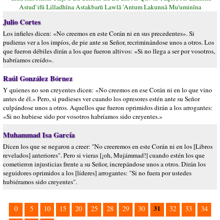
Astuđ`ifū Lilladhīna Astakbarū Lawlā 'Antum Lakunnā Mu'uminīna
Julio Cortes
Los infieles dicen: «No creemos en este Corán ni en sus precedentes». Si
pudieras ver a los impíos, de pie ante su Señor, recriminándose unos a otros. Los
que fueron débiles dirán a los que fueron altivos: «Si no llega a ser por vosotros,
habríamos creído».
Raúl González Bórnez
Y quienes no son creyentes dicen: «No creemos en ese Corán ni en lo que vino
antes de él.» Pero, si pudieses ver cuando los opresores estén ante su Señor
culpándose unos a otros. Aquellos que fueron oprimidos dirán a los arrogantes:
«Si no hubiese sido por vosotros habríamos sido creyentes.»
Muhammad Isa García
Dicen los que se negaron a creer: "No creeremos en este Corán ni en los [Libros
revelados] anteriores". Pero si vieras [¡oh, Mujámmad!] cuando estén los que
cometieron injusticias frente a su Señor, increpándose unos a otros. Dirán los
seguidores oprimidos a los [líderes] arrogantes: "Si no fuera por ustedes
hubiéramos sido creyentes".
31
0
5
10
15
20
25
28
29
30
32
33
34