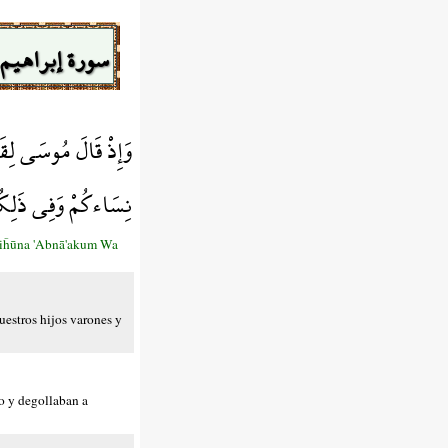
سورة إبراهيم
وَإِذْ قَالَ مُوسَى لِقَو
نِسَاءكُمْ وَفِي ذَلِكُ
biĥūna 'Abnā'akum Wa
uestros hijos varones y
go y degollaban a