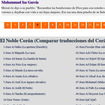
Muhammad Isa García
Moisés le dijo a su pueblo: "Recuerden las bendiciones de Dios para con ustedes c
varones y dejaban con vida a sus hijas mujeres. Eso era una dura prueba de su Seño
6
0
3
4
5
7
8
9
16
21
26
31
36
4
El Noble Corán (Comparar traducciones del Corá
1-Sura Al fatíha (La apertura [Exordio])
41-Sura Fussilat (Han sid
2-Sura Al Báqarah (La vaca)
42-Sura Ach Chúra (La co
3-Sura Alí Imran (La familia de Imran)
43-Sura Az Zojrof (El luj
4-Sura An Nísa (Las mujeres)
44-Sura Ad Dójan (El hu
5-Sura Al Maeda (La mesa servida)
45-Sura Al Yacia (La arrod
6-Sura Al Anam (Los rebaños)
46-Sura Al Ahcaf (Las du
7-Sura Al Araf (Los lugares elevados)
47-Sura Mohamed (Maho
8-Sura Al Anfál (El botín)
48-Sura Al Fath (La conqu
9-Sura At Taueba (El arrepentimiento)
49-Sura Al Hoyorat (Las h
10-Sura Yunus (Jonás)
50-Sura Qaf (Qaf)