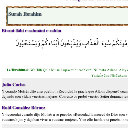
Surah Ibrahim
Bi-smi-llāhi r-rahmāni r-rahīm
ُومُونَكُمْ سُوءَ الْعَذَابِ وَيُذَبِّحُونَ أَبْنَاءكُمْ وَيَسْتَحْيُونَ
14/Ibrahim-6:
Wa 'Idh Qāla Mūsá Liqawmihi Adhkurū Ni`mata Allāhi `Alay
Yastaĥyūna Nisā'akum
Julio Cortes
Y cuando Moisés dijo a su pueblo: «Recordad la gracia que Alá os dispensó cuando
dejando con vida a vuestras mujeres. Con esto os probó vuestro Señor duramente»
Raúl González Bórnez
Y (recuerda) cuando dijo Moisés a su pueblo: «Recordad la merced de Dios con vos
vuestros hijos y dejaban vivas a vuestras mujeres. Y en ello había una prueba inm