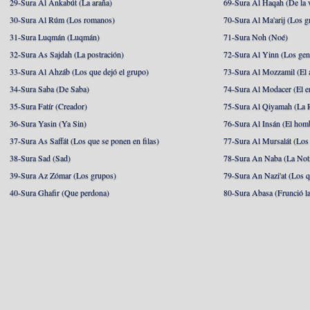
29-Sura Al Ankabút (La araña)
69-Sura Al Haqah (De la v
30-Sura Al Rúm (Los romanos)
70-Sura Al Ma'arij (Los g
31-Sura Luqmán (Luqmán)
71-Sura Noh (Noé)
32-Sura As Sajdah (La postración)
72-Sura Al Yinn (Los gen
33-Sura Al Ahzáb (Los que dejó el grupo)
73-Sura Al Mozzamil (El 
34-Sura Saba (De Saba)
74-Sura Al Modacer (El e
35-Sura Fatír (Creador)
75-Sura Al Qiyamah (La R
36-Sura Yasin (Ya Sin)
76-Sura Al Insán (El hom
37-Sura As Saffát (Los que se ponen en filas)
77-Sura Al Mursalát (Los
38-Sura Sad (Sad)
78-Sura An Naba (La Noti
39-Sura Az Zómar (Los grupos)
79-Sura An Nazi'at (Los q
40-Sura Ghafir (Que perdona)
80-Sura Abasa (Frunció la