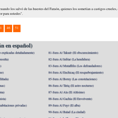
uando los salvó de las huestes del Faraón, quienes los sometían a castigos crueles,
r para ustedes".
1
46
51
n en español)
o explicadas detalladamente)
81-Sura At Takuér (El obscurecimiento)
nsulta)
82-Sura Al Infitar (La hendidura)
o)
83-Sura Al Mutaffifin (Los defraudadores)
mo)
84-Sura Al Enchicaq (El resquebrajamiento)
illada)
85-Sura Al Boruy (Las constelaciones)
nas)
86-Sura At Táriq (El astro nocturno)
ma)
87-Sura Al Ala (El Altísimo)
ista)
88-Sura Al Gachia (El Envolvente)
abitaciones privadas)
89-Sura Al Fayr (El alba)
90-Sura Al Balad (La ciudad)