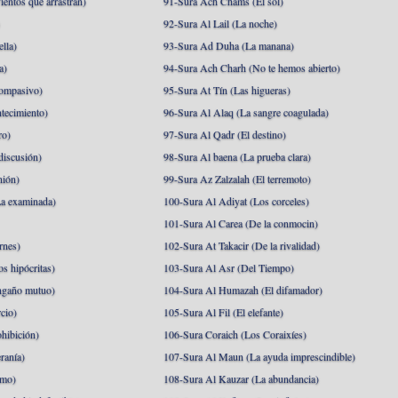
ientos que arrastran)
91-Sura Ach Chams (El sol)
)
92-Sura Al Lail (La noche)
lla)
93-Sura Ad Duha (La manana)
a)
94-Sura Ach Charh (No te hemos abierto)
ompasivo)
95-Sura At Tín (Las higueras)
tecimiento)
96-Sura Al Alaq (La sangre coagulada)
ro)
97-Sura Al Qadr (El destino)
discusión)
98-Sura Al baena (La prueba clara)
nión)
99-Sura Az Zalzalah (El terremoto)
a examinada)
100-Sura Al Adiyat (Los corceles)
101-Sura Al Carea (De la conmocin)
rnes)
102-Sura At Takacir (De la rivalidad)
s hipócritas)
103-Sura Al Asr (Del Tiempo)
ngaño mutuo)
104-Sura Al Humazah (El difamador)
cio)
105-Sura Al Fil (El elefante)
hibición)
106-Sura Coraich (Los Coraixíes)
ranía)
107-Sura Al Maun (La ayuda imprescindible)
amo)
108-Sura Al Kauzar (La abundancia)