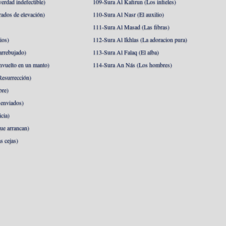
erdad indefectible)
109-Sura Al Kafirun (Los infieles)
rados de elevación)
110-Sura Al Nasr (El auxilio)
111-Sura Al Masad (Las fibras)
ios)
112-Sura Al Ikhlas (La adoracion pura)
arrebujado)
113-Sura Al Falaq (El alba)
nvuelto en un manto)
114-Sura An Nás (Los hombres)
esurrección)
bre)
 enviados)
cia)
ue arrancan)
s cejas)