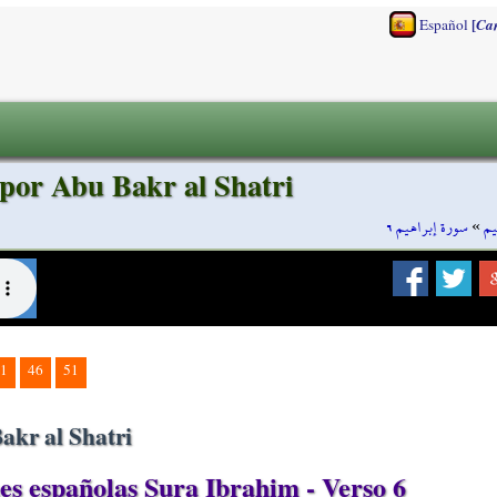
[
Español
Ca
 por Abu Bakr al Shatri
سورة إبراهيم ٦
»
يم
1
46
51
akr al Shatri
s españolas Sura Ibrahim - Verso 6