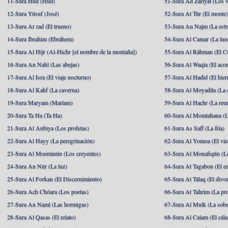
11-Sura Hud (Hud)
51-Sura Ad Zariyat (Los v
12-Sura Yúsuf (José)
52-Sura At Túr (El monte
13-Sura Ar rad (El trueno)
53-Sura An Najm (La estre
14-Sura Ibrahim (Ebráhem)
54-Sura Al Camar (La lun
15-Sura Al Hijr (Al-Hichr [el nombre de la montaña])
55-Sura Al Ráhman (El C
16-Sura An Nahl (Las abejas)
56-Sura Al Waqia (El acon
17-Sura Al Isra (El viaje nocturno)
57-Sura Al Hadid (El hier
18-Sura Al Kahf (La caverna)
58-Sura Al Moyadíla (La 
19-Sura Maryam (Maríam)
59-Sura Al Hachr (La reu
20-Sura Ta Ha (Ta Ha)
60-Sura Al Momtahana (L
21-Sura Al Anbiya (Los profetas)
61-Sura As Saff (La fila)
22-Sura Al Hayy (La peregrinación)
62-Sura Al Yomoa (El vie
23-Sura Al Moeminún (Los creyentes)
63-Sura Al Monafiqún (Lo
24-Sura An Núr (La luz)
64-Sura At Tagabon (El e
25-Sura Al Forkan (El Discernimiento)
65-Sura At Tálaq (El divor
26-Sura Ach Chóara (Los poetas)
66-Sura At Tahrim (La pro
27-Sura An Naml (Las hormigas)
67-Sura Al Mulk (La sobe
28-Sura Al Qasas (El relato)
68-Sura Al Calam (El cál