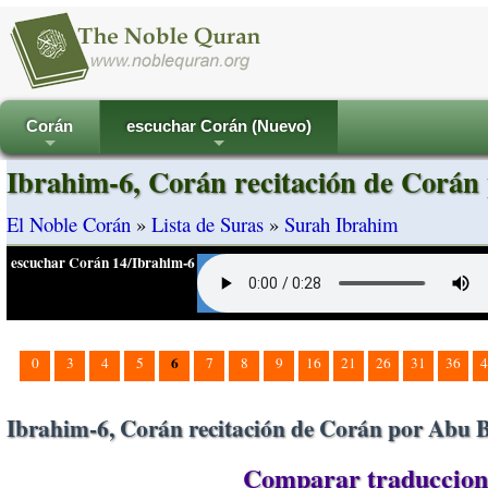
Corán
escuchar Corán (Nuevo)
+
+
Ibrahim-6, Corán recitación de Corán
El Noble Corán
»
Lista de Suras
»
Surah Ibrahim
escuchar Corán 14/Ibrahim-6
6
0
3
4
5
7
8
9
16
21
26
31
36
4
Ibrahim-6, Corán recitación de Corán por Abu B
Comparar traduccione