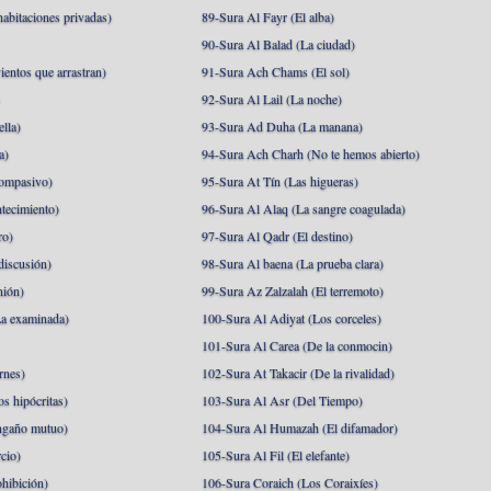
abitaciones privadas)
89-Sura Al Fayr (El alba)
90-Sura Al Balad (La ciudad)
ientos que arrastran)
91-Sura Ach Chams (El sol)
)
92-Sura Al Lail (La noche)
lla)
93-Sura Ad Duha (La manana)
a)
94-Sura Ach Charh (No te hemos abierto)
ompasivo)
95-Sura At Tín (Las higueras)
tecimiento)
96-Sura Al Alaq (La sangre coagulada)
ro)
97-Sura Al Qadr (El destino)
discusión)
98-Sura Al baena (La prueba clara)
nión)
99-Sura Az Zalzalah (El terremoto)
a examinada)
100-Sura Al Adiyat (Los corceles)
101-Sura Al Carea (De la conmocin)
rnes)
102-Sura At Takacir (De la rivalidad)
s hipócritas)
103-Sura Al Asr (Del Tiempo)
ngaño mutuo)
104-Sura Al Humazah (El difamador)
cio)
105-Sura Al Fil (El elefante)
hibición)
106-Sura Coraich (Los Coraixíes)