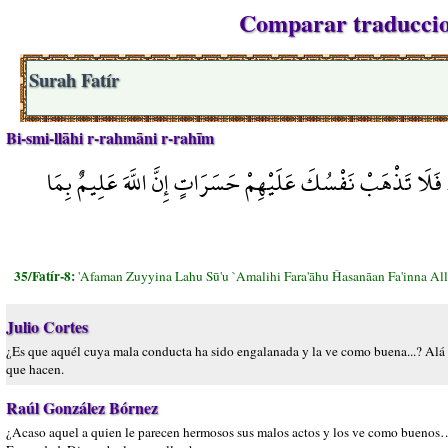
Comparar traduccion
Surah Fatír
Bi-smi-llāhi r-rahmāni r-rahīm
 فَلَا تَذْهَبْ نَفْسُكَ عَلَيْهِمْ حَسَرَاتٍ إِنَّ اللَّهَ عَلِيمٌ بِمَا
35/Fatír-8:
'Afaman Zuyyina Lahu Sū'u `Amalihi Fara'āhu Ĥasanāan Fa'inna Al
Julio Cortes
¿Es que aquél cuya mala conducta ha sido engalanada y la ve como buena...? Alá ex
que hacen.
Raúl González Bórnez
¿Acaso aquel a quien le parecen hermosos sus malos actos y los ve como buenos…? 