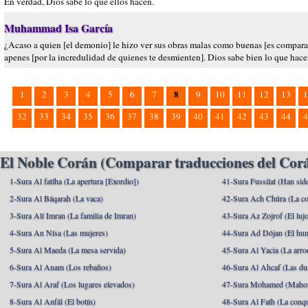
En verdad, Dios sabe lo que ellos hacen.
Muhammad Isa García
¿Acaso a quien [el demonio] le hizo ver sus obras malas como buenas [es comparab
apenes [por la incredulidad de quienes te desmienten]. Dios sabe bien lo que hace
8
1
2
3
4
5
6
7
9
10
11
12
13
1
32
33
34
35
36
37
38
39
40
41
42
43
44
4
El Noble Corán (Comparar traducciones del Corá
1-Sura Al fatíha (La apertura [Exordio])
41-Sura Fussilat (Han sid
2-Sura Al Báqarah (La vaca)
42-Sura Ach Chúra (La co
3-Sura Alí Imran (La familia de Imran)
43-Sura Az Zojrof (El luj
4-Sura An Nísa (Las mujeres)
44-Sura Ad Dójan (El hu
5-Sura Al Maeda (La mesa servida)
45-Sura Al Yacia (La arrod
6-Sura Al Anam (Los rebaños)
46-Sura Al Ahcaf (Las du
7-Sura Al Araf (Los lugares elevados)
47-Sura Mohamed (Maho
8-Sura Al Anfál (El botín)
48-Sura Al Fath (La conqu