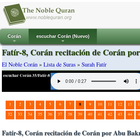
Corán
escuchar Corán (Nuevo)
+
+
Fatír-8, Corán recitación de Corán po
El Noble Corán
»
Lista de Suras
»
Surah Fatír
escuchar Corán 35/Fatír-8
8
1
2
3
4
5
6
7
9
10
11
12
13
1
32
33
34
35
36
37
38
39
40
41
42
43
44
4
Fatír-8, Corán recitación de Corán por Abu Bakr