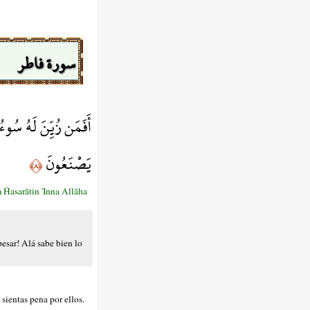
سورة فاطر
أَفَمَن زُيِّنَ لَهُ سُوء
يَصْنَعُونَ
﴿٨﴾
Ĥasarātin 'Inna Allāha
esar! Alá sabe bien lo
sientas pena por ellos.