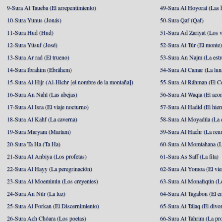
9-Sura At Taueba (El arrepentimiento)
49-Sura Al Hoyorat (Las h
10-Sura Yunus (Jonás)
50-Sura Qaf (Qaf)
11-Sura Hud (Hud)
51-Sura Ad Zariyat (Los v
12-Sura Yúsuf (José)
52-Sura At Túr (El monte
13-Sura Ar rad (El trueno)
53-Sura An Najm (La estre
14-Sura Ibrahim (Ebráhem)
54-Sura Al Camar (La lun
15-Sura Al Hijr (Al-Hichr [el nombre de la montaña])
55-Sura Al Ráhman (El C
16-Sura An Nahl (Las abejas)
56-Sura Al Waqia (El acon
17-Sura Al Isra (El viaje nocturno)
57-Sura Al Hadid (El hier
18-Sura Al Kahf (La caverna)
58-Sura Al Moyadíla (La 
19-Sura Maryam (Maríam)
59-Sura Al Hachr (La reu
20-Sura Ta Ha (Ta Ha)
60-Sura Al Momtahana (L
21-Sura Al Anbiya (Los profetas)
61-Sura As Saff (La fila)
22-Sura Al Hayy (La peregrinación)
62-Sura Al Yomoa (El vie
23-Sura Al Moeminún (Los creyentes)
63-Sura Al Monafiqún (Lo
24-Sura An Núr (La luz)
64-Sura At Tagabon (El e
25-Sura Al Forkan (El Discernimiento)
65-Sura At Tálaq (El divor
26-Sura Ach Chóara (Los poetas)
66-Sura At Tahrim (La pro