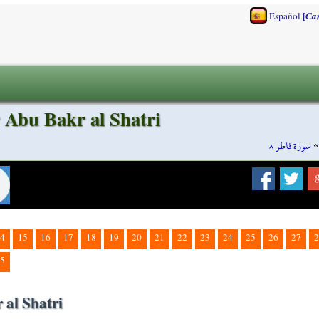
[
Español
Ca
r Abu Bakr al Shatri
سورة فاطر ٨
4
15
16
17
18
19
20
21
22
23
24
25
26
27
2
5
 al Shatri