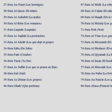
27-Sura An Naml (Las hormigas)
67-Sura Al Mulk (La sobe
28-Sura Al Qasas (El relato)
68-Sura Al Calam (El cál
29-Sura Al Ankabút (La araña)
69-Sura Al Haqah (De la v
30-Sura Al Rúm (Los romanos)
70-Sura Al Ma'arij (Los g
31-Sura Luqmán (Luqmán)
71-Sura Noh (Noé)
32-Sura As Sajdah (La postración)
72-Sura Al Yinn (Los gen
33-Sura Al Ahzáb (Los que dejó el grupo)
73-Sura Al Mozzamil (El 
34-Sura Saba (De Saba)
74-Sura Al Modacer (El e
35-Sura Fatír (Creador)
75-Sura Al Qiyamah (La R
36-Sura Yasin (Ya Sin)
76-Sura Al Insán (El hom
37-Sura As Saffát (Los que se ponen en filas)
77-Sura Al Mursalát (Los
38-Sura Sad (Sad)
78-Sura An Naba (La Noti
39-Sura Az Zómar (Los grupos)
79-Sura An Nazi'at (Los q
40-Sura Ghafir (Que perdona)
80-Sura Abasa (Frunció la