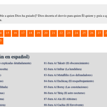
le a quien Dios ha guiado]? Dios decreta el desvío para quien Él quiere y guía a q
n.
4
15
16
17
18
19
20
21
22
23
24
25
26
27
2
5
n en español)
o explicadas detalladamente)
81-Sura At Takuér (El obscurecimiento)
nsulta)
82-Sura Al Infitar (La hendidura)
o)
83-Sura Al Mutaffifin (Los defraudadores)
mo)
84-Sura Al Enchicaq (El resquebrajamiento)
illada)
85-Sura Al Boruy (Las constelaciones)
nas)
86-Sura At Táriq (El astro nocturno)
ma)
87-Sura Al Ala (El Altísimo)
ista)
88-Sura Al Gachia (El Envolvente)