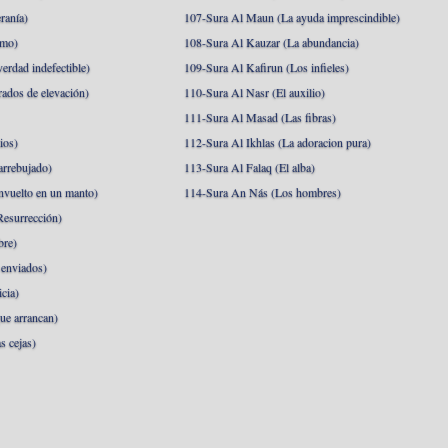
ranía)
107-Sura Al Maun (La ayuda imprescindible)
amo)
108-Sura Al Kauzar (La abundancia)
erdad indefectible)
109-Sura Al Kafirun (Los infieles)
rados de elevación)
110-Sura Al Nasr (El auxilio)
111-Sura Al Masad (Las fibras)
ios)
112-Sura Al Ikhlas (La adoracion pura)
arrebujado)
113-Sura Al Falaq (El alba)
nvuelto en un manto)
114-Sura An Nás (Los hombres)
esurrección)
bre)
 enviados)
cia)
ue arrancan)
s cejas)