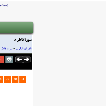
]
mbiar
سورة فاطر ٨
»
سورة فاطر
»
القرآن الكريم
8
29
30
31