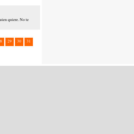
uien quiere. No te
8
29
30
31