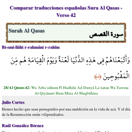
Comparar traducciones españolas Sura Al Qasas -
Verso 42
سورة القصص
Surah Al Qasas
Bi-smi-llāhi r-rahmāni r-rahīm
وَأَتْبَعْنَاهُمْ فِي هَذِهِ الدُّنْيَا لَعْنَةً وَيَوْمَ الْقِيَامَةِ هُم مِّنَ
الْمَقْبُوحِينَ
﴿٤٢﴾
28/Al Qasas-42:
Wa 'Atba`nāhum Fī Hadhihi Ad-Dunyā La`natan Wa Yawma
Al-Qiyāmati Hum Mina Al-Maqbūĥīna
Julio Cortes
Hemos hecho que sean perseguidos por una maldición en la vida de acá. Y el día
de la Resurrección serán vilipendiados.
Raúl González Bórnez