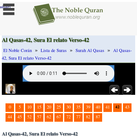
]
mbiar
Al Qasas-42, Sura El relato Verso-42
»
»
»
El Noble Corán
Lista de Suras
Surah Al Qasas
Al Qasas-
42, Sura El relato Verso-42
42
0
5
10
15
20
25
30
35
39
40
41
43
44
45
52
57
62
67
72
77
82
87
Al Qasas-42, Sura El relato Verso-42