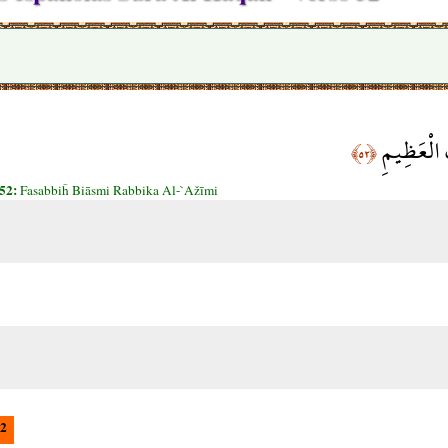
َ الْعَظِيمِ
﴿٥٢﴾
-52:
Fasabbiĥ Biāsmi Rabbika Al-`Ažīmi
2