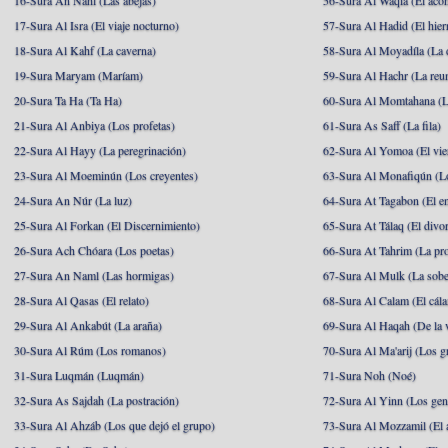
16-Sura An Nahl (Las abejas)
56-Sura Al Waqia (El acon
17-Sura Al Isra (El viaje nocturno)
57-Sura Al Hadid (El hier
18-Sura Al Kahf (La caverna)
58-Sura Al Moyadíla (La 
19-Sura Maryam (Maríam)
59-Sura Al Hachr (La reu
20-Sura Ta Ha (Ta Ha)
60-Sura Al Momtahana (L
21-Sura Al Anbiya (Los profetas)
61-Sura As Saff (La fila)
22-Sura Al Hayy (La peregrinación)
62-Sura Al Yomoa (El vie
23-Sura Al Moeminún (Los creyentes)
63-Sura Al Monafiqún (Lo
24-Sura An Núr (La luz)
64-Sura At Tagabon (El e
25-Sura Al Forkan (El Discernimiento)
65-Sura At Tálaq (El divor
26-Sura Ach Chóara (Los poetas)
66-Sura At Tahrim (La pro
27-Sura An Naml (Las hormigas)
67-Sura Al Mulk (La sobe
28-Sura Al Qasas (El relato)
68-Sura Al Calam (El cál
29-Sura Al Ankabút (La araña)
69-Sura Al Haqah (De la v
30-Sura Al Rúm (Los romanos)
70-Sura Al Ma'arij (Los g
31-Sura Luqmán (Luqmán)
71-Sura Noh (Noé)
32-Sura As Sajdah (La postración)
72-Sura Al Yinn (Los gen
33-Sura Al Ahzáb (Los que dejó el grupo)
73-Sura Al Mozzamil (El 