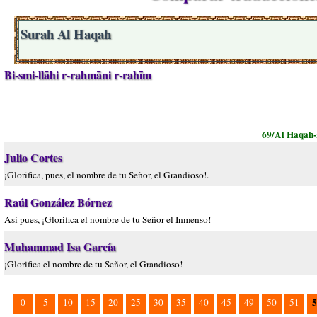
Surah Al Haqah
Bi-smi-llāhi r-rahmāni r-rahīm
69/Al Haqah
Julio Cortes
¡Glorifica, pues, el nombre de tu Señor, el Grandioso!.
Raúl González Bórnez
Así pues, ¡Glorifica el nombre de tu Señor el Inmenso!
Muhammad Isa García
¡Glorifica el nombre de tu Señor, el Grandioso!
5
0
5
10
15
20
25
30
35
40
45
49
50
51