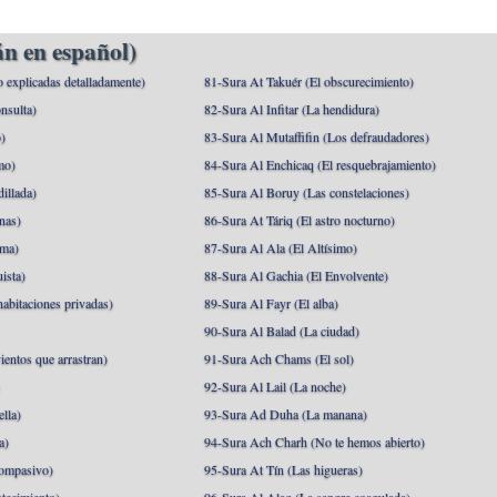
n en español)
o explicadas detalladamente)
81-Sura At Takuér (El obscurecimiento)
nsulta)
82-Sura Al Infitar (La hendidura)
o)
83-Sura Al Mutaffifin (Los defraudadores)
mo)
84-Sura Al Enchicaq (El resquebrajamiento)
illada)
85-Sura Al Boruy (Las constelaciones)
nas)
86-Sura At Táriq (El astro nocturno)
ma)
87-Sura Al Ala (El Altísimo)
ista)
88-Sura Al Gachia (El Envolvente)
abitaciones privadas)
89-Sura Al Fayr (El alba)
90-Sura Al Balad (La ciudad)
ientos que arrastran)
91-Sura Ach Chams (El sol)
)
92-Sura Al Lail (La noche)
lla)
93-Sura Ad Duha (La manana)
a)
94-Sura Ach Charh (No te hemos abierto)
ompasivo)
95-Sura At Tín (Las higueras)