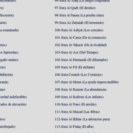
tecimiento)
96-Sura Al Alaq (La sangre coagulada)
ro)
97-Sura Al Qadr (El destino)
discusión)
98-Sura Al baena (La prueba clara)
nión)
99-Sura Az Zalzalah (El terremoto)
a examinada)
100-Sura Al Adiyat (Los corceles)
101-Sura Al Carea (De la conmocin)
rnes)
102-Sura At Takacir (De la rivalidad)
s hipócritas)
103-Sura Al Asr (Del Tiempo)
ngaño mutuo)
104-Sura Al Humazah (El difamador)
cio)
105-Sura Al Fil (El elefante)
hibición)
106-Sura Coraich (Los Coraixíes)
ranía)
107-Sura Al Maun (La ayuda imprescindible)
amo)
108-Sura Al Kauzar (La abundancia)
erdad indefectible)
109-Sura Al Kafirun (Los infieles)
rados de elevación)
110-Sura Al Nasr (El auxilio)
111-Sura Al Masad (Las fibras)
ios)
112-Sura Al Ikhlas (La adoracion pura)
arrebujado)
113-Sura Al Falaq (El alba)