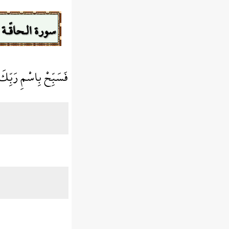
سورة الـحاقّـة
فَسَبِّحْ بِاسْمِ رَبِّك