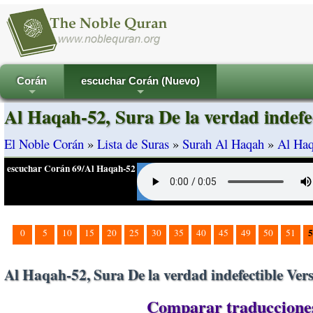
Corán
escuchar Corán (Nuevo)
+
+
Al Haqah-52, Sura De la verdad indefe
El Noble Corán
»
Lista de Suras
»
Surah Al Haqah
»
Al Haq
escuchar Corán 69/Al Haqah-52
5
0
5
10
15
20
25
30
35
40
45
49
50
51
Al Haqah-52, Sura De la verdad indefectible Ver
Comparar traducciones