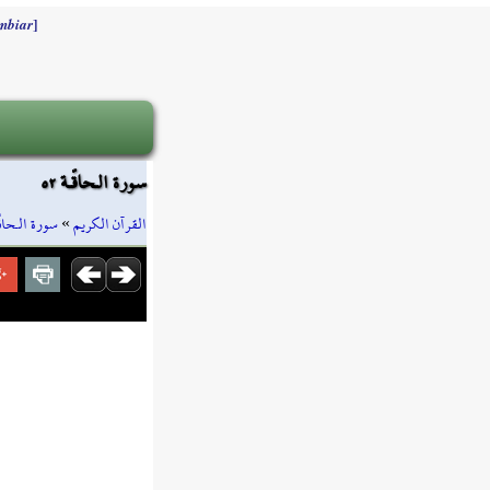
]
mbiar
سورة الـحاقّـة ٥٢
سورة الـحاقّ
»
القرآن الكريم