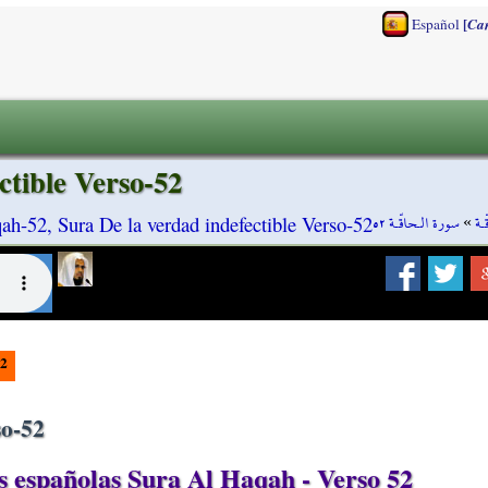
[
Español
Ca
ctible Verso-52
سورة الـحاقّـة ٥٢
»
ـة
ah-52, Sura De la verdad indefectible Verso-52
2
so-52
 españolas Sura Al Haqah - Verso 52