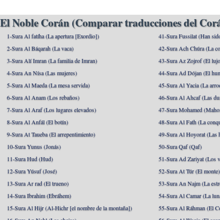
El Noble Corán (Comparar traducciones del Corá
1-Sura Al fatíha (La apertura [Exordio])
41-Sura Fussilat (Han sid
2-Sura Al Báqarah (La vaca)
42-Sura Ach Chúra (La co
3-Sura Alí Imran (La familia de Imran)
43-Sura Az Zojrof (El luj
4-Sura An Nísa (Las mujeres)
44-Sura Ad Dójan (El hu
5-Sura Al Maeda (La mesa servida)
45-Sura Al Yacia (La arrod
6-Sura Al Anam (Los rebaños)
46-Sura Al Ahcaf (Las du
7-Sura Al Araf (Los lugares elevados)
47-Sura Mohamed (Maho
8-Sura Al Anfál (El botín)
48-Sura Al Fath (La conqu
9-Sura At Taueba (El arrepentimiento)
49-Sura Al Hoyorat (Las h
10-Sura Yunus (Jonás)
50-Sura Qaf (Qaf)
11-Sura Hud (Hud)
51-Sura Ad Zariyat (Los v
12-Sura Yúsuf (José)
52-Sura At Túr (El monte
13-Sura Ar rad (El trueno)
53-Sura An Najm (La estre
14-Sura Ibrahim (Ebráhem)
54-Sura Al Camar (La lun
15-Sura Al Hijr (Al-Hichr [el nombre de la montaña])
55-Sura Al Ráhman (El C