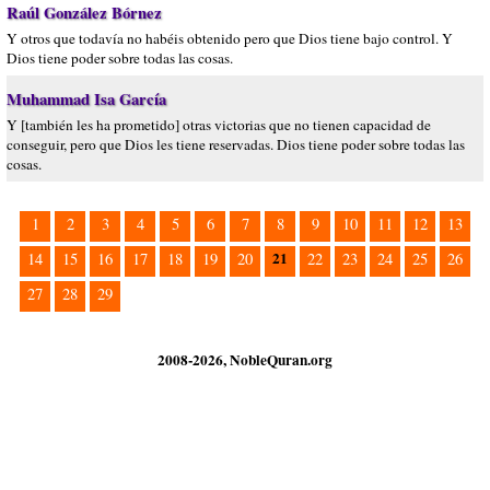
Raúl González Bórnez
Y otros que todavía no habéis obtenido pero que Dios tiene bajo control. Y
Dios tiene poder sobre todas las cosas.
Muhammad Isa García
Y [también les ha prometido] otras victorias que no tienen capacidad de
conseguir, pero que Dios les tiene reservadas. Dios tiene poder sobre todas las
cosas.
1
2
3
4
5
6
7
8
9
10
11
12
13
21
14
15
16
17
18
19
20
22
23
24
25
26
27
28
29
2008-2026, NobleQuran.org