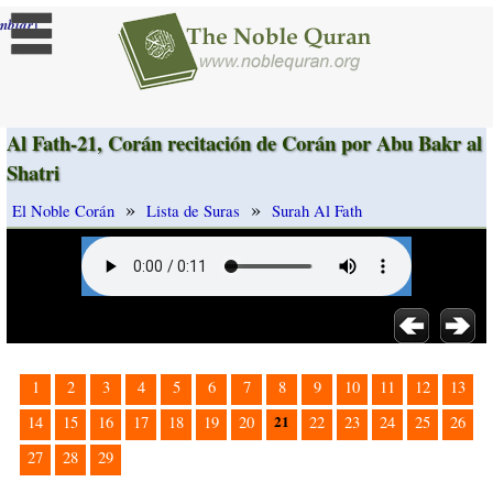
]
mbiar
Al Fath-21, Corán recitación de Corán por Abu Bakr al
Shatri
»
»
El Noble Corán
Lista de Suras
Surah Al Fath
1
2
3
4
5
6
7
8
9
10
11
12
13
21
14
15
16
17
18
19
20
22
23
24
25
26
27
28
29