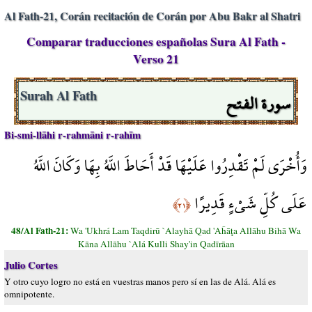
Al Fath-21, Corán recitación de Corán por Abu Bakr al Shatri
Comparar traducciones españolas Sura Al Fath -
Verso 21
سورة الفتح
Surah Al Fath
Bi-smi-llāhi r-rahmāni r-rahīm
وَأُخْرَى لَمْ تَقْدِرُوا عَلَيْهَا قَدْ أَحَاطَ اللَّهُ بِهَا وَكَانَ اللَّهُ
عَلَى كُلِّ شَيْءٍ قَدِيرًا
﴿٢١﴾
48/Al Fath-21:
Wa 'Ukhrá Lam Taqdirū `Alayhā Qad 'Aĥāţa Allāhu Bihā Wa
Kāna Allāhu `Alá Kulli Shay'in Qadīrāan
Julio Cortes
Y otro cuyo logro no está en vuestras manos pero sí en las de Alá. Alá es
omnipotente.