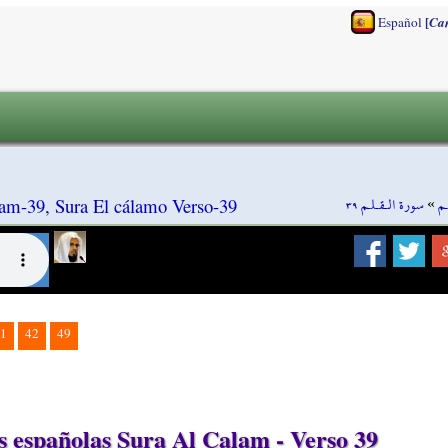
[
Español
Ca
سورة الـقـلـم ٣٩
»
ـم
am-39, Sura El cálamo Verso-39
1
42
49
 españolas Sura Al Calam - Verso 39