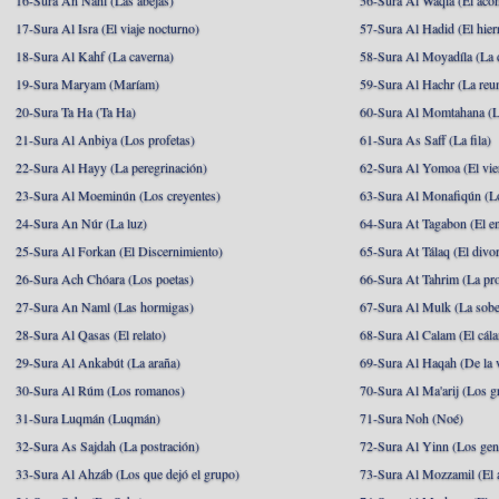
16-Sura An Nahl (Las abejas)
56-Sura Al Waqia (El acon
17-Sura Al Isra (El viaje nocturno)
57-Sura Al Hadid (El hier
18-Sura Al Kahf (La caverna)
58-Sura Al Moyadíla (La 
19-Sura Maryam (Maríam)
59-Sura Al Hachr (La reu
20-Sura Ta Ha (Ta Ha)
60-Sura Al Momtahana (L
21-Sura Al Anbiya (Los profetas)
61-Sura As Saff (La fila)
22-Sura Al Hayy (La peregrinación)
62-Sura Al Yomoa (El vie
23-Sura Al Moeminún (Los creyentes)
63-Sura Al Monafiqún (Lo
24-Sura An Núr (La luz)
64-Sura At Tagabon (El e
25-Sura Al Forkan (El Discernimiento)
65-Sura At Tálaq (El divor
26-Sura Ach Chóara (Los poetas)
66-Sura At Tahrim (La pro
27-Sura An Naml (Las hormigas)
67-Sura Al Mulk (La sobe
28-Sura Al Qasas (El relato)
68-Sura Al Calam (El cál
29-Sura Al Ankabút (La araña)
69-Sura Al Haqah (De la v
30-Sura Al Rúm (Los romanos)
70-Sura Al Ma'arij (Los g
31-Sura Luqmán (Luqmán)
71-Sura Noh (Noé)
32-Sura As Sajdah (La postración)
72-Sura Al Yinn (Los gen
33-Sura Al Ahzáb (Los que dejó el grupo)
73-Sura Al Mozzamil (El 