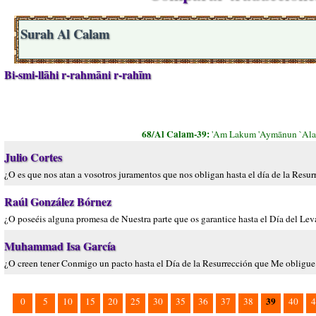
Surah Al Calam
Bi-smi-llāhi r-rahmāni r-rahīm
68/Al Calam-39:
'Am Lakum 'Aymānun `Alay
Julio Cortes
¿O es que nos atan a vosotros juramentos que nos obligan hasta el día de la Resur
Raúl González Bórnez
¿O poseéis alguna promesa de Nuestra parte que os garantice hasta el Día del Le
Muhammad Isa García
¿O creen tener Conmigo un pacto hasta el Día de la Resurrección que Me obligue 
39
0
5
10
15
20
25
30
35
36
37
38
40
4