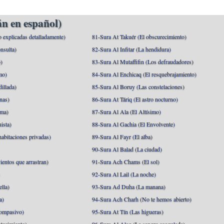
n en español)
o explicadas detalladamente)
81-Sura At Takuér (El obscurecimiento)
nsulta)
82-Sura Al Infitar (La hendidura)
o)
83-Sura Al Mutaffifin (Los defraudadores)
mo)
84-Sura Al Enchicaq (El resquebrajamiento)
illada)
85-Sura Al Boruy (Las constelaciones)
nas)
86-Sura At Táriq (El astro nocturno)
ma)
87-Sura Al Ala (El Altísimo)
ista)
88-Sura Al Gachia (El Envolvente)
abitaciones privadas)
89-Sura Al Fayr (El alba)
90-Sura Al Balad (La ciudad)
ientos que arrastran)
91-Sura Ach Chams (El sol)
)
92-Sura Al Lail (La noche)
lla)
93-Sura Ad Duha (La manana)
a)
94-Sura Ach Charh (No te hemos abierto)
ompasivo)
95-Sura At Tín (Las higueras)