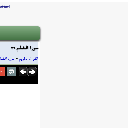
]
mbiar
سورة الـقـلـم ٣٩
سورة الـقـل
»
القرآن الكريم