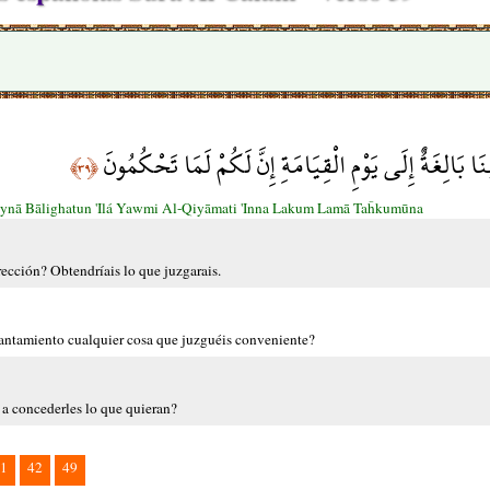
ْنَا بَالِغَةٌ إِلَى يَوْمِ الْقِيَامَةِ إِنَّ لَكُمْ لَمَا تَحْكُمُونَ
﴿٣٩﴾
nā Bālighatun 'Ilá Yawmi Al-Qiyāmati 'Inna Lakum Lamā Taĥkumūna
rección? Obtendríais lo que juzgarais.
vantamiento cualquier cosa que juzguéis conveniente?
a concederles lo que quieran?
1
42
49