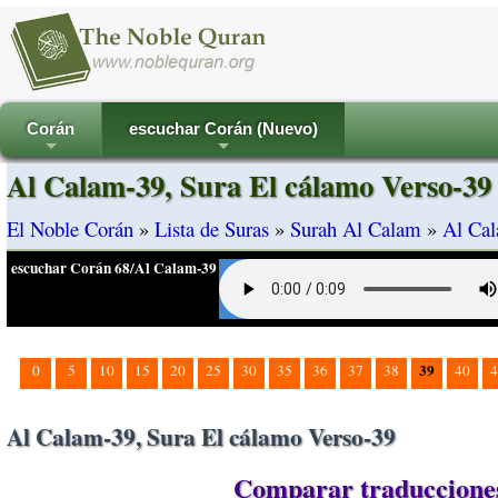
Corán
escuchar Corán (Nuevo)
+
+
Al Calam-39, Sura El cálamo Verso-39
El Noble Corán
»
Lista de Suras
»
Surah Al Calam
»
Al Cal
escuchar Corán 68/Al Calam-39
39
0
5
10
15
20
25
30
35
36
37
38
40
4
Al Calam-39, Sura El cálamo Verso-39
Comparar traducciones