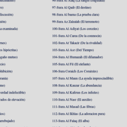
tecimiento)
96-Sura Al Alaq (La sangre coagulada)
ro)
97-Sura Al Qadr (El destino)
discusión)
98-Sura Al baena (La prueba clara)
nión)
99-Sura Az Zalzalah (El terremoto)
a examinada)
100-Sura Al Adiyat (Los corceles)
101-Sura Al Carea (De la conmocin)
rnes)
102-Sura At Takacir (De la rivalidad)
s hipócritas)
103-Sura Al Asr (Del Tiempo)
ngaño mutuo)
104-Sura Al Humazah (El difamador)
cio)
105-Sura Al Fil (El elefante)
hibición)
106-Sura Coraich (Los Coraixíes)
ranía)
107-Sura Al Maun (La ayuda imprescindible)
amo)
108-Sura Al Kauzar (La abundancia)
erdad indefectible)
109-Sura Al Kafirun (Los infieles)
rados de elevación)
110-Sura Al Nasr (El auxilio)
111-Sura Al Masad (Las fibras)
ios)
112-Sura Al Ikhlas (La adoracion pura)
arrebujado)
113-Sura Al Falaq (El alba)