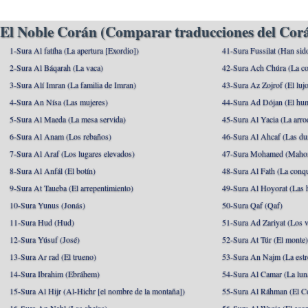
El Noble Corán (Comparar traducciones del Corá
1-Sura Al fatíha (La apertura [Exordio])
41-Sura Fussilat (Han sid
2-Sura Al Báqarah (La vaca)
42-Sura Ach Chúra (La co
3-Sura Alí Imran (La familia de Imran)
43-Sura Az Zojrof (El luj
4-Sura An Nísa (Las mujeres)
44-Sura Ad Dójan (El hu
5-Sura Al Maeda (La mesa servida)
45-Sura Al Yacia (La arrod
6-Sura Al Anam (Los rebaños)
46-Sura Al Ahcaf (Las du
7-Sura Al Araf (Los lugares elevados)
47-Sura Mohamed (Maho
8-Sura Al Anfál (El botín)
48-Sura Al Fath (La conqu
9-Sura At Taueba (El arrepentimiento)
49-Sura Al Hoyorat (Las h
10-Sura Yunus (Jonás)
50-Sura Qaf (Qaf)
11-Sura Hud (Hud)
51-Sura Ad Zariyat (Los v
12-Sura Yúsuf (José)
52-Sura At Túr (El monte
13-Sura Ar rad (El trueno)
53-Sura An Najm (La estre
14-Sura Ibrahim (Ebráhem)
54-Sura Al Camar (La lun
15-Sura Al Hijr (Al-Hichr [el nombre de la montaña])
55-Sura Al Ráhman (El C