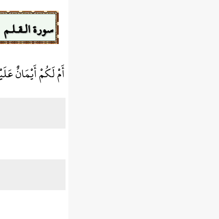
سورة الـقـلـم
أَمْ لَكُمْ أَيْمَانٌ عَلَي