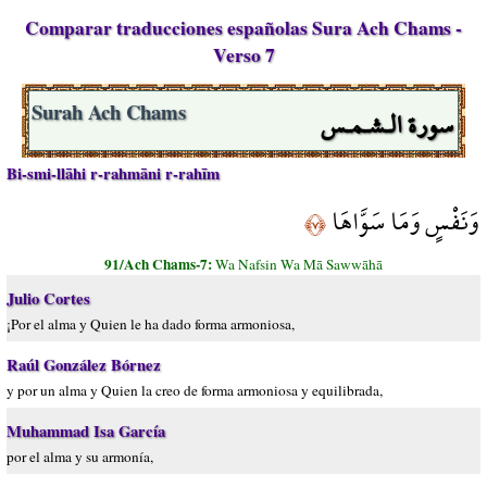
Comparar traducciones españolas Sura Ach Chams -
Verso 7
سورة الـشـمـس
Surah Ach Chams
Bi-smi-llāhi r-rahmāni r-rahīm
وَنَفْسٍ وَمَا سَوَّاهَا
﴿٧﴾
91/Ach Chams-7:
Wa Nafsin Wa Mā Sawwāhā
Julio Cortes
¡Por el alma y Quien le ha dado forma armoniosa,
Raúl González Bórnez
y por un alma y Quien la creo de forma armoniosa y equilibrada,
Muhammad Isa García
por el alma y su armonía,