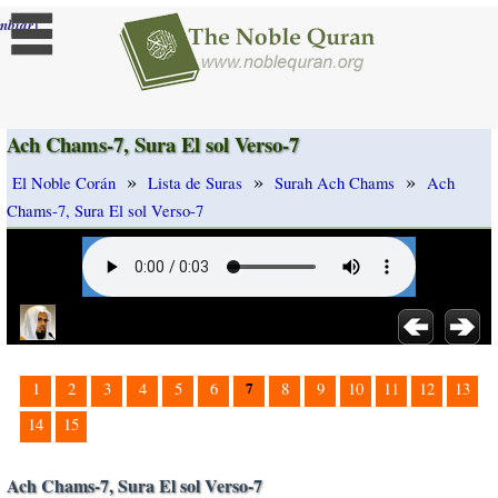
]
mbiar
Ach Chams-7, Sura El sol Verso-7
»
»
»
El Noble Corán
Lista de Suras
Surah Ach Chams
Ach
Chams-7, Sura El sol Verso-7
7
1
2
3
4
5
6
8
9
10
11
12
13
14
15
Ach Chams-7, Sura El sol Verso-7