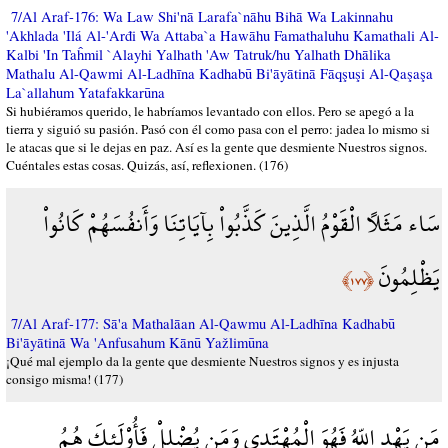
7/Al Araf-176: Wa Law Shi'nā Larafa`nāhu Bihā Wa Lakinnahu
'Akhlada 'Ilá Al-'Arđi Wa Attaba`a Hawāhu Famathaluhu Kamathali Al-
Kalbi 'In Taĥmil `Alayhi Yalhath 'Aw Tatruk/hu Yalhath Dhālika
Mathalu Al-Qawmi Al-Ladhīna Kadhabū Bi'āyātinā Fāqşuşi Al-Qaşaşa
La`allahum Yatafakkarūna
Si hubiéramos querido, le habríamos levantado con ellos. Pero se apegó a la
tierra y siguió su pasión. Pasó con él como pasa con el perro: jadea lo mismo si
le atacas que si le dejas en paz. Así es la gente que desmiente Nuestros signos.
Cuéntales estas cosas. Quizás, así, reflexionen. (176)
سَاء مَثَلاً الْقَوْمُ الَّذِينَ كَذَّبُواْ بِآيَاتِنَا وَأَنفُسَهُمْ كَانُواْ
يَظْلِمُونَ
﴿١٧٧﴾
7/Al Araf-177: Sā'a Mathalāan Al-Qawmu Al-Ladhīna Kadhabū
Bi'āyātinā Wa 'Anfusahum Kānū Yažlimūna
¡Qué mal ejemplo da la gente que desmiente Nuestros signos y es injusta
consigo misma! (177)
مَن يَهْدِ اللّهُ فَهُوَ الْمُهْتَدِي وَمَن يُضْلِلْ فَأُوْلَئِكَ هُمُ