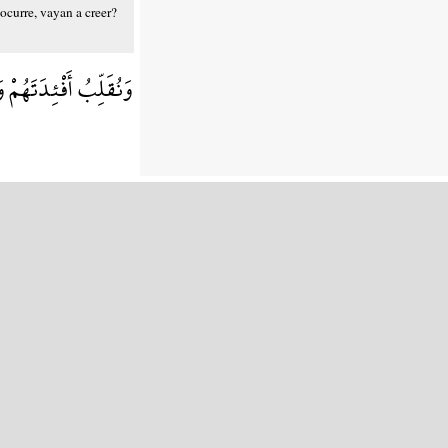
ocurre, vayan a creer?
وَنُقَلِّبُ أَفْئِدَتَهُمْ 