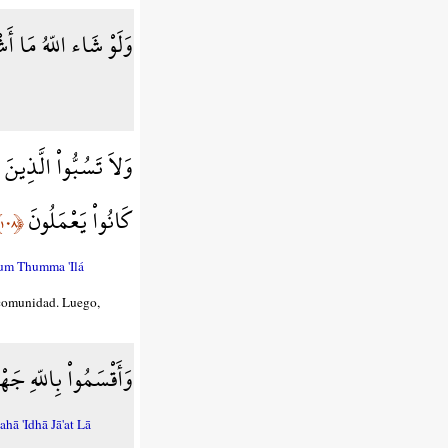
وَلَوْ شَاء اللّهُ مَا أ
وَلاَ تَسُبُّواْ الَّذِينَ 
كَانُواْ يَعْمَلُونَ
﴿١٠٨﴾
um Thumma 'Ilá
a comunidad. Luego,
وَأَقْسَمُواْ بِاللّهِ جَه
ā 'Idhā Jā'at Lā