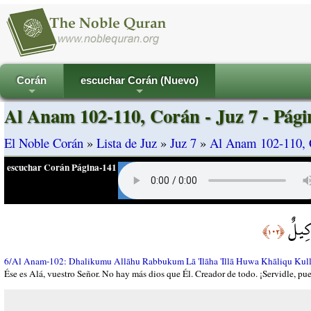
Corán
escuchar Corán (Nuevo)
+
+
Al Anam 102-110, Corán - Juz 7 - Pági
El Noble Corán
»
Lista de Juz
»
Juz 7
»
Al Anam 102-110, C
escuchar Corán Página-141
وَكِيلٌ
﴿١٠٢﴾
6/Al Anam-102: Dhalikumu Allāhu Rabbukum Lā 'Ilāha 'Illā Huwa Khāliqu Kull
Ése es Alá, vuestro Señor. No hay más dios que Él. Creador de todo. ¡Servidle, pue