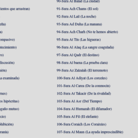
90-Sura Al Balad (La ciudad)
ientos que arrastran)
91-Sura Ach Chams (El sol)
)
92-Sura Al Lail (La noche)
lla)
93-Sura Ad Duha (La manana)
a)
94-Sura Ach Charh (No te hemos abierto)
ompasivo)
95-Sura At Tín (Las higueras)
tecimiento)
96-Sura Al Alaq (La sangre coagulada)
ro)
97-Sura Al Qadr (El destino)
discusión)
98-Sura Al baena (La prueba clara)
nión)
99-Sura Az Zalzalah (El terremoto)
a examinada)
100-Sura Al Adiyat (Los corceles)
101-Sura Al Carea (De la conmocin)
rnes)
102-Sura At Takacir (De la rivalidad)
s hipócritas)
103-Sura Al Asr (Del Tiempo)
ngaño mutuo)
104-Sura Al Humazah (El difamador)
cio)
105-Sura Al Fil (El elefante)
hibición)
106-Sura Coraich (Los Coraixíes)
ranía)
107-Sura Al Maun (La ayuda imprescindible)