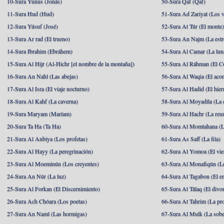
10-Sura Yunus (Jonás)
50-Sura Qaf (Qaf)
11-Sura Hud (Hud)
51-Sura Ad Zariyat (Los v
12-Sura Yúsuf (José)
52-Sura At Túr (El monte
13-Sura Ar rad (El trueno)
53-Sura An Najm (La estre
14-Sura Ibrahim (Ebráhem)
54-Sura Al Camar (La lun
15-Sura Al Hijr (Al-Hichr [el nombre de la montaña])
55-Sura Al Ráhman (El C
16-Sura An Nahl (Las abejas)
56-Sura Al Waqia (El acon
17-Sura Al Isra (El viaje nocturno)
57-Sura Al Hadid (El hier
18-Sura Al Kahf (La caverna)
58-Sura Al Moyadíla (La 
19-Sura Maryam (Maríam)
59-Sura Al Hachr (La reu
20-Sura Ta Ha (Ta Ha)
60-Sura Al Momtahana (L
21-Sura Al Anbiya (Los profetas)
61-Sura As Saff (La fila)
22-Sura Al Hayy (La peregrinación)
62-Sura Al Yomoa (El vie
23-Sura Al Moeminún (Los creyentes)
63-Sura Al Monafiqún (Lo
24-Sura An Núr (La luz)
64-Sura At Tagabon (El e
25-Sura Al Forkan (El Discernimiento)
65-Sura At Tálaq (El divor
26-Sura Ach Chóara (Los poetas)
66-Sura At Tahrim (La pro
27-Sura An Naml (Las hormigas)
67-Sura Al Mulk (La sobe