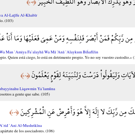
رُ وَهُوَ يُدْرِكُ الأَبْصَارَ وَهُوَ اللَّطِيفُ الْخَبِيرُ
﴿١٠٣﴾
a Al-Laţīfu Al-Khabīr
do. (103)
ن رَّبِّكُمْ فَمَنْ أَبْصَرَ فَلِنَفْسِهِ وَمَنْ عَمِيَ فَعَلَيْهَا وَمَا أَنَاْ 
i Wa Man `Amiya Fa`alayhā Wa Mā 'Anā `Alaykum Biĥafīžin
opio. Quien está ciego, lo está en detrimento propio. Yo no soy vuestro custodio.» 
َاتِ وَلِيَقُولُواْ دَرَسْتَ وَلِنُبَيِّنَهُ لِقَوْمٍ يَعْلَمُونَ
﴿١٠٥﴾
inubayyinahu Liqawmin Ya`lamūna
sotros a gente que sabe. (105)
يْكَ مِن رَّبِّكَ لا إِلَهَ إِلاَّ هُوَ وَأَعْرِضْ عَنِ الْمُشْرِكِينَ
﴿١٠٦﴾
'A`riđ `Ani Al-Mushrikīna
apártate de los asociadores. (106)