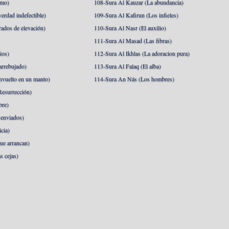
amo)
108-Sura Al Kauzar (La abundancia)
erdad indefectible)
109-Sura Al Kafirun (Los infieles)
rados de elevación)
110-Sura Al Nasr (El auxilio)
111-Sura Al Masad (Las fibras)
ios)
112-Sura Al Ikhlas (La adoracion pura)
arrebujado)
113-Sura Al Falaq (El alba)
nvuelto en un manto)
114-Sura An Nás (Los hombres)
esurrección)
bre)
 enviados)
cia)
ue arrancan)
s cejas)