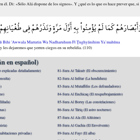
 él. Di: «Sólo Alá dispone de los signos». Y ¿qué es lo que os hace prever que, si 
وَأَبْصَارَهُمْ كَمَا لَمْ يُؤْمِنُواْ بِهِ أَوَّلَ مَرَّةٍ وَنَذَرُهُمْ فِي طُغْيَانِهِ
ū Bihi 'Awwala Marratin Wa Nadharuhum Fī Ţughyānihim Ya`mahūna
 les dejaremos que yerren ciegos en su rebeldía. (110)
n en español)
o explicadas detalladamente)
81-Sura At Takuér (El obscurecimiento)
nsulta)
82-Sura Al Infitar (La hendidura)
o)
83-Sura Al Mutaffifin (Los defraudadores)
mo)
84-Sura Al Enchicaq (El resquebrajamiento)
illada)
85-Sura Al Boruy (Las constelaciones)
nas)
86-Sura At Táriq (El astro nocturno)
ma)
87-Sura Al Ala (El Altísimo)
ista)
88-Sura Al Gachia (El Envolvente)
abitaciones privadas)
89-Sura Al Fayr (El alba)