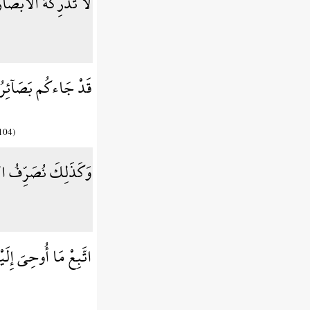
لاَّ تُدْرِكُهُ الأَبْصَا
قَدْ جَاءكُم بَصَآئِرُ مِ
(104)
وَكَذَلِكَ نُصَرِّفُ الآي
اتَّبِعْ مَا أُوحِيَ إِلَ