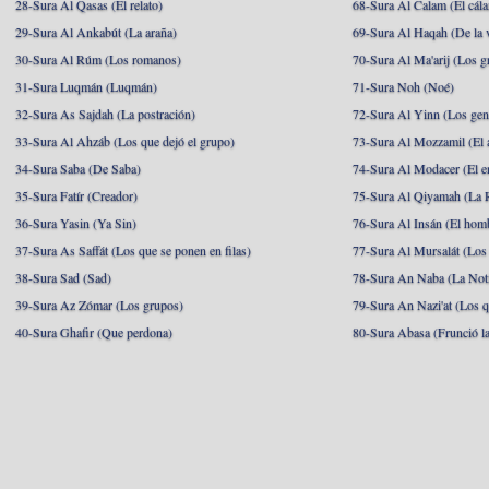
28-Sura Al Qasas (El relato)
68-Sura Al Calam (El cál
29-Sura Al Ankabút (La araña)
69-Sura Al Haqah (De la v
30-Sura Al Rúm (Los romanos)
70-Sura Al Ma'arij (Los g
31-Sura Luqmán (Luqmán)
71-Sura Noh (Noé)
32-Sura As Sajdah (La postración)
72-Sura Al Yinn (Los gen
33-Sura Al Ahzáb (Los que dejó el grupo)
73-Sura Al Mozzamil (El 
34-Sura Saba (De Saba)
74-Sura Al Modacer (El e
35-Sura Fatír (Creador)
75-Sura Al Qiyamah (La R
36-Sura Yasin (Ya Sin)
76-Sura Al Insán (El hom
37-Sura As Saffát (Los que se ponen en filas)
77-Sura Al Mursalát (Los
38-Sura Sad (Sad)
78-Sura An Naba (La Noti
39-Sura Az Zómar (Los grupos)
79-Sura An Nazi'at (Los q
40-Sura Ghafir (Que perdona)
80-Sura Abasa (Frunció la