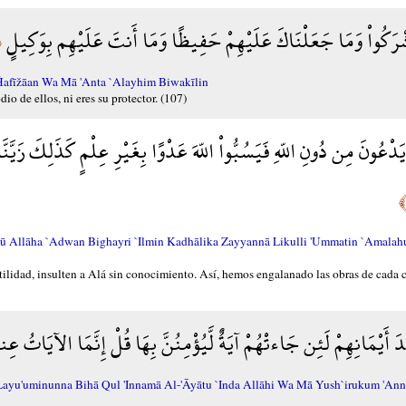
َشْرَكُواْ وَمَا جَعَلْنَاكَ عَلَيْهِمْ حَفِيظًا وَمَا أَنتَ عَلَيْهِم بِوَكِيلٍ
٧﴾
afīžāan Wa Mā 'Anta `Alayhim Biwakīlin
o de ellos, ni eres su protector. (107)
يَدْعُونَ مِن دُونِ اللّهِ فَيَسُبُّواْ اللّهَ عَدْوًا بِغَيْرِ عِلْمٍ كَذَلِكَ زَيَّنَّا 
 Allāha `Adwan Bighayri `Ilmin Kadhālika Zayyannā Likulli 'Ummatin `Amalah
ostilidad, insulten a Alá sin conocimiento. Así, hemos engalanado las obras de cad
ْدَ أَيْمَانِهِمْ لَئِن جَاءتْهُمْ آيَةٌ لَّيُؤْمِنُنَّ بِهَا قُلْ إِنَّمَا الآيَاتُ عِ
ayu'uminunna Bihā Qul 'Innamā Al-'Āyātu `Inda Allāhi Wa Mā Yush`irukum 'Annah