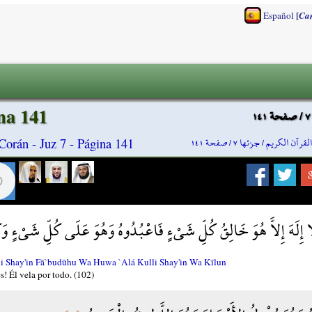
[
Español
Ca
na 141
لقرآن الكريم / جزئها ٧ / صفحة ١٤١
orán - Juz 7 - Página 141
 لا إِلَهَ إِلاَّ هُوَ خَالِقُ كُلِّ شَيْءٍ فَاعْبُدُوهُ وَهُوَ عَلَى كُلِّ شَيْءٍ 
i Shay'in Fā`budūhu Wa Huwa `Alá Kulli Shay'in Wa Kīlun
s! Él vela por todo. (102)