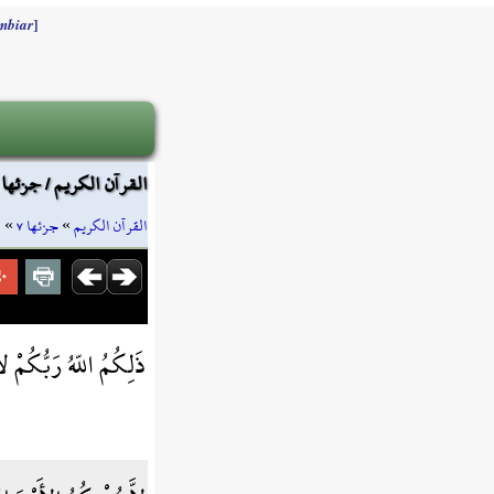
]
mbiar
القرآن الكريم / جزئها ٧ / صفحة ١٤١
ا
»
جزئها ٧
»
القرآن الكريم
ذَلِكُمُ اللّهُ رَبُّكُمْ