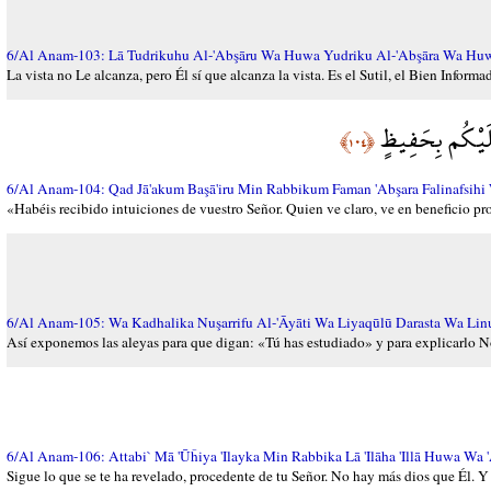
6/Al Anam-103: Lā Tudrikuhu Al-'Abşāru Wa Huwa Yudriku Al-'Abşāra Wa Huw
La vista no Le alcanza, pero Él sí que alcanza la vista. Es el Sutil, el Bien Informa
عَلَيْكُم بِحَفِيظٍ
﴿١٠٤﴾
6/Al Anam-104: Qad Jā'akum Başā'iru Min Rabbikum Faman 'Abşara Falinafsih
«Habéis recibido intuiciones de vuestro Señor. Quien ve claro, ve en beneficio pr
6/Al Anam-105: Wa Kadhalika Nuşarrifu Al-'Āyāti Wa Liyaqūlū Darasta Wa L
Así exponemos las aleyas para que digan: «Tú has estudiado» y para explicarlo No
6/Al Anam-106: Attabi` Mā 'Ūĥiya 'Ilayka Min Rabbika Lā 'Ilāha 'Illā Huwa Wa 
Sigue lo que se te ha revelado, procedente de tu Señor. No hay más dios que Él. Y 