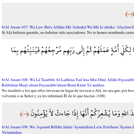
﴿١٠
6/Al Anam-107: Wa Law Shā'a Allāhu Mā 'Ashrakū Wa Mā Ja`alnāka `Alayhim Ĥ
Si Alá hubiera querido, no habrían sido asociadores. No te hemos nombrado custodi
لِكُلِّ أُمَّةٍ عَمَلَهُمْ ثُمَّ إِلَى رَبِّهِم مَّرْجِعُهُمْ فَيُنَبِّئُهُم بِمَا
6/Al Anam-108: Wa Lā Tasubbū Al-Ladhīna Yad`ūna Min Dūni Allāhi Fayasubbū
Rabbihim Marji`uhum Fayunabbi'uhum Bimā Kānū Ya`malūna
No insultéis a los que ellos invocan en lugar de invocar a Alá, no sea que, por h
volverán a su Señor y ya les informará Él de lo que hacían. (108)
ندَ اللّهِ وَمَا يُشْعِرُكُمْ أَنَّهَا إِذَا جَاءتْ لاَ يُؤْمِنُونَ
﴿١٠٩﴾
6/Al Anam-109: Wa 'Aqsamū Billāhi Jahda 'Aymānihim La'in Jā'at/hum 'Āyatun L
Yu'uminūna