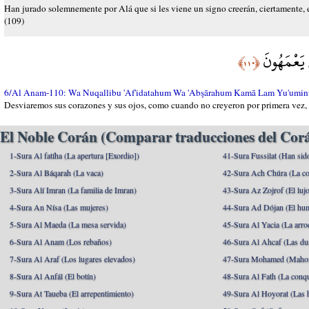
Han jurado solemnemente por Alá que si les viene un signo creerán, ciertamente, en
(109)
مْ يَعْمَهُونَ
﴿١١٠﴾
6/Al Anam-110: Wa Nuqallibu 'Af'idatahum Wa 'Abşārahum Kamā Lam Yu'umin
Desviaremos sus corazones y sus ojos, como cuando no creyeron por primera vez, y
El Noble Corán (Comparar traducciones del Corá
1-Sura Al fatíha (La apertura [Exordio])
41-Sura Fussilat (Han sid
2-Sura Al Báqarah (La vaca)
42-Sura Ach Chúra (La co
3-Sura Alí Imran (La familia de Imran)
43-Sura Az Zojrof (El luj
4-Sura An Nísa (Las mujeres)
44-Sura Ad Dójan (El hu
5-Sura Al Maeda (La mesa servida)
45-Sura Al Yacia (La arrod
6-Sura Al Anam (Los rebaños)
46-Sura Al Ahcaf (Las du
7-Sura Al Araf (Los lugares elevados)
47-Sura Mohamed (Maho
8-Sura Al Anfál (El botín)
48-Sura Al Fath (La conqu
9-Sura At Taueba (El arrepentimiento)
49-Sura Al Hoyorat (Las h