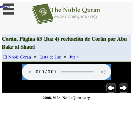
]
mbiar
Corán, Página 63 (Juz 4) recitación de Corán por Abu
Bakr al Shatri
»
»
El Noble Corán
Lista de Juz
Juz 4
2008-2026, NobleQuran.org