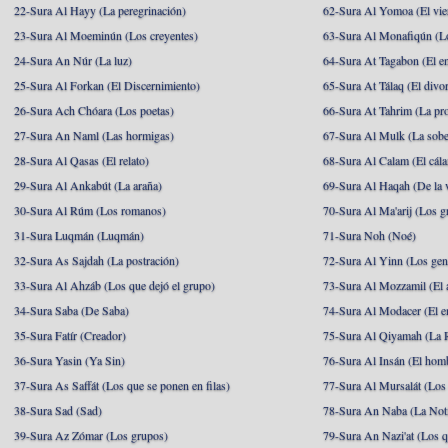
22-Sura Al Hayy (La peregrinación)
62-Sura Al Yomoa (El vie
23-Sura Al Moeminún (Los creyentes)
63-Sura Al Monafiqún (Lo
24-Sura An Núr (La luz)
64-Sura At Tagabon (El e
25-Sura Al Forkan (El Discernimiento)
65-Sura At Tálaq (El divor
26-Sura Ach Chóara (Los poetas)
66-Sura At Tahrim (La pro
27-Sura An Naml (Las hormigas)
67-Sura Al Mulk (La sobe
28-Sura Al Qasas (El relato)
68-Sura Al Calam (El cál
29-Sura Al Ankabút (La araña)
69-Sura Al Haqah (De la v
30-Sura Al Rúm (Los romanos)
70-Sura Al Ma'arij (Los g
31-Sura Luqmán (Luqmán)
71-Sura Noh (Noé)
32-Sura As Sajdah (La postración)
72-Sura Al Yinn (Los gen
33-Sura Al Ahzáb (Los que dejó el grupo)
73-Sura Al Mozzamil (El 
34-Sura Saba (De Saba)
74-Sura Al Modacer (El e
35-Sura Fatír (Creador)
75-Sura Al Qiyamah (La R
36-Sura Yasin (Ya Sin)
76-Sura Al Insán (El hom
37-Sura As Saffát (Los que se ponen en filas)
77-Sura Al Mursalát (Los
38-Sura Sad (Sad)
78-Sura An Naba (La Noti
39-Sura Az Zómar (Los grupos)
79-Sura An Nazi'at (Los q