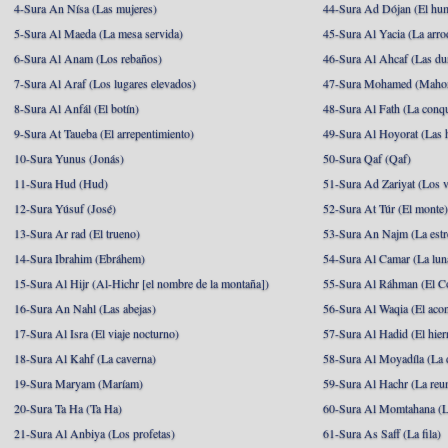
4-Sura An Nísa (Las mujeres)
44-Sura Ad Dójan (El hu
5-Sura Al Maeda (La mesa servida)
45-Sura Al Yacia (La arrod
6-Sura Al Anam (Los rebaños)
46-Sura Al Ahcaf (Las du
7-Sura Al Araf (Los lugares elevados)
47-Sura Mohamed (Maho
8-Sura Al Anfál (El botín)
48-Sura Al Fath (La conqu
9-Sura At Taueba (El arrepentimiento)
49-Sura Al Hoyorat (Las h
10-Sura Yunus (Jonás)
50-Sura Qaf (Qaf)
11-Sura Hud (Hud)
51-Sura Ad Zariyat (Los v
12-Sura Yúsuf (José)
52-Sura At Túr (El monte
13-Sura Ar rad (El trueno)
53-Sura An Najm (La estre
14-Sura Ibrahim (Ebráhem)
54-Sura Al Camar (La lun
15-Sura Al Hijr (Al-Hichr [el nombre de la montaña])
55-Sura Al Ráhman (El C
16-Sura An Nahl (Las abejas)
56-Sura Al Waqia (El acon
17-Sura Al Isra (El viaje nocturno)
57-Sura Al Hadid (El hier
18-Sura Al Kahf (La caverna)
58-Sura Al Moyadíla (La 
19-Sura Maryam (Maríam)
59-Sura Al Hachr (La reu
20-Sura Ta Ha (Ta Ha)
60-Sura Al Momtahana (L
21-Sura Al Anbiya (Los profetas)
61-Sura As Saff (La fila)