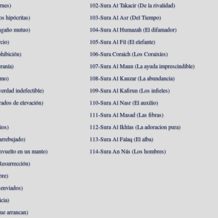
rnes)
102-Sura At Takacir (De la rivalidad)
s hipócritas)
103-Sura Al Asr (Del Tiempo)
ngaño mutuo)
104-Sura Al Humazah (El difamador)
cio)
105-Sura Al Fil (El elefante)
hibición)
106-Sura Coraich (Los Coraixíes)
ranía)
107-Sura Al Maun (La ayuda imprescindible)
amo)
108-Sura Al Kauzar (La abundancia)
erdad indefectible)
109-Sura Al Kafirun (Los infieles)
rados de elevación)
110-Sura Al Nasr (El auxilio)
111-Sura Al Masad (Las fibras)
ios)
112-Sura Al Ikhlas (La adoracion pura)
arrebujado)
113-Sura Al Falaq (El alba)
nvuelto en un manto)
114-Sura An Nás (Los hombres)
esurrección)
bre)
 enviados)
cia)
ue arrancan)