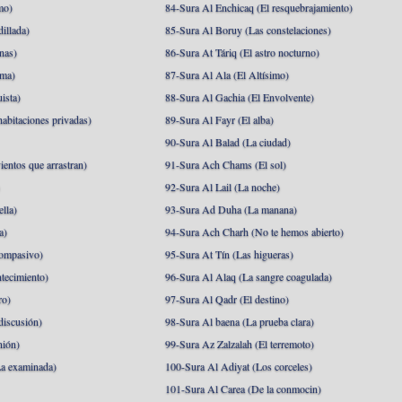
mo)
84-Sura Al Enchicaq (El resquebrajamiento)
illada)
85-Sura Al Boruy (Las constelaciones)
nas)
86-Sura At Táriq (El astro nocturno)
ma)
87-Sura Al Ala (El Altísimo)
ista)
88-Sura Al Gachia (El Envolvente)
abitaciones privadas)
89-Sura Al Fayr (El alba)
90-Sura Al Balad (La ciudad)
ientos que arrastran)
91-Sura Ach Chams (El sol)
)
92-Sura Al Lail (La noche)
lla)
93-Sura Ad Duha (La manana)
a)
94-Sura Ach Charh (No te hemos abierto)
ompasivo)
95-Sura At Tín (Las higueras)
tecimiento)
96-Sura Al Alaq (La sangre coagulada)
ro)
97-Sura Al Qadr (El destino)
discusión)
98-Sura Al baena (La prueba clara)
nión)
99-Sura Az Zalzalah (El terremoto)
a examinada)
100-Sura Al Adiyat (Los corceles)
101-Sura Al Carea (De la conmocin)