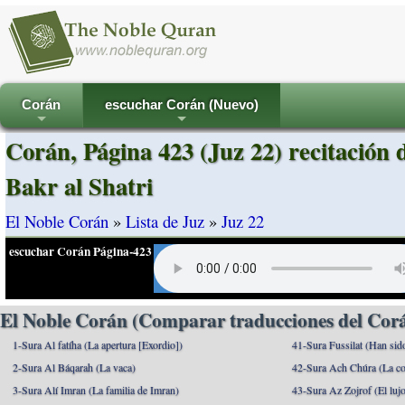
Corán
escuchar Corán (Nuevo)
+
+
Corán, Página 423 (Juz 22) recitación
Bakr al Shatri
El Noble Corán
»
Lista de Juz
»
Juz 22
escuchar Corán Página-423
El Noble Corán (Comparar traducciones del Corá
1-Sura Al fatíha (La apertura [Exordio])
41-Sura Fussilat (Han sid
2-Sura Al Báqarah (La vaca)
42-Sura Ach Chúra (La co
3-Sura Alí Imran (La familia de Imran)
43-Sura Az Zojrof (El luj