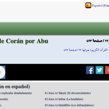
[
Español
Ca
 de Corán por Abu
القرآن الكريم / جزئها ٢٢ / صفحة ٤٢٣
n en español)
o explicadas detalladamente)
81-Sura At Takuér (El obscurecimiento)
nsulta)
82-Sura Al Infitar (La hendidura)
o)
83-Sura Al Mutaffifin (Los defraudadores)