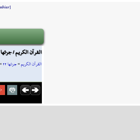
]
mbiar
القرآن الكريم / جزئها ٢٢ / صفحة ٤٢٣
»
جزئها ٢٢
»
القرآن الكريم